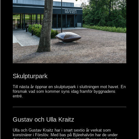
Skulpturpark
Till nästa år öppnar en skulpturpark i sluttningen mot havet. En
försmak vad som kommer syns idag framför byggnadens
entré.
Gustav och Ulla Kraitz
Ulla och Gustav Kraitz har i snart sextio år verkat som
konstnärer i Förslöv. Med bas på Bjärehalvön har de under