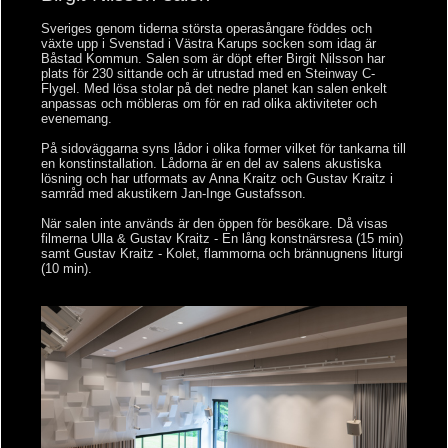
Sveriges genom tiderna största operasångare föddes och
växte upp i Svenstad i Västra Karups socken som idag är
Båstad Kommun. Salen som är döpt efter Birgit Nilsson har
plats för 230 sittande och är utrustad med en Steinway C-
Flygel. Med lösa stolar på det nedre planet kan salen enkelt
anpassas och möbleras om för en rad olika aktiviteter och
evenemang.
På sidoväggarna syns lådor i olika former vilket för tankarna till
en konstinstallation. Lådorna är en del av salens akustiska
lösning och har utformats av Anna Kraitz och Gustav Kraitz i
samråd med akustikern Jan-Inge Gustafsson.
När salen inte används är den öppen för besökare. Då visas
filmerna Ulla & Gustav Kraitz - En lång konstnärsresa (15 min)
samt Gustav Kraitz - Kolet, flammorna och brännugnens liturgi
(10 min).