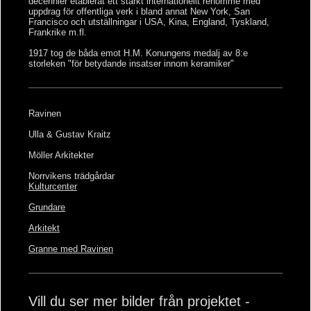
decennier etablerat ett starkt internationellt renommé med
uppdrag för offentliga verk i bland annat New York, San
Francisco och utställningar i USA, Kina, England, Tyskland,
Frankrike m.fl.
1917 tog de båda emot H.M. Konungens medalj av 8:e
storleken "för betydande insatser innom keramiker"
Ravinen
Ulla & Gustav Kraitz
Möller Arkitekter
Norrvikens trädgårdar
Kulturcenter
Grundare
Arkitekt
Granne med Ravinen
Vill du ser mer bilder från projektet -