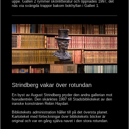
uppe. Galleri 2 rymmer skönlitteratur och öppnades 1997, det
nås via svängda trappor bakom bokhyllan i Galleri 1.
Strindberg vakar över rotundan
En byst av August Strindberg pryder den andra gallerian mot
huvudentrén. Den skänktes 1997 till Stadsbiblioteket av den
iranske konstnären Rebin Haydari.
Bibliotekets administration håller till på det översta planet.
Kartoteket med förteckningar över bibliotekets böcker är
original och var en gång själva navet i den stora rotundan.