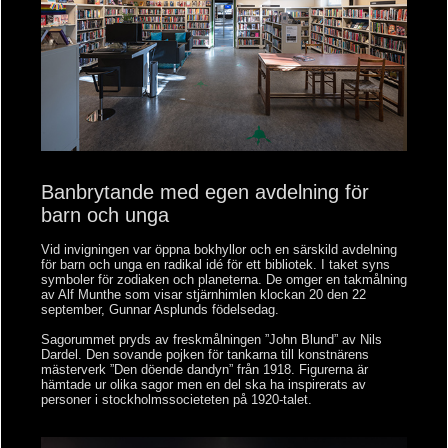
Banbrytande med egen avdelning för
barn och unga
Vid invigningen var öppna bokhyllor och en särskild avdelning
för barn och unga en radikal idé för ett bibliotek. I taket syns
symboler för zodiaken och planeterna. De omger en takmålning
av Alf Munthe som visar stjärnhimlen klockan 20 den 22
september, Gunnar Asplunds födelsedag.
Sagorummet pryds av freskmålningen ”John Blund” av Nils
Dardel. Den sovande pojken för tankarna till konstnärens
mästerverk ”Den döende dandyn” från 1918. Figurerna är
hämtade ur olika sagor men en del ska ha inspirerats av
personer i stockholmssocieteten på 1920-talet.