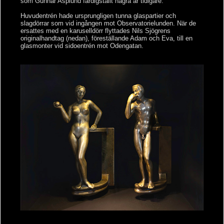
som Gunnar Asplund färdigställt några år tidigare.
Huvudentrén hade ursprungligen tunna glaspartier och
slagdörrar som vid ingången mot Observatorielunden. När de
ersattes med en karuselldörr flyttades Nils Sjögrens
originalhandtag (nedan), föreställande Adam och Eva, till en
glasmonter vid sidoentrén mot Odengatan.