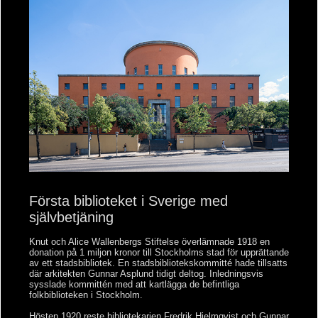
Första biblioteket i Sverige med
självbetjäning
Knut och Alice Wallenbergs Stiftelse överlämnade 1918 en
donation på 1 miljon kronor till Stockholms stad för upprättande
av ett stadsbibliotek. En stadsbibliotekskommitté hade tillsatts
där arkitekten Gunnar Asplund tidigt deltog. Inledningsvis
sysslade kommittén med att kartlägga de befintliga
folkbiblioteken i Stockholm.
Hösten 1920 reste bibliotekarien Fredrik Hjelmqvist och Gunnar