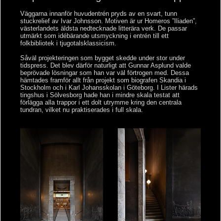
Väggarna innanför huvudentrén pryds av en svart, tunn
stuckrelief av Ivar Johnsson. Motiven är ur
Homeros ”Iliaden”,
västerlandets äldsta nedtecknade litterära verk. De passar
utmärkt som idébärande utsmyckning i entrén till ett
folkbibliotek i tjugotalsklassicism.
Såväl projekteringen som bygget skedde under stor under
tidspress. Det blev därför naturligt att Gunnar Asplund valde
beprövade lösningar som han var väl förtrogen med. Dessa
hämtades framför allt från projekt som biografen Skandia i
Stockholm och i Karl Johansskolan i Göteborg. I Lister härads
tingshus i Sölvesborg hade han i mindre skala testat att
förlägga alla trappor i ett dolt utrymme kring den centrala
tundran, vilket nu praktiserades i full skala
.