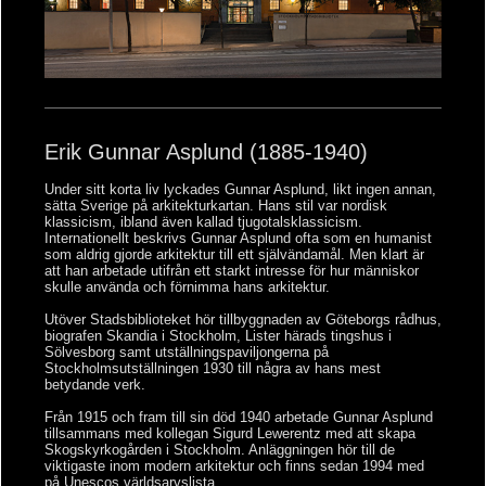
Erik Gunnar Asplund (1885-1940)
Under sitt korta liv lyckades Gunnar Asplund, likt ingen annan,
sätta Sverige på arkitekturkartan. Hans stil var nordisk
klassicism, ibland även kallad tjugotalsklassicism.
Internationellt beskrivs Gunnar Asplund ofta som en humanist
som aldrig gjorde arkitektur till ett självändamål. Men klart är
att han arbetade utifrån ett starkt intresse för hur människor
skulle använda och förnimma hans arkitektur.
Utöver Stadsbiblioteket hör tillbyggnaden av Göteborgs rådhus,
biografen Skandia i Stockholm, Lister härads tingshus i
Sölvesborg samt utställningspaviljongerna på
Stockholmsutställningen 1930 till några av hans mest
betydande verk.
Från 1915 och fram till sin död 1940 arbetade Gunnar Asplund
tillsammans med kollegan Sigurd Lewerentz med att skapa
Skogskyrkogården i Stockholm. Anläggningen hör till de
viktigaste inom modern arkitektur och finns sedan 1994 med
på Unescos världsarvslista.