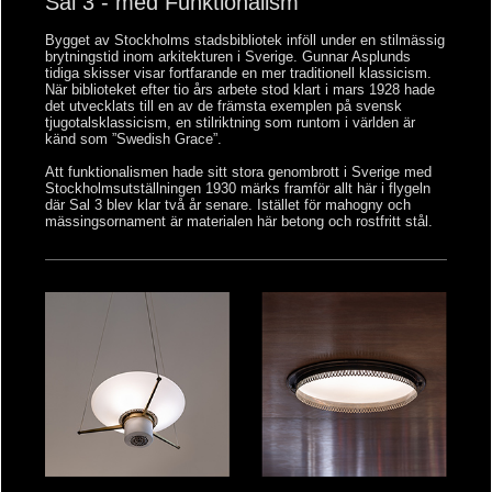
Sal 3 - med Funktionalism
Bygget av Stockholms stadsbibliotek inföll under en stilmässig
brytningstid inom arkitekturen i Sverige. Gunnar Asplunds
tidiga skisser visar fortfarande en mer traditionell klassicism.
När biblioteket efter tio års arbete stod klart i mars 1928 hade
det utvecklats till en av de främsta exemplen på svensk
tjugotalsklassicism, en stilriktning som runtom i världen är
känd som ”Swedish Grace”.
Att funktionalismen hade sitt stora genombrott i Sverige med
Stockholmsutställningen 1930 märks framför allt här i flygeln
där Sal 3 blev klar två år senare. Istället för mahogny och
mässingsornament är materialen här betong och rostfritt stål.