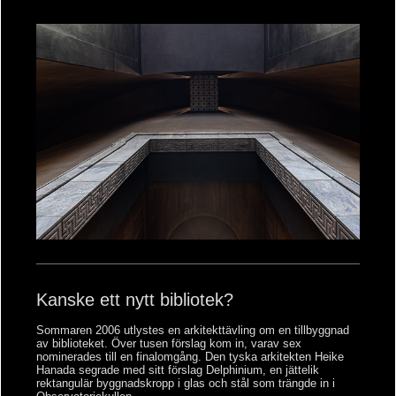
Kanske ett nytt bibliotek?
Sommaren 2006 utlystes en arkitekttävling om en tillbyggnad
av biblioteket. Över tusen förslag kom in, varav sex
nominerades till en finalomgång. Den tyska arkitekten Heike
Hanada segrade med sitt förslag Delphinium, en jättelik
rektangulär byggnadskropp i glas och stål som trängde in i