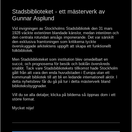
Stadsbiblioteket - ett mästerverk av
Gunnar Asplund
Vid invigningen av Stockholms Stadsbibliotek den 31 mars
1928 väckte exteriören blandade känslor, medan interiören och
den centrala rotundan ansågs imponerande. Det var särskilt
den exklusiva framtoningen som kritikerna tyckte
överskuggade arkitektens uppgift att skapa ett funktionellt
folkbibliotek.
Men Stadsbiblioteket som institution blev omedelbart en
succé, och prognoserna för besök och boklån överskreds
snabbt. Tack vare Stadsbibliotekets tillkomst hade Stockholm
gått från att vara den enda huvudstaden i Europa utan ett
kommunalt bibliotek till att bli en ledande internationell aktör. I
detta nyhetsbrev får du gå på tur i detta mästerverk bland
biblioteksbyggnader.
Vill du se alla detaljer, klicka på bilderna så öppnas dom i ett
större format.
Mycket nöje!