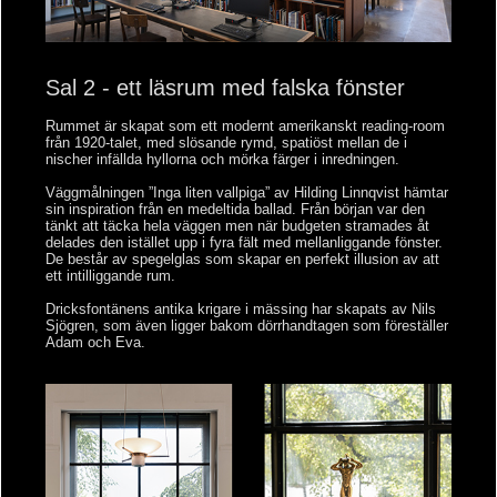
Sal 2 - ett läsrum med falska fönster
Rummet är skapat som ett modernt amerikanskt reading-room
från 1920-talet, med slösande rymd, spatiöst mellan de i
nischer infällda hyllorna och mörka färger i inredningen.
Väggmålningen ”Inga liten vallpiga” av Hilding Linnqvist hämtar
sin inspiration från en medeltida ballad. Från början var den
tänkt att täcka hela väggen men när budgeten stramades åt
delades den istället upp i fyra fält med mellanliggande fönster.
De består av spegelglas som skapar en perfekt illusion av att
ett intilliggande rum.
Dricksfontänens antika krigare i mässing har skapats av Nils
Sjögren, som även ligger bakom dörrhandtagen som föreställer
Adam och Eva.