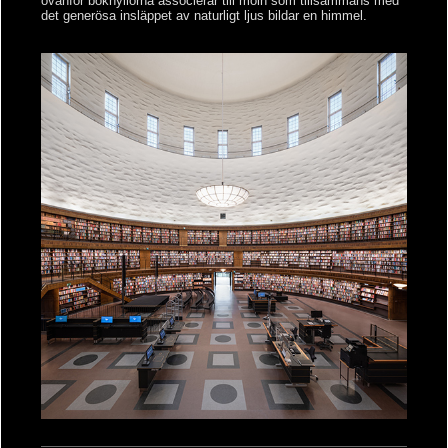
ovanför bokhyllorna associerar till moln som tillsammans med
det generösa insläppet av naturligt ljus bildar en himmel.