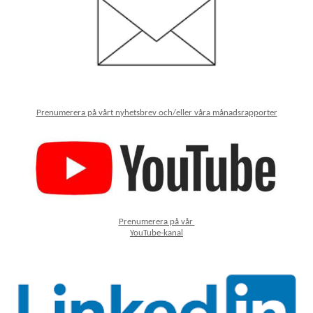
Prenumerera på vårt nyhetsbrev och/eller våra månadsrapporter
Prenumerera på vår
YouTube-kanal