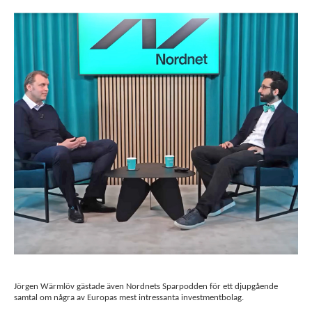
Jörgen Wärmlöv gästade även Nordnets Sparpodden för ett djupgående
samtal om några av Europas mest intressanta investmentbolag.