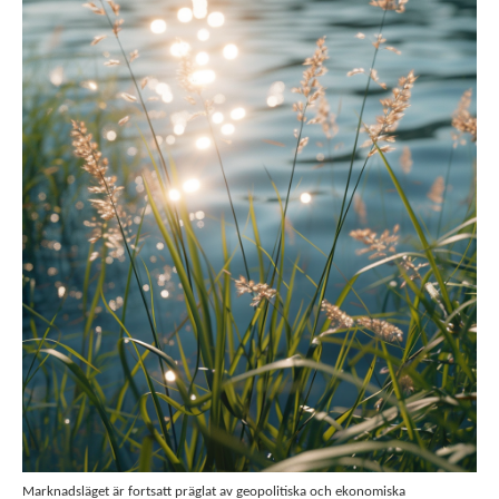
Marknadsläget är fortsatt präglat av geopolitiska och ekonomiska