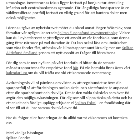
utmaningar. Investerarnas fokus ligger fortsatt på konjunkturutveckling,
inflation och centralbankernas agerande. För långsiktiga fondsparare är en
väldiversifierad portfölj fortsatt en viktig grund för att hantera risker men
också möjligheter.
I denna utgåva av nyhetsbrevet möter du bland annat Jörgen Wärmlöv, som
förvaltar vår nyligen lanserade
Spiltan Europafond Investmentbolag
. Vidare
kan du i nyhetsbrevet se ytterligare ett avsnitt av vår fondskola, som denna
gång tittar närmare på vad duration är. Du kan också läsa om utmärkelser
som våra fonder fått, utforska vår klimatrapport samt lära dig mer om
Spiltan
Aktiefond Småland
genom ett nytt avsnitt av Frågor till förvaltarna.
För dig som är mer nyfiken på vårt fondutbud hittar du de senaste
månadsrapporterna för respektive fond
här
. På vår hemsida finns även vårt
kalendarium
om du vill träffa oss vid ett kommande evenemang.
Avslutningsvis vill vi påminna om vikten av att regelbundet se över din
sparportfölj så att fördelningen mellan aktie- och räntefonder är anpassad
efter din sparhorisont och riskvilja. Det är den valda risknivån som över tid
avgör den möjliga avkastningen. För dig som vill slippa tänka på detta och ha
ett enkelt och färdigt upplägg erbjuder vi
Spiltan Enkel
– en fondlösning där
vi ser till att du har samma risknivå över tid.
Har du frågor eller funderingar är du alltid varmt välkommen att kontakta
oss.
Med vänliga häsningar
Spiltan Fonder