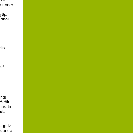
att
ch under
ttja
dboll,
liv.
se!
ong!
-tält
terats.
gula
t golv
tydande