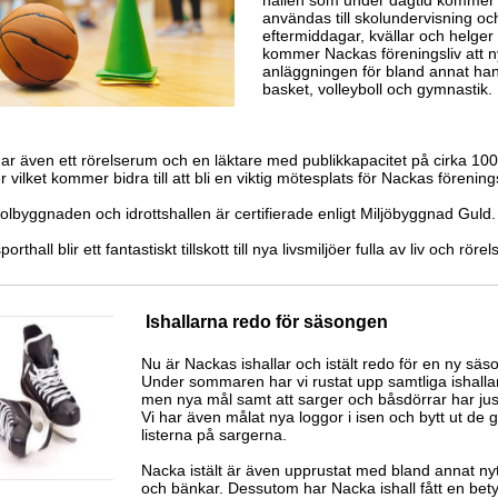
hallen som under dagtid kommer 
användas till skolundervisning o
eftermiddagar, kvällar och helger
kommer Nackas föreningsliv att ny
anläggningen för bland annat han
basket, volleyboll och gymnastik.
har även ett rörelserum och en läktare med publikkapacitet på cirka 100
 vilket kommer bidra till att bli en viktig mötesplats för Nackas förenings
lbyggnaden och idrottshallen är certifierade enligt Miljöbyggnad Guld.
orthall blir ett fantastiskt tillskott till nya livsmiljöer fulla av liv och rörel
Ishallarna redo för säsongen
Nu är Nackas ishallar och istält redo för en ny säs
Under sommaren har vi rustat upp samtliga ishallar/
men nya mål samt att sarger och båsdörrar har jus
Vi har även målat nya loggor i isen och bytt ut de 
listerna på sargerna.
Nacka istält är även upprustat med bland annat nyt
och bänkar. Dessutom har Nacka ishall fått en be