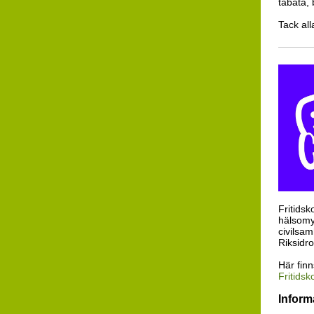
tabata, 
Tack all
Fritidsk
hälsomy
civilsa
Riksidr
Här fin
Fritids
Inform