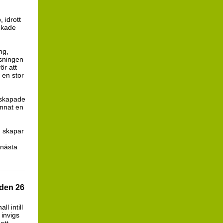
 idrott
ckade
ng,
tsningen
ör att
 en stor
 skapade
annat en
m skapar
 nästa
 den 26
ll intill
invigs