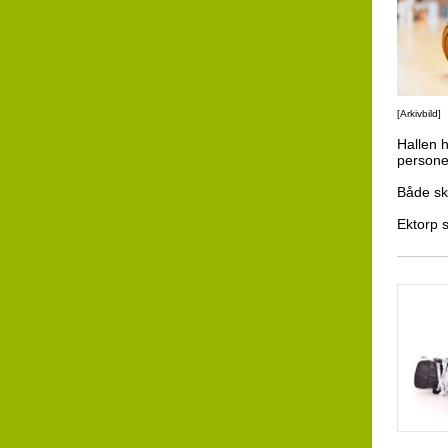
[Arkivbild]
Hallen 
personer
Både sko
Ektorp sp