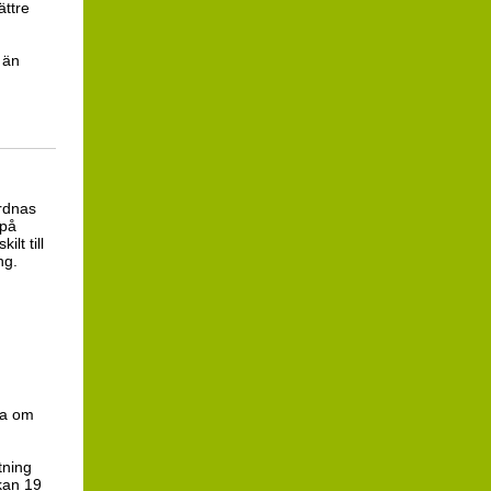
ättre
 än
rdnas
 på
ilt till
ng.
ra om
tning
ckan 19