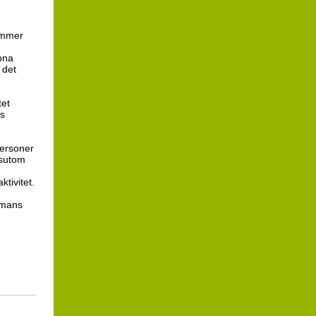
kommer
pna
 det
tet
as
personer
essutom
ktivitet.
ammans