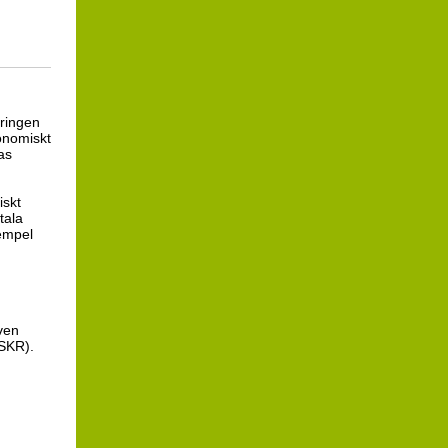
t
ringen
konomiskt
gas
iskt
tala
exempel
ven
(SKR).