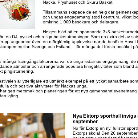
Nacka, Fryshuset och Skuru Basket.
Tillsammans skapade de en helg där gemenskap,
och ungas engagemang stod i centrum, vilket lo
omkring 1 000 besökare och deltagare.
Helgen bjöd på en spännande 3x3-basketturneri
rån en DJ, pyssel och roliga basketutmaningar. Som en extra del av sa
 grupp ungdomar även en oförglömlig upplevelse när de besökte Hovet f
skampen mellan Sverige och Estland – för många det första besöket på
e många framgångsfaktorerna var de unga ledarnas engagemang, de
udande atmosfär och arrangerade populära kringaktiviteter som bland 
t pingisturnering.
stivalen är ytterligare ett utmärkt exempel på ett lyckat samarbete so
ulla och positiva aktiviteter för Nackas unga.
har gett mersmak och planeringen för ett nytt gemensamt evenemang
dan igång.
Nya Ektorp sporthall invigs
september
Nu får Ektorp en ny, fullstor sportha
Ektorps skola! Den 26 september 