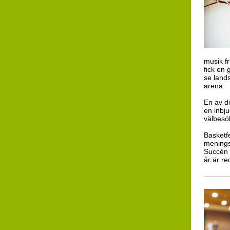
musik f
fick en
se land
arena.
En av d
en inbj
välbesök
Basketfe
meningsf
Succén 
år är re