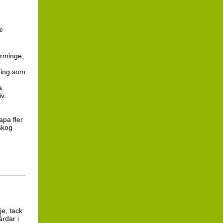
e
Orminge,
sning som
a
iv.
apa fler
skog
je, tack
årdar i