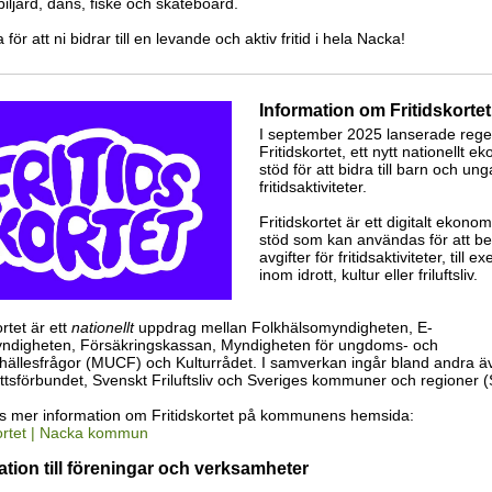
biljard, dans, fiske och skateboard.
a för att ni bidrar till en levande och aktiv fritid i hela Nacka!
Information om Fritidskorte
I september 2025 lanserade rege
Fritidskortet, ett nytt nationellt e
stöd för att bidra till barn och un
fritidsaktiviteter.
Fritidskortet är ett digitalt ekonom
stöd som kan användas för att be
avgifter för fritidsaktiviteter, till 
inom idrott, kultur eller friluftsliv.
ortet är ett
nationellt
uppdrag mellan Folkhälsomyndigheten, E-
ndigheten, Försäkringskassan, Myndigheten för ungdoms- och
mhällesfrågor (MUCF) och Kulturrådet. I samverkan ingår bland andra ä
ottsförbundet, Svenskt Friluftsliv och Sveriges kommuner och regioner 
ns mer information om Fritidskortet på kommunens hemsida:
kortet | Nacka kommun
ation till föreningar och verksamheter