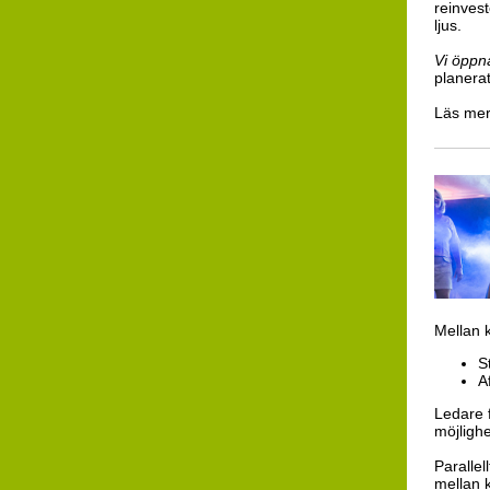
reinvest
ljus.
Vi öppn
planerat
Läs me
Mellan 
S
A
Ledare f
möjlighe
Parallel
mellan k