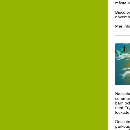
måste m
Disco o
novemb
Mer info
Nackabo
sommari
barn oc
med Fry
lockade
Dessutom
parkour