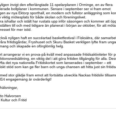
yligen invigt den efterlängtade 11-spelarplanen i Orminge, en av flera
erade bollplaner i kommunen. Senare i september ser vi fram emot
ngen av nya Ektorp sporthall, en modern och fullstor anläggning som 
en viktig mötesplats för både skolan och föreningslivet.
ra ishallar och istält har rustats upp inför säsongen och kommer att öp
istälten till och med tidigare än planerat i början av oktober, för att möta
tresset för mer istid.
ckså nyligen haft en succéartad basketfestival i Fisksätra, där samarbe
åra fritidsgårdar, Fryshuset och Skuru Basket verkligen lyfte fram ung
ang och skapade en oförglömlig helg.
t arrangerar vi en prova-på-kväll med anpassade fritidsaktiviteter för 
tionsnedsättning, en viktig del i att göra fritiden tillgänglig för alla. D
 lyfta det nya nationella Fritidskortet som lanserades i september – ett
kt stöd som kan ge fler barn och unga chansen att hitta just sin fritidsa
med stor glädje fram emot att fortsätta utveckla Nackas fritidsliv tills
 Ert engagemang är ovärderligt!
hälsningar,
to Halvorsen
 Kultur och Fritid