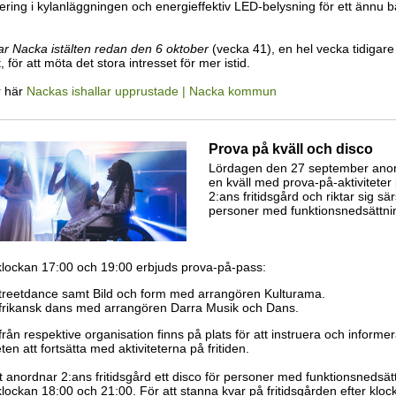
ering i kylanläggningen och energieffektiv LED-belysning för ett ännu b
ar Nacka istälten redan den 6 oktober
(vecka 41), en hel vecka tidigare
, för att möta det stora intresset för mer istid.
r här
Nackas ishallar upprustade | Nacka kommun
Prova på kväll och disco
Lördagen den 27 september ano
en kväll med prova-på-aktiviteter
2:ans fritidsgård och riktar sig särsk
personer med funktionsnedsättni
klockan 17:00 och 19:00 erbjuds prova-på-pass:
treetdance samt Bild och form med arrangören Kulturama.
frikansk dans med arrangören Darra Musik och Dans.
rån respektive organisation finns på plats för att instruera och informe
ten att fortsätta med aktiviteterna på fritiden.
lt anordnar 2:ans fritidsgård ett disco för personer med funktionsnedsät
lockan 18:00 och 21:00. För att stanna kvar på fritidsgården efter klo