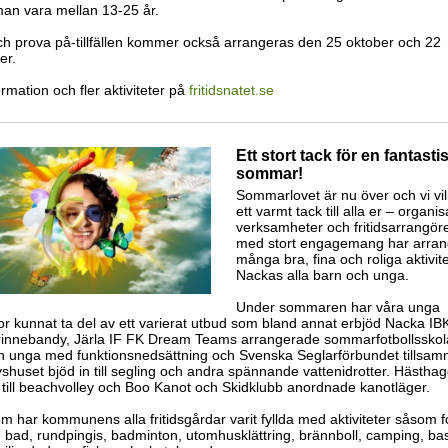
an vara mellan 13-25 år.
ch prova på-tillfällen kommer också arrangeras den 25 oktober och 22
er.
rmation och fler aktiviteter på
fritidsnatet.se
Ett stort tack för en fantasti
sommar!
Sommarlovet är nu över och vi vill
ett varmt tack till alla er – organis
verksamheter och fritidsarrangör
med stort engagemang har arran
många bra, fina och roliga aktivite
Nackas alla barn och unga.
Under sommaren har våra unga
r kunnat ta del av ett varierat utbud som bland annat erbjöd Nacka IB
nnebandy, Järla IF FK Dream Teams arrangerade sommarfotbollsskola
h unga med funktionsnedsättning och Svenska Seglarförbundet tillsa
shuset bjöd in till segling och andra spännande vattenidrotter. Hästha
 till beachvolley och Boo Kanot och Skidklubb anordnade kanotläger.
 har kommunens alla fritidsgårdar varit fyllda med aktiviteter såsom fo
, bad, rundpingis, badminton, utomhusklättring, brännboll, camping, ba