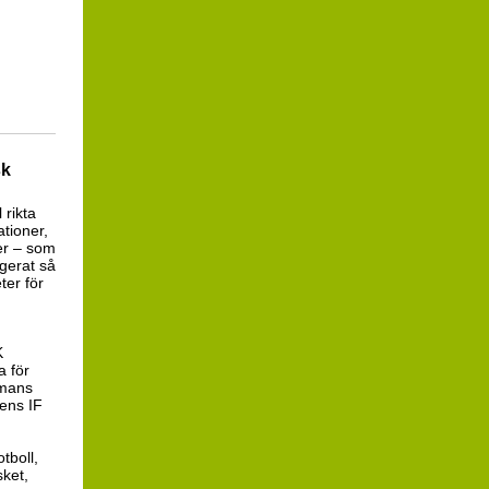
sk
 rikta
ationer,
er – som
gerat så
ter för
K
 för
mmans
gens IF
tboll,
sket,