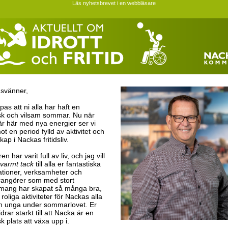
Läs nyhetsbrevet i en webbläsare
idsvänner,
as att ni alla har haft en
isk och vilsam sommar. Nu när
är här med nya energier ser vi
t en period fylld av aktivitet och
p i Nackas fritidsliv.
 har varit full av liv, och jag vill
 varmt tack
till alla er fantastiska
ationer, verksamheter och
rrangörer som med stort
ang har skapat så många bra,
 roliga aktiviteter för Nackas alla
h unga under sommarlovet. Er
idrar starkt till att Nacka är en
sk plats att växa upp i.