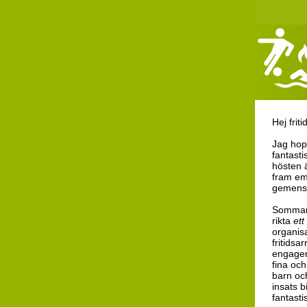
Hej frit
Jag hopp
fantast
hösten 
fram emo
gemenska
Sommaren
rikta
ett
organis
fritidsa
engagem
fina och
barn oc
insats b
fantasti