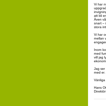
Vi har n
uppgrad
invigni
att bli 
Även vå
snart – 
stora in
Vi har o
mellan v
engagem
Inom kor
med funk
vill jag
ekonomis
Jag ser 
med er.
Vänliga 
Hans Ot
Direktör