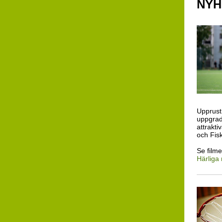
NYH
Upprust
uppgrade
attrakt
och Fisk
Se film
Härliga