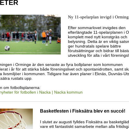
ETER
Ny 11-spelarplan invigd i Orming
Efter sommarlovet invigdes den
efterlängtade 11-spelarplanen i 
komplett med nytt konstgräs och
belysning. Detta är en viktig sat
ger hundratals spelare bättre
förutsättningar och bidrar till bäst
utveckling för alla i vårt föreningsl
ningen i Orminge är den senaste av fyra bollplaner som kommunen
rat i år för att stärka både föreningslivet och spontanidrotten, samt sk
iva livsmiljöer i kommunen. Tidigare har även planer i Eknäs, Duvnäs-Ut
sätra rustats upp.
en om fotbollsplanerna:
 nyheter för fotbollen i Nacka | Nacka kommun
Basketfesten i Fisksätra blev en succé
!
I slutet av augusti fylldes Fisksätra av basketgläd
vare ett fantastiskt samarbete mellan alla fritidsg