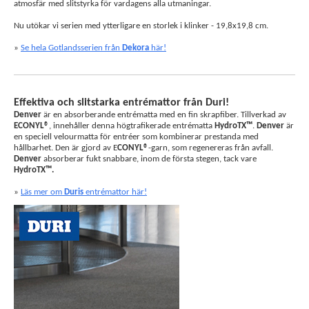
atmosfär med slitstyrka för vardagens alla utmaningar.
Nu utökar vi serien med ytterligare en storlek i klinker - 19,8x19,8 cm.
»
Se hela Gotlandsserien från
Dekora
här!
Effektiva och slitstarka entrémattor från Duri!
Denver
är en absorberande entrématta med en fin skrapfiber. Tillverkad av
ECONYL®
, innehåller denna högtrafikerade entrématta
HydroTX™
.
Denver
är
en speciell velourmatta för entréer som kombinerar prestanda med
hållbarhet. Den är gjord av E
CONYL®
-garn, som regenereras från avfall.
Denver
absorberar fukt snabbare, inom de första stegen, tack vare
HydroTX™.
»
Läs mer om
Duris
entrémattor här!