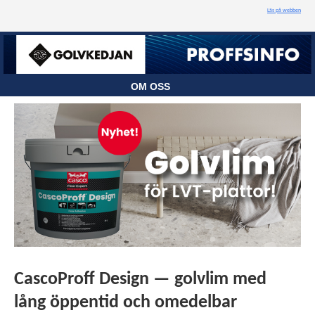
Läs på webben
OM OSS
CascoProff Design — golvlim med
lång öppentid och omedelbar