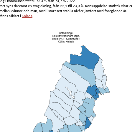
ång i kommunsnittet till 73,4 % från 74,7 % 2022.
tort syns däremot en svag ökning, från 22,1 till 23,0 %. Könsuppdelad statistik visar 
 mellan kvinnor och män, med i stort sett stabila nivåer jämfört med föregående år.
 finns såklart i
Kolada
!