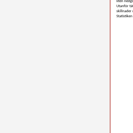
liten nedg
Utanför tä
skillnader
Statistiken