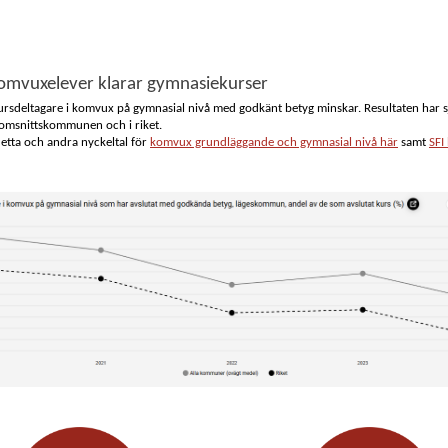
komvuxelever klarar gymnasiekurser
rsdeltagare i komvux på gymnasial nivå med godkänt betyg minskar. Resultaten har s
omsnittskommunen och i riket.
detta och andra nyckeltal för
komvux grundläggande och gymnasial nivå här
samt
SFI