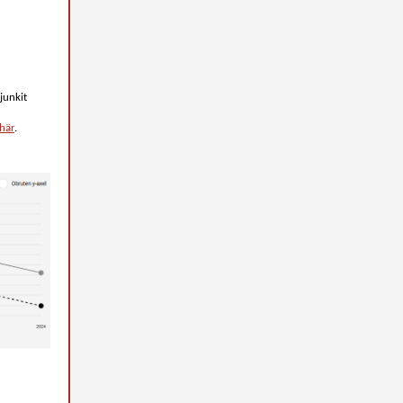
junkit
 här
.