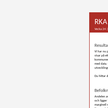
RKA 
Vecka 24 |
Resulta
Vi har nu 
visar på e
kommuner f
med data. 
utveckling
Du hittar 
Befolkn
Andelen av
och ligger
marginell 