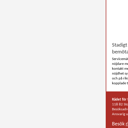
Stadig
bemöta
Servicemät
nöjdare me
kontakt m
nöjdhet s
och på rik
kopplade t
Rådet för
118 82 St
Besöksadr
Ansvarig u
Besök
r