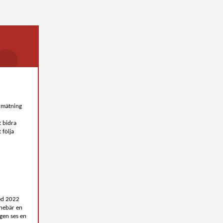
s mätning
t bidra
 följa
med 2022
nnebär en
gen ses en