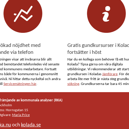
t ökad nöjdhet med
Gratis gundkursurser i Kola
nde via telefon
fortsätter i höst
ningen visar att invånarna blir allt
Har du en kollega som behöver få ett h
d bemötandet telefonledes vid senaste
Kolada? Tipsa gärna om våra digitala
ed kommunens medarbetare. Fortsatt
utbildningar. Vi rekommenderar att star
yns både för kommunerna i genomsnitt
grundkursen i Koladas
Jämförare
. För de
snivå. Ni hittar detta nyckeltal och andra
arbeta lite mer fritt är nästa steg grundk
ill
Servicemätningen här
.
sökning
. Grundkurserna tar bara 45 min
 främjande av kommunala analyser (RKA)
ockholm
ess: Hornsgatan 15
tgivare:
Maria Price
ka.nu
och
kolada.se