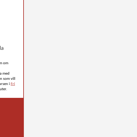
da
um om
ta med
n som vill
ursen i
Fri
uter.