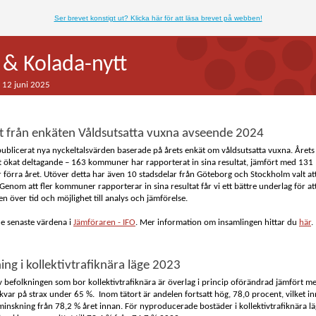
Ser brevet konstigt ut? Klicka här för att läsa brevet på webben!
& Kolada-nytt
 12 juni 2025
t från enkäten Våldsutsatta vuxna avseende 2024
publicerat nya nyckeltalsvärden baserade på årets enkät om våldsutsatta vuxna. Året
tt ökat deltagande – 163 kommuner har rapporterat in sina resultat, jämfört med 131
örra året. Utöver detta har även 10 stadsdelar från Göteborg och Stockholm valt at
Genom att fler kommuner rapporterar in sina resultat får vi ett bättre underlag för att
en över tid och möjlighet till analys och jämförelse.
de senaste värdena i
Jämföraren - IFO
. Mer information om insamlingen hittar du
här
.
ing i kollektivtrafiknära läge 2023
 befolkningen som bor kollektivtrafiknära är överlag i princip oförändrad jämfört 
 kvar på strax under 65 %. Inom tätort är andelen fortsatt hög, 78,0 procent, vilket i
minskning från 78,2 % året innan. För nyproducerade bostäder i kollektivtrafiknära lä