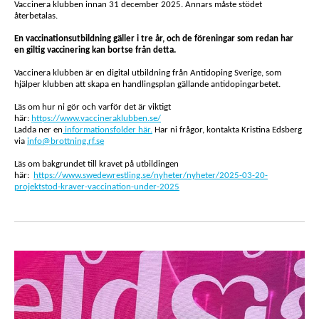
Vaccinera klubben innan 31 december 2025. Annars måste stödet
återbetalas.
En vaccinationsutbildning gäller i tre år, och de föreningar som redan har
en giltig vaccinering kan bortse från detta.
Vaccinera klubben är en digital utbildning från Antidoping Sverige, som
hjälper klubben att skapa en handlingsplan gällande antidopingarbetet.
Läs om hur ni gör och varför det är viktigt
här:
https://www.vaccineraklubben.se/
Ladda ner en
informationsfolder här.
Har ni frågor, kontakta Kristina Edsberg
via
info@brottning.rf.se
Läs om bakgrundet till kravet på utbildingen
här:
https://www.swedewrestling.se/nyheter/nyheter/2025-03-20-
projektstod-kraver-vaccination-under-2025