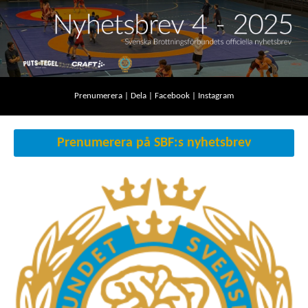
Prenumerera
|
Dela
|
Facebook
|
Instagram
Prenumerera på SBF:s nyhetsbrev