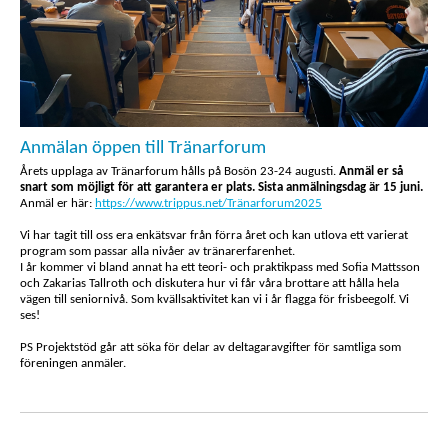
Anmälan öppen till Tränarforum
Årets upplaga av Tränarforum hålls på Bosön 23-24 augusti.
Anmäl er så
snart som möjligt för att garantera er plats.
Sista anmälningsdag är 15 juni.
Anmäl er här:
https://www.trippus.net/Tränarforum2025
Vi har tagit till oss era enkätsvar från förra året och kan utlova ett varierat
program som passar alla nivåer av tränarerfarenhet.
I år kommer vi bland annat ha ett teori- och praktikpass med Sofia Mattsson
och Zakarias Tallroth och diskutera hur vi får våra brottare att hålla hela
vägen till seniornivå. Som kvällsaktivitet kan vi i år flagga för frisbeegolf. Vi
ses!
PS Projektstöd går att söka för delar av deltagaravgifter för samtliga som
föreningen anmäler.