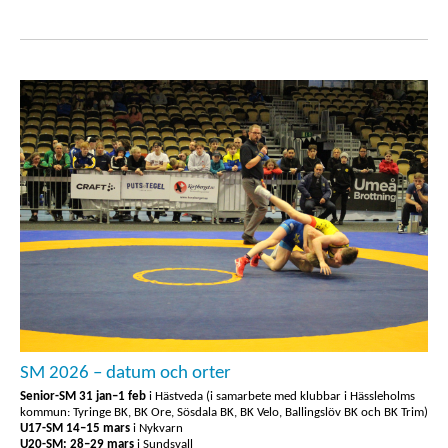
SM 2026 – datum och orter
Senior-SM
31 jan–1 feb
i Hästveda (i samarbete med klubbar i Hässleholms
kommun: Tyringe BK, BK Ore, Sösdala BK, BK Velo, Ballingslöv BK och BK Trim)
U17-SM 14–15 mars
i Nykvarn
U20-SM: 28–29 mars
i Sundsvall