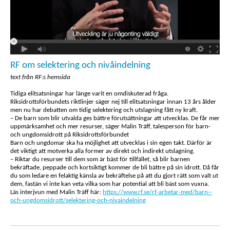
RF om selektering och nivåindelning
text från RF:s hemsida
Tidiga elitsatsningar har länge varit en omdiskuterad fråga.
Riksidrottsförbundets riktlinjer säger nej till elitsatsningar innan 13 års ålder
men nu har debatten om tidig selektering och utslagning fått ny kraft.
– De barn som blir utvalda ges bättre förutsättningar att utvecklas. De får mer
uppmärksamhet och mer resurser, säger Malin Träff, talesperson för barn-
och ungdomsidrott på Riksidrottsförbundet
Barn och ungdomar ska ha möjlighet att utvecklas i sin egen takt. Därför är
det viktigt att motverka alla former av direkt och indirekt utslagning.
– Riktar du resurser till dem som är bäst för tillfället, så blir barnen
bekräftade, peppade och kortsiktigt kommer de bli bättre på sin idrott. Då får
du som ledare en felaktig känsla av bekräftelse på att du gjort rätt som valt ut
dem, fastän vi inte kan veta vilka som har potential att bli bäst som vuxna.
Läs interjvun med Malin Träff här:
https://www.rf.se/rf-arbetar-med/barn--
och-ungdomsidrott/selektering-och-nivaindelning