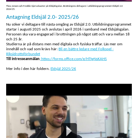
Thea Jensen och Freddie Gjervalsaeter på Eldsjälsgalan. Brottningens deltagare i utbildningsprogrammet Eldsjäl 2.0
2024/25.
Antagning Eldsjäl 2.0- 2025/26
Nu söker vi deltagare till nästa omgång av Eldsjäl 2.0. Utbildningsprogrammet
startar i augusti 2025 och avslutas i april 2026 i samband med Eldsjälsgalan.
Personen ska vara engagerad i brottningen på något sätt och vara mellan 18
och 25 år.
Studierna är på distans men med digitala och fysiska träffar. Läs mer om
innehåll och vad som krävs här:
Bli en bättre ledare med Folkspel -
Riksidrottsförbundet
Till intresseanmälan
:
https://forms.office.com/e/HTtgNsKAH5
Mer info i den här foldern.
Eldsjäl 2025/26