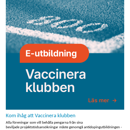
Kom ihåg att Vaccinera klubben
Alla föreningar som vill behålla pengarna från sina
beviljade projektstödsansökningar måste genomgå antidopingutbildningen -