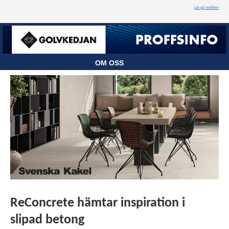
Läs på webben
OM OSS
ReConcrete hämtar inspiration i
slipad betong