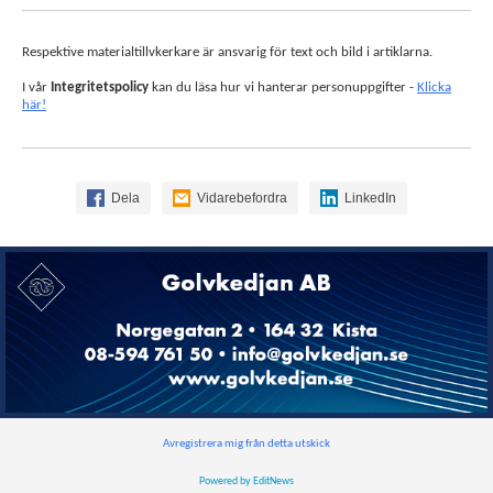
Respektive materialtillvkerkare är ansvarig för text och bild i artiklarna.
I vår
Integritetspolicy
kan du läsa hur vi hanterar personuppgifter -
Klicka
här!
Dela
Vidarebefordra
LinkedIn
Avregistrera mig från detta utskick
Powered by EditNews