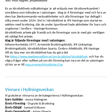
Text: Moa Nygren, projektledare
En av Idrottsklivets målsättningar är att erbjuda mer idrottsverksamhet i
områdena som inkluderas i satsningen. Idag är 6 föreningar med och fyra av
dem har återkommande veckoaktiviteter och alla föreningar har deltagit i
olika event under 2024. Sist in i Idrottsklivet är IFK Haninge som startat en
sektion med brottning, där de under Sportlovet hade aktiviteter för barn och
ungdomar i Jordbro - Haninge Kommun.
Idrottsklivets arbete går framåt och de föreningar som är med gör verkligen
ett väldigt fint arbete.
Idag är följande föreningar med i satsningen:
Athene-Kortedala 1977, Armenisk Brottningsklubb, IFK Linköpings
Brottningsklubb, Idrottsklubben Sparta, Örebro Atletklubb, IFK Haninge
Vill du läsa mer om Idrottsklivet kan du göra det
här:
https://www.swedewrestling.se/om-brottning/idrottsklivet-
och har du
några frågor eller nyfiken på om din förening kan vara en del av satsningen
så hör av er till
moa.nygren@brottning.rf.se
Vinnare i Hyllningsveckan
Vi gratulerar vinnarna av de kategorierna i Hyllningsveckan:
Ivars Guldsko
- Jonna Malmgren
Årets Förening
- Örgryte IS Brottning
Årets Eldsjäl
- Samuel Eriksson
Årets Genombrott
- Adam Silverin