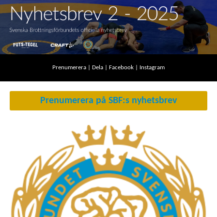
Prenumerera
|
Dela
|
Facebook
|
Instagram
Prenumerera på SBF:s nyhetsbrev