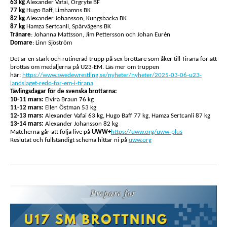
63 kg
Alexander Vafai, Örgryte BF
77 kg
Hugo Baff, Limhamns BK
82 kg
Alexander Johansson, Kungsbacka BK
87 kg
Hamza Sertcanli, Spårvägens BK
Tränare
: Johanna Mattsson, Jim Pettersson och Johan Eurén
Domare
: Linn Sjöström
Det är en stark och rutinerad trupp på sex brottare som åker till Tirana för att
brottas om medaljerna på U23-EM. Läs mer om truppen
här:
https://www.swedewrestling.se/nyheter/nyheter/2025-03-06-u23-
landslaget-redo-for-em-i-tirana
Tävlingsdagar för de svenska brottarna:
10-11 mars:
Elvira Braun 76 kg
11-12 mars:
Ellen Östman 53 kg
12-13 mars:
Alexander Vafai 63 kg, Hugo Baff 77 kg, Hamza Sertcanli 87 kg
13-14 mars:
Alexander Johansson 82 kg
Matcherna går att följa live på
UWW+
https://uww.org/uww-plus
Reslutat och fullständigt schema hittar ni på
uww.org