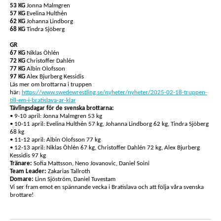
53 KG
Jonna Malmgren
57 KG
Evelina Hulthén
62 KG
Johanna Lindborg
68 KG
Tindra Sjöberg
GR
67 KG
Niklas Öhlén
72 KG
Christoffer Dahlén
77 KG
Albin Olofsson
97 KG
Alex Bjurberg Kessidis
Läs mer om brottarna i truppen
här:
https://www.swedewrestling.se/nyheter/nyheter/2025-02-18-truppen-
till-em-i-bratislava-ar-klar
Tävlingsdagar för de svenska brottarna:
• 9-10 april: Jonna Malmgren 53 kg
• 10-11 april: Evelina Hulthén 57 kg, Johanna Lindborg 62 kg, Tindra Sjöberg
68 kg
• 11-12 april: Albin Olofsson 77 kg
• 12-13 april: Niklas Öhlén 67 kg, Christoffer Dahlén 72 kg, Alex Bjurberg
Kessidis 97 kg
Tränare:
Sofia Mattsson, Neno Jovanovic, Daniel Soini
Team Leader:
Zakarias Tallroth
Domare:
Linn Sjöström, Daniel Tuvestam
Vi ser fram emot en spännande vecka i Bratislava och att följa våra svenska
brottare!