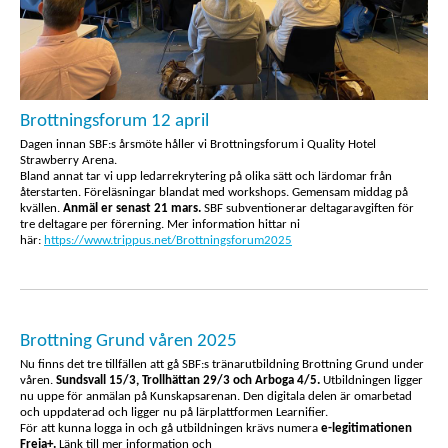
Brottningsforum 12 april
Dagen innan SBF:s årsmöte håller vi Brottningsforum i Quality Hotel
Strawberry Arena.
Bland annat tar vi upp ledarrekrytering på olika sätt och lärdomar från
återstarten. Föreläsningar blandat med workshops. Gemensam middag på
kvällen.
Anmäl er senast 21 mars.
SBF subventionerar deltagaravgiften för
tre deltagare per förerning. Mer information hittar ni
här:
https://www.trippus.net/Brottningsforum2025
Brottning Grund våren 2025
Nu finns det tre tillfällen att gå SBF:s tränarutbildning Brottning Grund under
våren.
Sundsvall 15/3, Trollhättan 29/3 och Arboga 4/5.
Utbildningen ligger
nu uppe för anmälan på Kunskapsarenan. Den digitala delen är omarbetad
och uppdaterad och ligger nu på lärplattformen Learnifier.
För att kunna logga in och gå utbildningen krävs numera
e-legitimationen
Freja+.
Länk till mer information och