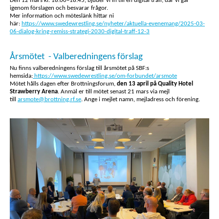
Den 12 mars kl. 18:00–18:45, bjuder vi in till en digital träff, där vi går
igenom förslagen och besvarar frågor.
Mer information och möteslänk hittar ni
här:
https://www.swedewrestling.se/nyheter/aktuella-evenemang/2025-03-
06-dialog-kring-remiss-strategi-2030-digital-traff-12-3
Årsmötet - Valberedningens förslag
Nu finns valberedningens förslag till årsmötet på SBF:s
hemsida:
https://www.swedewrestling.se/om-forbundet/arsmote
Mötet hålls dagen efter Brottningsforum,
den 13 april på Quality Hotel
Strawberry Arena
. Anmäl er till mötet senast 21 mars via mejl
till
arsmote@brottning.rf.se
. Ange i mejlet namn, mejladress och förening.