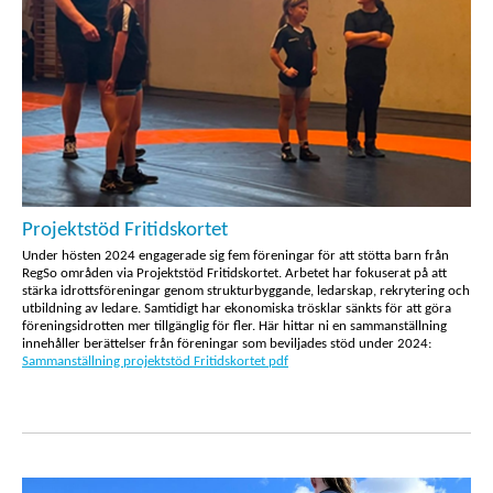
Projektstöd Fritidskortet
Under hösten 2024 engagerade sig fem föreningar för att stötta barn från
RegSo områden via Projektstöd Fritidskortet. Arbetet har fokuserat på att
stärka idrottsföreningar genom strukturbyggande, ledarskap, rekrytering och
utbildning av ledare. Samtidigt har ekonomiska trösklar sänkts för att göra
föreningsidrotten mer tillgänglig för fler. Här hittar ni en sammanställning
innehåller berättelser från föreningar som beviljades stöd under 2024:
Sammanställning projektstöd Fritidskortet pdf