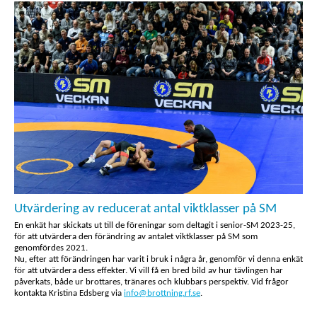
Utvärdering av reducerat antal viktklasser på SM
En enkät har skickats ut till de föreningar som deltagit i senior-SM 2023-25,
för att utvärdera den förändring av antalet viktklasser på SM som
genomfördes 2021.
Nu, efter att förändringen har varit i bruk i några år, genomför vi denna enkät
för att utvärdera dess effekter. Vi vill få en bred bild av hur tävlingen har
påverkats, både ur brottares, tränares och klubbars perspektiv. Vid frågor
kontakta Kristina Edsberg via
info@brottning.rf.se
.