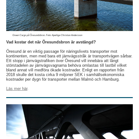
Green Cargo på Öresundsbron. Foto: Apelöga Christian Andersson
Vad kostar det när Öresundsbron är avstängd?
Öresund är en viktig passage för näringslivets transporter mot
kontinenten, men med bara ett järnvägsstråk är transportvägen sårbar.
Ett stopp i järnvägstrafiken över Öresund vill innebära att långt
störstadelen av järnvägsvagnarna behöva omlastas till lastbil vilket
bland annat vill medföra ökade kostnader. Enligt en rapporten från
2018 skulle det kosta cirka 9 miljoner SEK i samhällsekonomiska
kostnader per dygn för transporter mellan Malmö och Hamburg.
Läs mer här
.