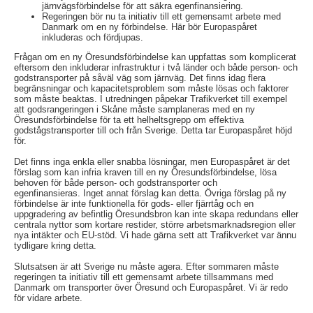
järnvägsförbindelse för att säkra egenfinansiering.
Regeringen bör nu ta initiativ till ett gemensamt arbete med
Danmark om en ny förbindelse. Här bör Europaspåret
inkluderas och fördjupas.
Frågan om en ny Öresundsförbindelse kan uppfattas som komplicerat
eftersom den inkluderar infrastruktur i två länder och både person- och
godstransporter på såväl väg som järnväg. Det finns idag flera
begränsningar och kapacitetsproblem som måste lösas och faktorer
som måste beaktas. I utredningen påpekar Trafikverket till exempel
att godsrangeringen i Skåne måste samplaneras med en ny
Öresundsförbindelse för ta ett helheltsgrepp om effektiva
godstågstransporter till och från Sverige. Detta tar Europaspåret höjd
för.
Det finns inga enkla eller snabba lösningar, men Europaspåret är det
förslag som kan infria kraven till en ny Öresundsförbindelse, lösa
behoven för både person- och godstransporter och
egenfinansieras. Inget annat förslag kan detta. Övriga förslag på ny
förbindelse är inte funktionella för gods- eller fjärrtåg och en
uppgradering av befintlig Öresundsbron kan inte skapa redundans eller
centrala nyttor som kortare restider, större arbetsmarknadsregion eller
nya intäkter och EU-stöd. Vi hade gärna sett att Trafikverket var ännu
tydligare kring detta.
Slutsatsen är att Sverige nu måste agera. Efter sommaren måste
regeringen ta initiativ till ett gemensamt arbete tillsammans med
Danmark om transporter över Öresund och Europaspåret. Vi är redo
för vidare arbete.