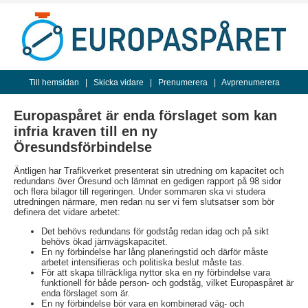
Till hemsidan
|
Skicka vidare
|
Prenumerera
|
Avprenumerera
Europaspåret är enda förslaget som kan
infria kraven till en ny
Öresundsförbindelse
Äntligen har Trafikverket presenterat sin utredning om kapacitet och
redundans över Öresund och lämnat en gedigen rapport på 98 sidor
och flera bilagor till regeringen. Under sommaren ska vi studera
utredningen närmare, men redan nu ser vi fem slutsatser som bör
definera det vidare arbetet:
Det behövs redundans för godståg redan idag och på sikt
behövs ökad järnvägskapacitet.
En ny förbindelse har lång planeringstid och därför måste
arbetet intensifieras och politiska beslut måste tas.
För att skapa tillräckliga nyttor ska en ny förbindelse vara
funktionell för både person- och godståg, vilket Europaspåret är
enda förslaget som är.
En ny förbindelse bör vara en kombinerad väg- och