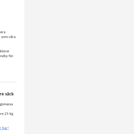
sera
l som våra
ktörer
nneby för
re säck
gsmassa
are 25 kg
 här!