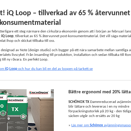
! iQ Loop – tillverkad av 65 % återvunnet
-konsumentmaterial
ytterligare ett steg närmare den cirkulära ekonomin genom att i början av februari lan
t
iQ Loop
, tillverkat av 65 % återvunnet post-konsumentmaterial. Det vill säga materia
at ihop och skickat tillbaka till oss.
 designad av Note (design studio) och bygger på ett nära samarbete mellan samtliga a
ialets livscykel. Från insamling till produktion, installation och sedan tillbaka till Ro
 till ny råvara. En perfekt Loop.
 om
iQ Loop
och hur du kan bli en del av loopen på tarkett.se
Bättre ergonomi med 20% lätta
SCHÖNOX TX
Dammreducerad avjämnin
blir lättare och levereras i en ny mindre
förpackningsstorlek på 20 kg - den tidig
säcken utgår och ersätts av 20 kg
»
Läs mer om
Schönox
avjämningsmassor