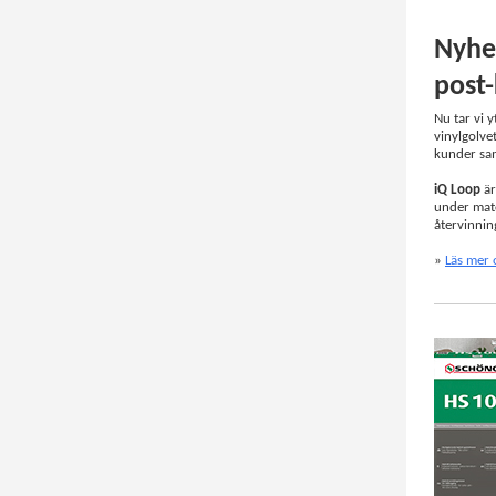
Nyhet
post
Nu tar vi 
vinylgolve
kunder saml
iQ Loop
är
under mater
återvinning
»
Läs mer