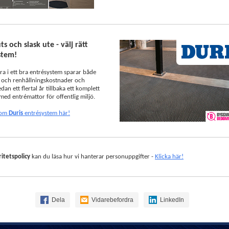
ts och slask ute - välj rätt
stem!
era i ett bra entrésystem sparar både
e och renhållningskostnader och
dan ett flertal år tillbaka ett komplett
med entrémattor för offentlig miljö.
 om
Duris
entrésystem här!
ritetspolicy
kan du läsa hur vi hanterar personuppgifter -
Klicka här!
Dela
Vidarebefordra
LinkedIn