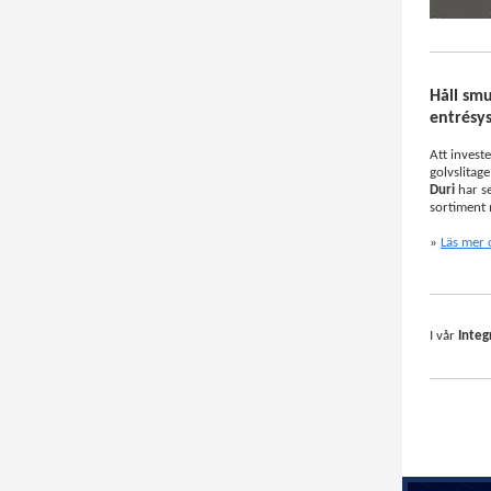
Håll smu
entrésy
Att invest
golvslitag
Duri
har se
sortiment 
»
Läs mer
I vår
Integ