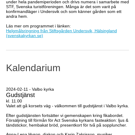
under hela pandemiperioden och drivs numera i samarbete med
STF, Svenska turistföreningen. Många är det som varit på
konfirmandläger i Undersvik och som känner gården som ett
andra hem.
Läs mer om programmet i länken:
Helgmålsringning från Stiftsgården Undersvik, Hälsingland
(svenskakyrkan.se)
Kalendarium
2024-02-11 - Valbo kyrka
Gudstjänst
kl. 11.00
Valet att gå korsets väg - välkommen till gudstjänst i Valbo kyrka.
Efter gudstjänsten fortsätter vi gemenskapen kring fikabordet.
Försäljning till förmån för Act Svenska kyrkans fasteaktion: ljus &
tändstickor, hembakat bröd, presentkort för två på soppluncher.
Anna-Lena Hyson, diakon och Karin Zakrisson, musiker