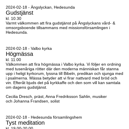
2024-02-18 - Ängslyckan, Hedesunda
Gudstjänst
kl. 10.30
Varmt välkommen att fira gudstjänst på Ängslyckans vård- &
omsorgsboende tillsammans med missionsförsamlingen i
Hedesunda.
2024-02-18 - Valbo kyrka
Högmässa
kl. 11.00
Välkommen att fira högmässa i Valbo kyrka. Vi följer en ordning
med tusenåriga rötter där den moderna människan får stanna
upp i heligt kyrkorum, lyssna till Bibeln, predikan och sjunga med
i psalmerna. Mässa betyder att vi firar nattvard med bröd och
vin. Efteråt bjuds det på kyrkkaffe och den som vill kan samtala
om dagens gudstjänst.
Cecilia Dresch, präst, Anna Fredriksson Sahlin, musiker
och
Johanna Frandsen, solist
2024-02-18 - Hedesunda församlingshem
Tyst meditation
kl. 19.00-20.00