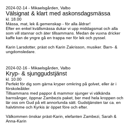
2024-02-14 - Mikaelsgården, Valbo
Välsignat & klart med askonsdagsmässa
kl. 18.00
Mässa, mat, lek & gemenskap - för alla åldrar!
Efter en enkel kvällsmässa dukar vi upp middagsmat och alla
som vill stannar och äter tillsammans. Medan de vuxna dricker
kaffe kan de yngre gå en trappa ner för lek och pyssel.
Karin Larsdotter, präst och Karin Zakrisson, musiker. Barn- &
ungdomsledare.
2024-02-16 - Mikaelsgården, Valbo
Kryp- & sjunggudstjänst
kl. 10.00
Perfekt för dig som gärna kryper omkring på golvet, eller är i
förskoleålder.
Tillsammans med pappor & mammor sjunger vi välkända
barnsånger, öppnar Zambezis paket, ber med hela kroppen och
lär oss om Gud på ett annorlunda sätt. Gudstjänsten tar ca. en
halvtimme och Kyrkis är öppet före och efter.
Välkommen önskar präst-Karin, elefanten Zambezi, Sarah &
Anna-Karin