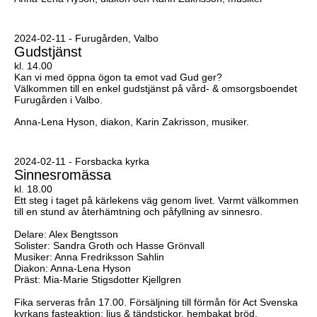
2024-02-11 - Furugården, Valbo
Gudstjänst
kl. 14.00
Kan vi med öppna ögon ta emot vad Gud ger?
Välkommen till en enkel gudstjänst på vård- & omsorgsboendet
Furugården i Valbo.
Anna-Lena Hyson, diakon, Karin Zakrisson, musiker.
2024-02-11 - Forsbacka kyrka
Sinnesromässa
kl. 18.00
Ett steg i taget på kärlekens väg genom livet. Varmt välkommen
till en stund av återhämtning och påfyllning av sinnesro.
Delare: Alex Bengtsson
Solister: Sandra Groth och Hasse Grönvall
Musiker: Anna Fredriksson Sahlin
Diakon: Anna-Lena Hyson
Präst: Mia-Marie Stigsdotter Kjellgren
Fika serveras från 17.00. Försäljning till förmån för Act Svenska
kyrkans fasteaktion: ljus & tändstickor, hembakat bröd,