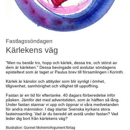
Fastlagssöndagen
Kärlekens väg
"Men nu består tro, hopp och kärlek, dessa tre, och störst av
dem är kärleken." Dessa bevingade ord avslutar söndagens
episteltext som är taget ur Paulus brev till församlingen i Korinth.
Kärlek är känslor och attityder som blir synligt i ömhet,
tillgivenhet, samhörighet och villighet till uppoffring.
Fastan är en tid för eftertanke. 40 dagars förberedelse inför
påsken. Jämför det med adventstiden, som är hälften så lång.
Under fastan stannar vi upp och öppnar vi våra medvetanden
för andra människor. I dag startar Svenska kyrkans stora
fasteinsamling. Vad är du beredd att avstå under fastan? Vad
leder dig bort från kärlekens väg?
Illustration: Gunnel Moheim/Argument förlag