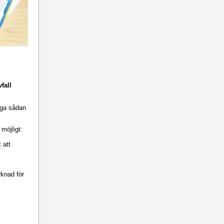
fall
säga sådan
möjligt:
 att
rknad för