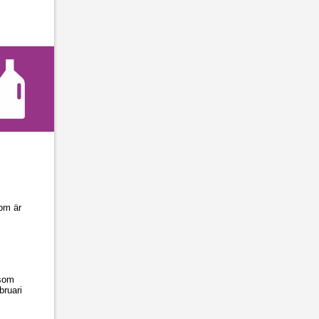
om är
 som
bruari