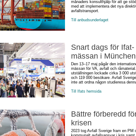
månaders konsulthjälp för att ge stöd
med att implementera det nya direkti
avfallstransport.
Till anbudsunderlaget
Snart dags för Ifat-
mässan i München
Den 13–17 maj pågår den internation
mässan för VA, avfall och råmaterial
utställningen lockade cirka 3 000 utst
och 119 000 besökare. Avfall Sveri
inte att ordna någon studieresa denn
Till Ifats hemsida
Bättre förberedd fö
krisen
2023 tog Avfall Sverige fram en PM
kommunalt avfallsansvar i kris samt v