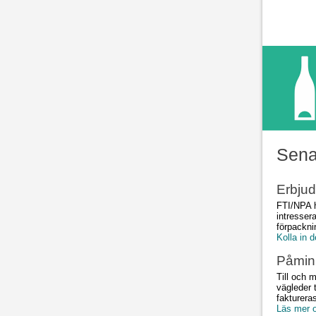
Sena
Erbjud
FTI/NPA h
intresser
förpackni
Kolla in d
Påminn
Till och 
vägleder 
fakturera
Läs mer o