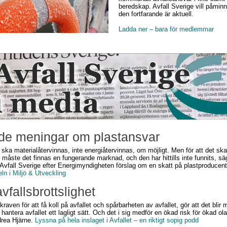
beredskap. Avfall Sverige vill påmin
den fortfarande är aktuell.
Ladda ner – bara för medlemmar
de meningar om plastansvar
 ska materialåtervinnas, inte energiåtervinnas, om möjligt. Men för att det ska
t måste det finnas en fungerande marknad, och den har hittills inte funnits, s
 Avfall Sverige efter Energimyndigheten förslag om en skatt på plastproducen
eln i Miljö & Utveckling
fallsbrottslighet
raven för att få koll på avfallet och spårbarheten av avfallet, gör att det blir
 hantera avfallet ett lagligt sätt. Och det i sig medför en ökad risk för ökad ola
drea Hjärne.
Lyssna på hela inslaget i Avfallet – en riktigt sopig podd