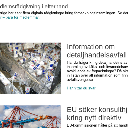
lemsrådgivning i efterhand
erige har sänt flera digitala rådgivningar kring förpackningsinsamlingen. Se d
r – b
ara för medlemmar.
Information om
detaljhandelsavfall
Har du frågor kring detaljhandelns avf
insamling av köks- och livsmedelsav
avskiljande av förpackningar? Då ska
in listan över all information som fin
avfallsverige.se
Här hittar du svar
EU söker konsulthj
kring nytt direktiv
EU-kommissionen håller på att hand