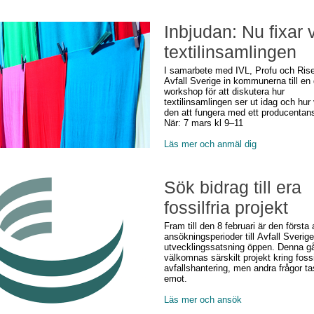
Inbjudan: Nu fixar v
textilinsamlingen
I samarbete med IVL, Profu och Rise
Avfall Sverige in kommunerna till en d
workshop för att diskutera hur
textilinsamlingen ser ut idag och hur 
den att fungera med ett producentan
När: 7 mars kl 9–11
Läs mer och anmäl dig
Sök bidrag till era
fossilfria projekt
Fram till den 8 februari är den första
ansökningsperioder till Avfall Sverig
utvecklingssatsning öppen. Denna g
välkomnas särskilt projekt kring fossil
avfallshantering, men andra frågor t
emot.
Läs mer och ansök