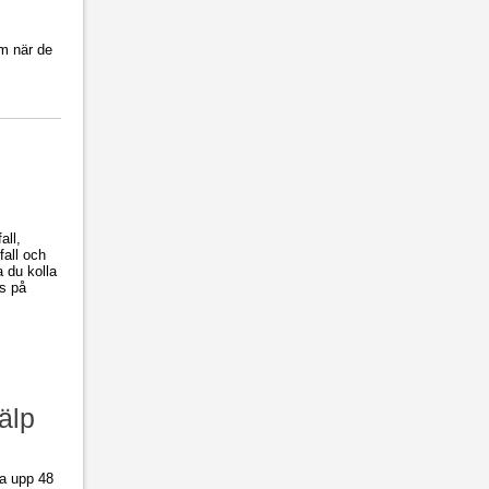
em när de
all,
fall och
 du kolla
ns på
älp
la upp 48