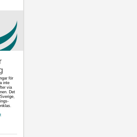
r
g
ngar för
a inte
ter via
ynen. Det
 Sverige,
ings-
enklas.
t