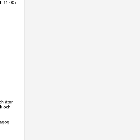
. 11:00)
ch äter
ek och
dagog,