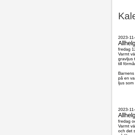
Kal
2023-11-
Allhe
fredag 1
Varmt vä
gravljus 
till för
Barnens 
på en va
ljus som
2023-11-
Allhel
fredag o
Varmt vä
och det 