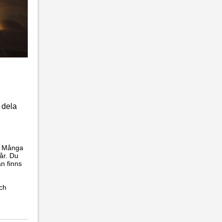
u dela
t. Många
år. Du
an finns
ch