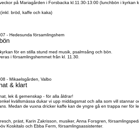
eckor på Mariagården i Forsbacka kl.11:30-13:00 (lunchbön i kyrkan kl
 (inkl. bröd, kaffe och kaka)
-07 - Hedesunda församlingshem
bön
 kyrkan för en stilla stund med musik, psalmsång och bön.
veras i församlingshemmet från kl. 11.30.
08 - Mikaelsgården, Valbo
nat & klart
at, lek & gemenskap - för alla åldrar!
 enkel kvällsmässa dukar vi upp middagsmat och alla som vill stannar o
ans. Medan de vuxna dricker kaffe kan de yngre gå en trappa ner för l
Dresch, präst, Karin Zakrisson, musiker, Anna Forsgren, församlingspe
öv Koskitalo och Ebba Ferm, församlingsassistenter.