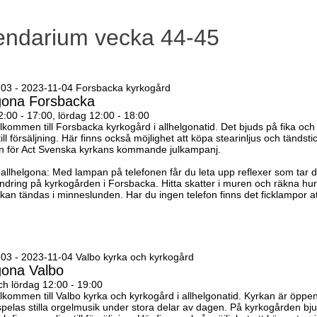
endarium vecka 44-45
03 - 2023-11-04 Forsbacka kyrkogård
lgona Forsbacka
2:00 - 17:00, lördag 12:00 - 18:00
lkommen till Forsbacka kyrkogård i allhelgonatid. Det bjuds på fika och 
till försäljning. Här finns också möjlighet att köpa stearinljus och tändst
mån för Act Svenska kyrkans kommande julkampanj.
allhelgona: Med lampan på telefonen får du leta upp reflexer som tar d
ndring på kyrkogården i Forsbacka. Hitta skatter i muren och räkna h
 kan tändas i minneslunden. Har du ingen telefon finns det ficklampor at
03 - 2023-11-04 Valbo kyrka och kyrkogård
gona Valbo
ch lördag 12:00 - 19:00
lkommen till Valbo kyrka och kyrkogård i allhelgonatid. Kyrkan är öppe
spelas stilla orgelmusik under stora delar av dagen. På kyrkogården bj