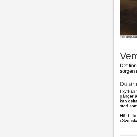
Foto: John Stra
Vem
Det finn
sorgen 
Du är 
I kyrkan 
gånger ä
kan delta
stöd som 
Här hitt
i Svensk