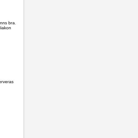
änns bra.
diakon
erveras