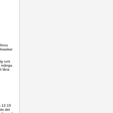
finns
icksaskar
ig runt
ur många
t låna.
n 12-19
uds det