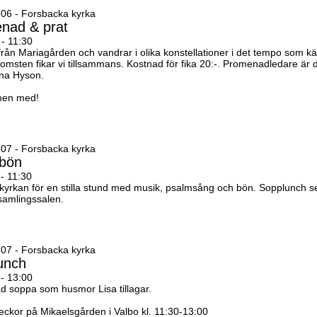
06 - Forsbacka kyrka
nad & prat
 - 11:30
 från Mariagården och vandrar i olika konstellationer i det tempo som k
komsten fikar vi tillsammans. Kostnad för fika 20:-. Promenadledare är 
na Hyson.
en med!
07 - Forsbacka kyrka
bön
 - 11:30
 kyrkan för en stilla stund med musik, psalmsång och bön. Sopplunch s
 samlingssalen.
07 - Forsbacka kyrka
unch
 - 13:00
 soppa som husmor Lisa tillagar.
ckor på Mikaelsgården i Valbo kl. 11:30-13:00