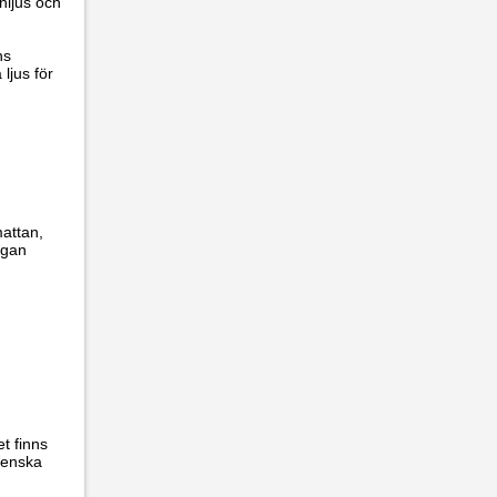
inljus och
ns
ljus för
mattan,
ugan
t finns
Svenska