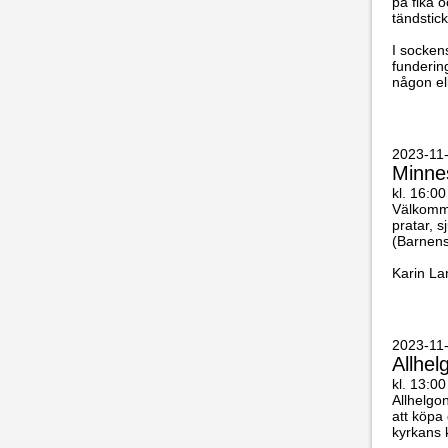
på fika o
tändstic
I socken
fundering
någon el
2023-11-
Minne
kl. 16:00
Välkomme
pratar, 
(Barnens
Karin La
2023-11
Allhe
kl. 13:00
Allhelgo
att köpa
kyrkans