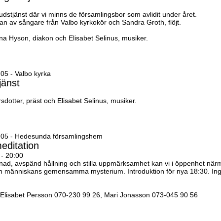
dstjänst där vi minns de församlingsbor som avlidit under året.
n av sångare från Valbo kyrkokör och Sandra Groth, flöjt.
a Hyson, diakon och Elisabet Selinus, musiker.
05 - Valbo kyrka
jänst
sdotter, präst och Elisabet Selinus, musiker.
-05 - Hedesunda församlingshem
editation
 - 20:00
nad, avspänd hållning och stilla uppmärksamhet kan vi i öppenhet när
 människans gemensamma mysterium. Introduktion för nya 18:30. In
 Elisabet Persson 070-230 99 26, Mari Jonasson 073-045 90 56