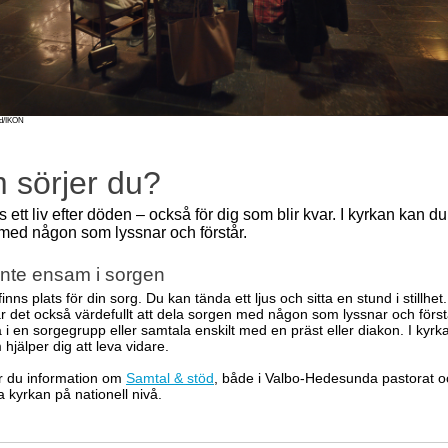
nd/IKON
 sörjer du?
s ett liv efter döden – också för dig som blir kvar. I kyrkan kan d
med någon som lyssnar och förstår.
inte ensam i sorgen
finns plats för din sorg. Du kan tända ett ljus och sitta en stund i stillhe
r det också värdefullt att dela sorgen med någon som lyssnar och först
 i en sorgegrupp eller samtala enskilt med en präst eller diakon. I kyrk
hjälper dig att leva vidare.
ar du information om
Samtal & stöd
, både i Valbo-Hedesunda pastorat o
a kyrkan på nationell nivå.