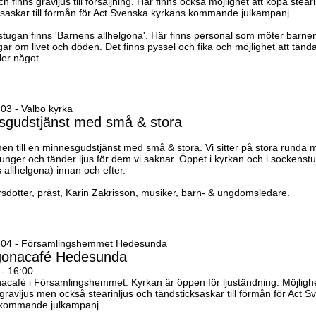
ch finns gravljus till försäljning. Här finns också möjlighet att köpa stear
ksaskar till förmån för Act Svenska kyrkans kommande julkampanj.
stugan finns 'Barnens allhelgona'. Här finns personal som möter barne
ar om livet och döden. Det finns pyssel och fika och möjlighet att tända 
ler något.
03 - Valbo kyrka
sgudstjänst med små & stora
n till en minnesgudstjänst med små & stora. Vi sitter på stora runda 
sjunger och tänder ljus för dem vi saknar. Öppet i kyrkan och i sockenst
 allhelgona) innan och efter.
rsdotter, präst, Karin Zakrisson, musiker, barn- & ungdomsledare.
-04 - Församlingshemmet Hedesunda
lgonacafé Hedesunda
 - 16:00
nacafé i Församlingshemmet. Kyrkan är öppen för ljuständning. Möjlighe
 gravljus men också stearinljus och tändsticksaskar till förmån för Act 
 kommande julkampanj.