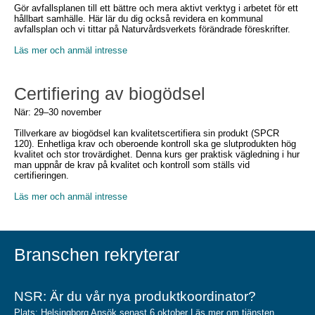
Gör avfallsplanen till ett bättre och mera aktivt verktyg i arbetet för ett
hållbart samhälle. Här lär du dig också revidera en kommunal
avfallsplan och vi tittar på Naturvårdsverkets förändrade föreskrifter.
Läs mer och anmäl intresse
Certifiering av biogödsel
När: 29–30 november
Tillverkare av biogödsel kan kvalitetscertifiera sin produkt (SPCR
120). Enhetliga krav och oberoende kontroll ska ge slutprodukten hög
kvalitet och stor trovärdighet. Denna kurs ger praktisk vägledning i hur
man uppnår de krav på kvalitet och kontroll som ställs vid
certifieringen.
Läs mer
och anmäl intresse
Branschen rekryterar
NSR: Är du vår nya produktkoordinator?
Plats: Helsingborg Ansök senast 6 oktober
Läs mer om tjänsten