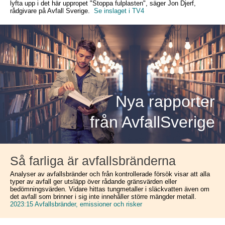
lyfta upp i det här uppropet "Stoppa fulplasten", säger Jon Djerf,
rådgivare på Avfall Sverige.
S
e inslaget i TV4
Nya rapporter
från AvfallSverige
Så farliga är avfallsbränderna
Analyser av avfallsbränder och från kontrollerade försök visar att alla
typer av avfall ger utsläpp över rådande gränsvärden eller
bedömningsvärden. Vidare hittas tungmetaller i släckvatten även om
det avfall som brinner i sig inte innehåller större mängder metall.
2023:15 Avfallsbränder, emissioner och risker