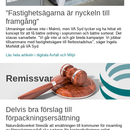
”Fastighetsägarna är nyckeln till
framgång”
Utmaningar saknas inte i Malmö, men VA Syd tycker sig ha hittat ett
koncept för att få bättre ordning i soprummen och bättre sorterat. Det
stavas samarbete. "Vi går inte ut och gör breda kampanjer. Vi jobbar
tillsammans med fastighetsägare till flerbostadshus", säger Ingela
Morfeldt på VA Syd.
Läs hela artikeln i digitala Avfall och Miljö
Remissvar
Delvis bra förslag till
förpackningsersättning
Naturvårdsverket föreslår att ersättningen till kommuner för insamling
av förpackningsavfall ska justeras för kostnadsökningar enligt