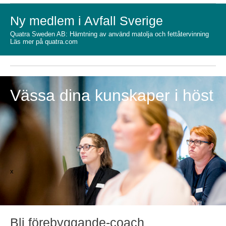
Ny medlem i Avfall Sverige
Quatra Sweden AB: Hämtning av använd matolja och fettåtervinning
Läs mer på quatra.com
Vässa dina kunskaper i höst
x
Bli förebyggande-coach