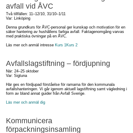
avfall vid ÅVC
Två tillfällen: 11–12/10, 31/10–1/11
Var: Linköping
Denna grundkurs för ÅVC-personal ger kunskap och motivation för en
säker hantering av hushållens farliga avfall. Faktagenomgång varvas
med praktiska övningar på en ÅVC.
Läs mer och anmäl intresse
Kurs 1
Kurs 2
Avfallslagstiftning – fördjupning
När: 24–25 oktober
Var: Sigtuna
Här ges en fördjupad förståelse för ramarna för den kommunala
avfallshanteringen. Vi går igenom aktuell lagstiftning samt vägledning i
form av bland annat guider från Avfall Sverige.
Läs mer och anmäl dig
Kommunicera
förpackningsinsamling