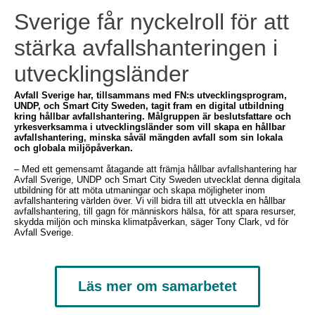
Sverige får nyckelroll för att
stärka avfallshanteringen i
utvecklingsländer
Avfall Sverige har, tillsammans med FN:s utvecklingsprogram,
UNDP, och Smart City Sweden, tagit fram en digital utbildning
kring hållbar avfallshantering. Målgruppen är beslutsfattare och
yrkesverksamma i utvecklingsländer som vill skapa en hållbar
avfallshantering, minska såväl mängden avfall som sin lokala
och globala miljöpåverkan.
– Med ett gemensamt åtagande att främja hållbar avfallshantering har
Avfall Sverige, UNDP och Smart City Sweden utvecklat denna digitala
utbildning för att möta utmaningar och skapa möjligheter inom
avfallshantering världen över. Vi vill bidra till att utveckla en hållbar
avfallshantering, till gagn för människors hälsa, för att spara resurser,
skydda miljön och minska klimatpåverkan, säger Tony Clark, vd för
Avfall Sverige.
Läs mer om samarbetet