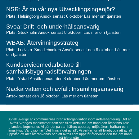
NSR: Är du vår nya Utvecklingsingenjör?
Plats: Helsingborg Ansök senast 6 oktober
Läs mer om tjänsten
Svoa: Drift
- och underhållsansvarig
Plats: Stockholm Ansök senast 8 oktober
Läs mer om tjänsten
WBAB: Återvinnin
gsstrateg
Plats: Ludvika–Smedjebacken Ansök senast den 8 oktober
Läs mer
om tjänsten
Kundservicem
edarbetare till
samhällsbyggnadsförvaltningen
Plats: Ystad Ansök senast den 8 oktober
Läs mer om tjänsten
Nacka vatten och avfall: Insamlingsan
svarig
Ansök senast den 18 oktober
Läs mer om tjänsten
Avfall Sverige är kommunernas branschorganisation inom avfallshantering. Det är
Avfall Sveriges medlemmar som ser till att avfall tas om hand och återvinns i alla
landets kommuner. Vi gör det på samhällets uppdrag: miljösäkert, hållbart och
långsiktigt. Vår vision är ”Det finns inget avfall”. Vi verkar för att förebygga att avfall
uppstår, att mer återanvänds och att avfall som uppstår återvinns och tas om hand
på bästa sätt.