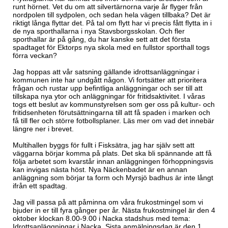
runt hörnet. Vet du om att silvertärnorna varje år flyger från
nordpolen till sydpolen, och sedan hela vägen tillbaka? Det är
riktigt långa flyttar det. På tal om flytt har vi precis fått flytta in i
de nya sporthallarna i nya Stavsborgsskolan. Och fler
sporthallar är på gång, du har kanske sett att det första
spadtaget för Ektorps nya skola med en fullstor sporthall togs
förra veckan?
Jag hoppas att vår satsning gällande idrottsanläggningar i
kommunen inte har undgått någon. Vi fortsätter att prioritera
frågan och rustar upp befintliga anläggningar och ser till att
tillskapa nya ytor och anläggningar för fritidsaktivitet. I våras
togs ett beslut av kommunstyrelsen som ger oss på kultur- och
fritidsenheten förutsättningarna till att få spaden i marken och
få till fler och större fotbollsplaner. Läs mer om vad det innebär
längre ner i brevet.
Multihallen byggs för fullt i Fisksätra, jag har själv sett att
väggarna börjar komma på plats. Det ska bli spännande att få
följa arbetet som kvarstår innan anläggningen förhoppningsvis
kan invigas nästa höst. Nya Näckenbadet är en annan
anläggning som börjar ta form och Myrsjö badhus är inte långt
ifrån ett spadtag.
Jag vill passa på att påminna om våra frukostmingel som vi
bjuder in er till fyra gånger per år. Nästa frukostmingel är den 4
oktober klockan 8.00-9.00 i Nacka stadshus med tema:
Idrottsanläggningar i Nacka. Sista anmälningsdag är den 1