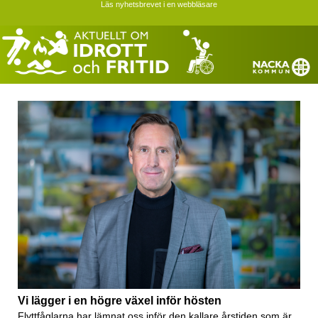
Läs nyhetsbrevet i en webbläsare
Vi lägger i en högre växel inför hösten
Flyttfåglarna har lämnat oss inför den kallare årstiden som är