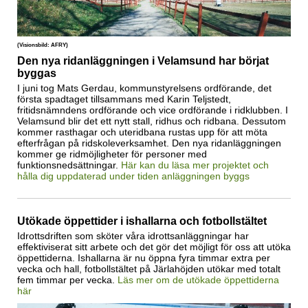
(Visionsbild: AFRY)
Den nya ridanläggningen i Velamsund har börjat
byggas
I juni tog Mats Gerdau, kommunstyrelsens ordförande, det
första spadtaget tillsammans med Karin Teljstedt,
fritidsnämndens ordförande och vice ordförande i ridklubben. I
Velamsund blir det ett nytt stall, ridhus och ridbana. Dessutom
kommer rasthagar och uteridbana rustas upp för att möta
efterfrågan på ridskoleverksamhet. Den nya ridanläggningen
kommer ge ridmöjligheter för personer med
funktionsnedsättningar.
Här kan du läsa mer projektet och
hålla dig uppdaterad under tiden anläggningen byggs
Utökade öppettider i ishallarna och fotbollstältet
Idrottsdriften som sköter våra idrottsanläggningar har
effektiviserat sitt arbete och det gör det möjligt för oss att utöka
öppettiderna. Ishallarna är nu öppna fyra timmar extra per
vecka och hall, fotbollstältet på Järlahöjden utökar med totalt
fem timmar per vecka.
Läs mer om de utökade öppettiderna
här