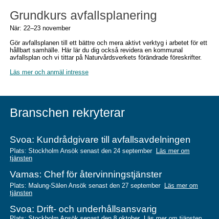
Grundkurs avfallsplanering
När: 22–23 november
Gör avfallsplanen till ett bättre och mera aktivt verktyg i arbetet för ett
hållbart samhälle. Här lär du dig också revidera en kommunal
avfallsplan och vi tittar på Naturvårdsverkets förändrade föreskrifter.
Läs mer och anmäl intresse
Branschen rekryterar
Svoa: Kundrådg
ivare till avfallsavdelningen
Plats: Stockholm Ansök senast den 24 september
Läs mer om
tjänsten
Vamas: Chef för återvinningstjänster
Plats: Malung-Sälen Ansök senast den 27 september
Läs mer om
tjänsten
Svoa: Drift
- och underhållsansvarig
Plats: Stockholm Ansök senast den 8 oktober
Läs mer om tjänsten