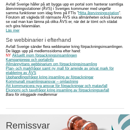
Avfall Sverige håller på att bygga upp en portal som hanterar samtliga
återvinningsstationer (ÅVS) i Sveriges kommuner med ungefär
samma funktioner som idag finns på FTIs ”
Hitta återvinningsstation
”.
Förutom att vägleda till närmaste ÅVS ska allmänheten också kunna
se vad man kan lämna på olika ÅVS:er, när det är tömt och städat
och göra felanmälan.
Läs mer
Se webbinarier i efterhand
Avfall Sverige sänder flera webbinarier kring förpackningsinsamlingen.
De läggs upp på medlemssidorna efter hand:
NY
Aktuellt inom förpackningsinsamlingen
Kampanjprepp och portalinfo
Allmännyttans webbinarium om förpackningsinsamling
Plan- och markfrågor samt ny mall för arrende av privat mark för
etablering av ÅVS
Upphandlingsfrågor kring insamling av förpackningar
Kommunalt insamlingsansvar – omlastning
Att kommunicera nya ansvar för förpackningar och matavfall
Ekonomi och taxefrågor kring insamling av förpackningsavfall
Bara för inloggade medlemmar
Remissvar