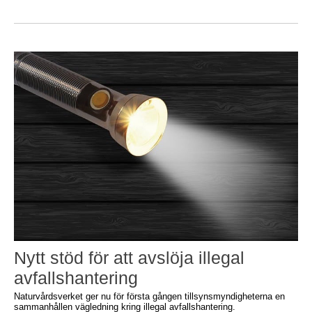
Nytt stöd för att avslöja illegal
avfallshantering
Naturvårdsverket ger nu för första gången tillsynsmyndigheterna en
sammanhållen vägledning kring illegal avfallshantering.