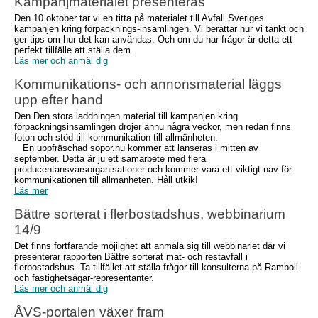
Kampanjmaterialet presenteras
Den 10 oktober tar vi en titta på materialet till Avfall Sveriges
kampanjen kring förpacknings-insamlingen. Vi berättar hur vi tänkt och
ger tips om hur det kan användas. Och om du har frågor är detta ett
perfekt tillfälle att ställa dem.
Läs mer och anmäl dig
Kommunikations- och annonsmaterial läggs
upp efter hand
Den Den stora laddningen material till kampanjen kring
förpackningsinsamlingen dröjer ännu några veckor, men redan finns
foton och stöd till kommunikation till allmänheten.
En uppfräschad sopor.nu kommer att lanseras i mitten av
september. Detta är ju ett samarbete med flera
producentansvarsorganisationer och kommer vara ett viktigt nav för
kommunikationen till allmänheten. Håll utkik!
Läs mer
Bättre sorterat i flerbostadshus, webbinarium
14/9
Det finns fortfarande möjilghet att anmäla sig till webbinariet där vi
presenterar rapporten Bättre sorterat mat- och restavfall i
flerbostadshus. Ta tillfället att ställa frågor till konsulterna på Ramboll
och fastighetsägar-representanter.
Läs mer och anmäl dig
ÅVS-portalen växer fram