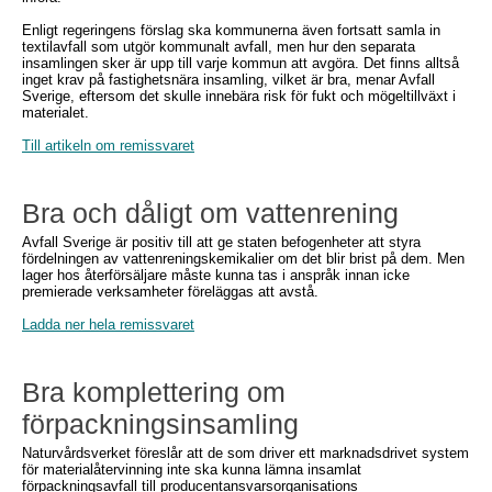
Enligt regeringens förslag ska kommunerna även fortsatt samla in
textilavfall som utgör kommunalt avfall, men hur den separata
insamlingen sker är upp till varje kommun att avgöra. Det finns alltså
inget krav på fastighetsnära insamling, vilket är bra, menar Avfall
Sverige, eftersom det skulle innebära risk för fukt och mögeltillväxt i
materialet.
Till artikeln om remissvaret
Bra och dåligt om vattenrening
Avfall Sverige är positiv till att ge staten befogenheter att styra
fördelningen av vattenreningskemikalier om det blir brist på dem. Men
lager hos återförsäljare måste kunna tas i anspråk innan icke
premierade verksamheter föreläggas att avstå.
Ladda ner hela remissvaret
Bra komplettering om
förpackningsinsamling
Naturvårdsverket föreslår att de som driver ett marknadsdrivet system
för materialåtervinning inte ska kunna lämna insamlat
förpackningsavfall till producentansvarsorganisations