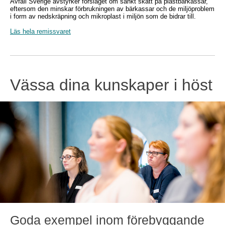
Avfall Sverige avstyrker förslaget om sänkt skatt på plastbärkassar,
eftersom den minskar förbrukningen av bärkassar och de miljöproblem
i form av nedskräpning och mikroplast i miljön som de bidrar till.
Läs hela remissvaret
Vässa dina kunskaper i höst
Goda exempel inom förebyggande