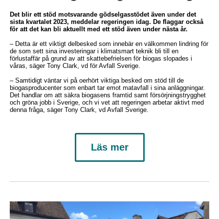
Det blir ett stöd motsvarande gödselgasstödet även under det
sista kvartalet 2023, meddelar regeringen idag. De flaggar också
för att det kan bli aktuellt med ett stöd även under nästa år.
– Detta är ett viktigt delbesked som innebär en välkommen lindring för
de som sett sina investeringar i klimatsmart teknik bli till en
förlustaffär på grund av att skattebefrielsen för biogas slopades i
våras, säger Tony Clark, vd för Avfall Sverige.
– Samtidigt väntar vi på oerhört viktiga besked om stöd till de
biogasproducenter som enbart tar emot matavfall i sina anläggningar.
Det handlar om att säkra biogasens framtid samt försörjningstrygghet
och gröna jobb i Sverige, och vi vet att regeringen arbetar aktivt med
denna fråga, säger Tony Clark, vd Avfall Sverige.
Läs mer