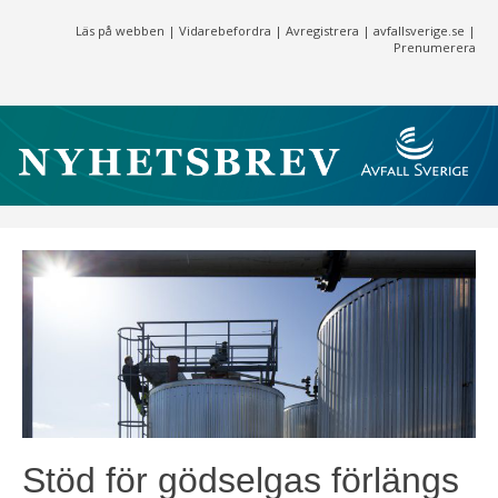
Läs på webben
|
Vidarebefordra
|
Avregistrera
|
avfallsverige.se
|
Prenumerera
Stöd för gödselgas förlängs