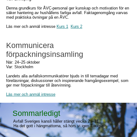
Denna grundkurs för ÅVC-personal ger kunskap och motivation för en
säker hantering av hushållens farliga avfall. Faktagenomgång varvas
med praktiska övningar på en ÅVC.
Läs mer och anmäl intresse
Kurs 1
Kurs 2
Kommunicera
förpackningsinsamling
När: 24–25 oktober
Var: Stockholm
Landets alla avfallskommunikatörer bjuds in till temadagar med
föreläsningar, diskussioner och inspirerande framgångsexempel, som
ger mer förpackningar till återvinning.
Läs mer och anmäl intresse
Sommarledigt
Avfall Sveriges kansli håller stängt vecka 29–31.
Ha det gott i hängmattorna, så hörs vi igen 7 augusti.