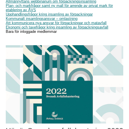
Allmännyttans webbinarium om förpackningsinsamling
Plan- och markfrågor samt ny mall för arrende av privat mark för
etablering av ÅVS
Upphandlingsfrågor kring insamling av förpackningar
Kommunalt insamlingsansvar – omlastning
Att kommunicera nya ansvar för förpackningar och matavfall
Ekonomi och taxefrågor kring insamling av förpackningsavfall
Bara för inloggade medlemmar