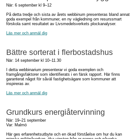
När: 6 september kl 9–12
På detta tredje och sista av årets webbinum presenteras bland annat
goda exempel från kommuner, en ny vägledning om resurssmart
förskola samt resultatet av Livsmedelsverkets plockanalyser.
Läs mer och anmäl dig
Bättre sorterat i flerbostadshus
När: 14 september kl 10–11.30
I detta webbinarium presenterar vi goda exemplen och
framgångsfaktorer som identifierats i en färsk rapport. Här finns
garanterat något för såväl fastighetsägare som kommuner att
inspireras av.
Läs mer och anmäl dig
Grundkurs energiåtervinning
När: 19–21 september
Var: Malmö
Här ges erfarenhetsutbyte och en ökad förståelse om hur du kan
minska miljöpåverkan, öka vinsten från er panna och påverka