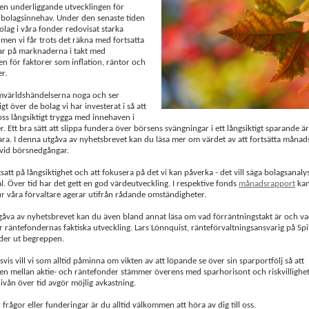
en underliggande utvecklingen för
bolagsinnehav. Under den senaste tiden
bolag i våra fonder redovisat starka
 men vi får trots det räkna med fortsatta
ar på marknaderna i takt med
en för faktorer som inflation, räntor och
r.
omvärldshändelserna noga och ser
gt över de bolag vi har investerat i så att
oss långsiktigt trygga med innehaven i
. Ett bra sätt att slippa fundera över börsens svängningar i ett långsiktigt sparande är
a. I denna utgåva av nyhetsbrevet kan du läsa mer om värdet av att fortsätta månad
 vid börsnedgångar.
tsatt på långsiktighet och att fokusera på det vi kan påverka - det vill säga bolagsanaly
l. Över tid har det gett en god värdeutveckling. I respektive fonds
månadsrapport
kan
 våra förvaltare agerar utifrån rådande omständigheter.
gåva av nyhetsbrevet kan du även bland annat läsa om vad förräntningstakt är och va
r räntefondernas faktiska utveckling. Lars Lönnquist, ränteförvaltningsansvarig på Spi
der ut begreppen.
vis vill vi som alltid påminna om vikten av att löpande se över sin sparportfölj så att
en mellan aktie- och räntefonder stämmer överens med sparhorisont och riskvillighet
nivån över tid avgör möjlig avkastning.
frågor eller funderingar är du alltid välkommen att höra av dig till oss.