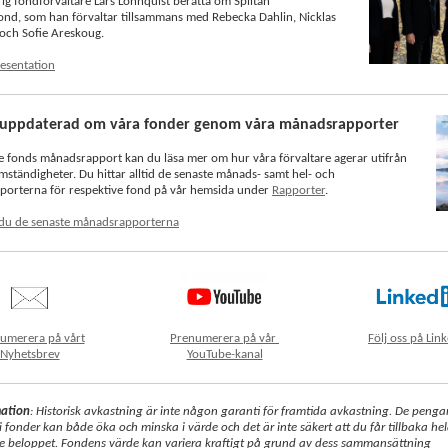
ig fondförvaltare Lars Lönnquist berätta om Spiltan
nd, som han förvaltar tillsammans med Rebecka Dahlin, Nicklas
och Sofie Areskoug.
esentation
g uppdaterad om våra fonder genom våra månadsrapporter
ve fonds månadsrapport kan du läsa mer om hur våra förvaltare agerar utifrån
ständigheter. Du hittar alltid de senaste månads- samt hel- och
porterna för respektive fond på vår hemsida under
Rapporter
.
 du de senaste månadsrapporterna
umerera på vårt
Prenumerera på vår
Följ oss på Lin
Nyhetsbrev
YouTube-kanal
mation
: Historisk avkastning är inte någon garanti för framtida avkastning. De penga
 i fonder kan både öka och minska i värde och det är inte säkert att du får tillbaka he
e beloppet. Fondens värde kan variera kraftigt på grund av dess sammansättning