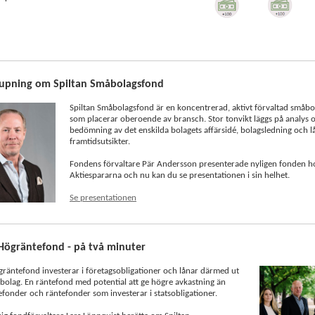
jupning om Spiltan Småbolagsfond
Spiltan Småbolagsfond är en koncentrerad, aktivt förvaltad småb
som placerar oberoende av bransch. Stor tonvikt läggs på analys 
bedömning av det enskilda bolagets affärsidé, bolagsledning och l
framtidsutsikter.
Fondens förvaltare Pär Andersson presenterade nyligen fonden h
Aktiespararna och nu kan du se presentationen i sin helhet.
Se presentationen
 Högräntefond - på två minuter
gräntefond investerar i företagsobligationer och lånar därmed ut
l bolag. En räntefond med potential att ge högre avkastning än
efonder och räntefonder som investerar i statsobligationer.