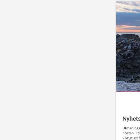
Nyhet
Utmaningar
hösten. I t
viktigt att