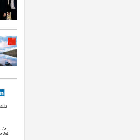
kedIn
r du
la det