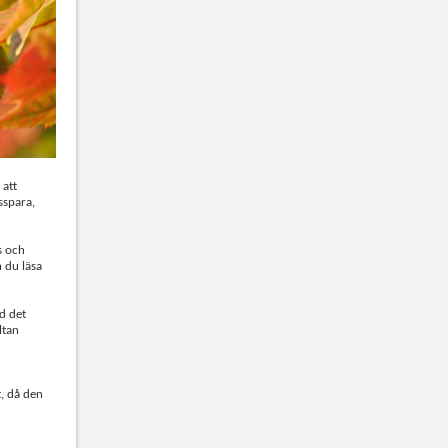
 att
sspara,
s och
 du läsa
d det
ltan
, då den