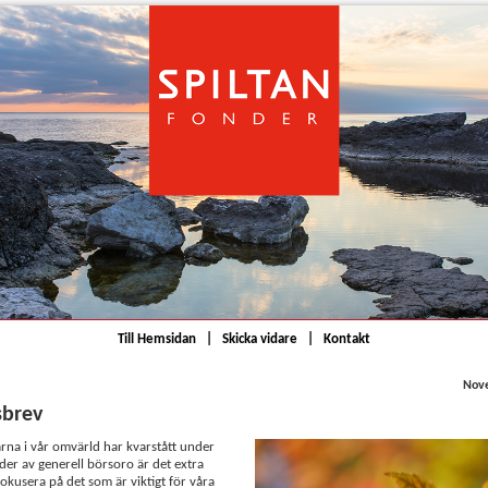
Till Hemsidan
|
Skicka vidare
|
Kontakt
Nov
sbrev
na i vår omvärld har kvarstått under
ider av generell börsoro är det extra
 fokusera på det som är viktigt för våra