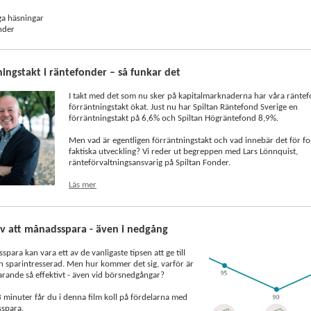
ga häsningar
nder
ingstakt i räntefonder – så funkar det
I takt med det som nu sker på kapitalmarknaderna har våra ränte
förräntningstakt ökat. Just nu har Spiltan Räntefond Sverige en
förräntningstakt på 6,6% och Spiltan Högräntefond 8,9%.
Men vad är egentligen förräntningstakt och vad innebär det för f
faktiska utveckling? Vi reder ut begreppen med Lars Lönnquist,
ränteförvaltningsansvarig på Spiltan Fonder.
Läs mer
av att månadsspara - även i nedgång
para kan vara ett av de vanligaste tipsen att ge till
n sparintresserad. Men hur kommer det sig, varför är
ande så effektivt - även vid börsnedgångar?
 minuter får du i denna film koll på fördelarna med
sspara.