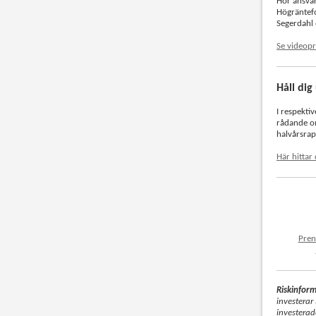
Hör ansvar
Högräntefo
Segerdahl 
Se videopr
Håll di
I respekti
rådande om
halvårsrap
Här hittar
Pren
Riskinfor
investerar
investerad