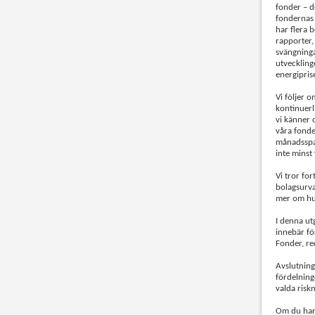
fonder – d
fondernas 
har flera 
rapporter,
svängning
utveckling
energiprise
Vi följer 
kontinuerli
vi känner 
våra fonder
månadsspar
inte minst
Vi tror for
bolagsurva
mer om hur
I denna ut
innebär fö
Fonder, re
Avslutnings
fördelning
valda risk
Om du har 