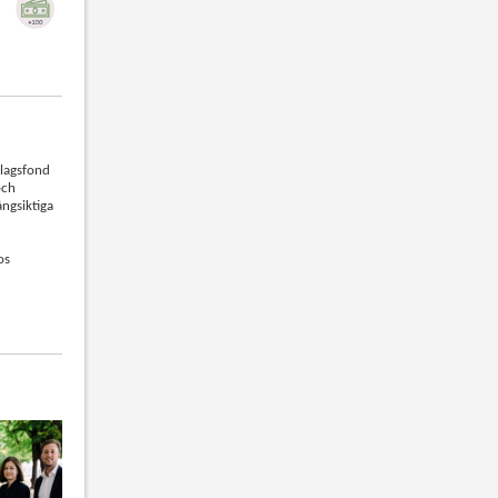
olagsfond
och
ångsiktiga
os