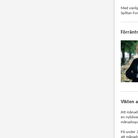
Med vänli
Spiltan Fo
Förräntn
Vikten 
Att månadss
en nyblive
månadsspar
På under 3
att månad