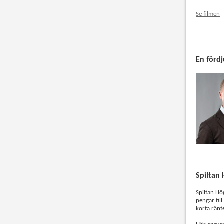
Se filmen
En förd
Spiltan
Spiltan Hö
pengar til
korta ränt