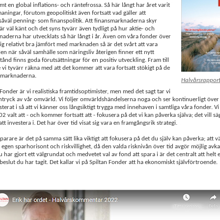
t en global inflations- och räntefrossa. Så här långt har året varit
maningar, förutom geopolitiskt även fortsatt vad gäller att
såväl penning- som finanspolitik. Att finansmarknaderna skyr
är väl känt och det syns tyvärr även tydligt på hur aktie- och
aderna har utvecklats så här långt i år. Även om våra fonder över
 sig relativt bra jämfört med marknaden så är det svårt att vara
Men när såväl samhälle som näringsliv återigen finner ett nytt
tånd finns goda förutsättningar för en positiv utveckling. Fram till
 vi tyvärr räkna med att det kommer att vara fortsatt stökigt på de
a marknaderna.
Halvårsrappor
 Fonder är vi realistiska framtidsoptimister, men med det sagt tar vi
 intryck av vår omvärld. Vi följer omvärldshändelserna noga och ser kontinuerligt över
sterat i så att vi känner oss långsiktigt trygga med innehaven i samtliga våra fonder. V
2 valt att - och kommer fortsatt att - fokusera på det vi kan påverka själva; det vill säg
att investera i. Det har över tid visat sig vara en framgångsrik strategi.
arare är det på samma sätt lika viktigt att fokusera på det du själv kan påverka; att v
n egen sparhorisont och riskvillighet, då den valda risknivån över tid avgör möjlig avka
u har gjort ett välgrundat och medvetet val av fond att spara i är det centralt att helt 
 beslut du har tagit. Det kallar vi på Spiltan Fonder att ha ekonomiskt självförtroende.