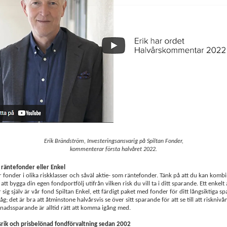
Erik Brändström, Investeringsansvarig på Spiltan Fonder,
kommenterar första halvåret 2022.
 räntefonder eller Enkel
r fonder i olika riskklasser och såväl aktie- som räntefonder. Tänk på att du kan komb
att bygga din egen fondportfölj utifrån vilken risk du vill ta i ditt sparande. Ett enkelt 
sig själv är vår fond Spiltan Enkel, ett färdigt paket med fonder för ditt långsiktiga s
g; det är bra att åtminstone halvårsvis se över sitt sparande för att se till att risknivån
nadssparande är alltid rätt att komma igång med.
rik och prisbelönad fondförvaltning sedan 2002