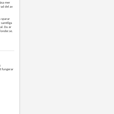
läsa mer
rad del av
n sparar
t samtliga
tal. Du är
fonder.se.
a
et fungerar