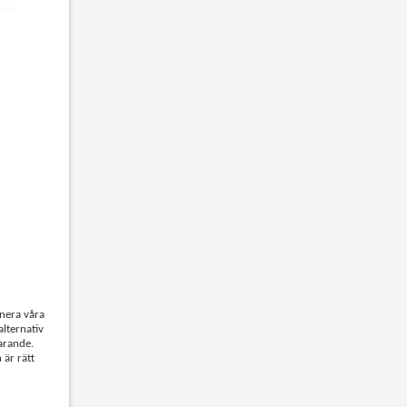
inera våra
alternativ
parande.
 är rätt