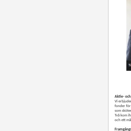
Aktie- och
Vi erbjude
fonder för 
som sköter 
Två kom ihå
och ett må
Framgångs