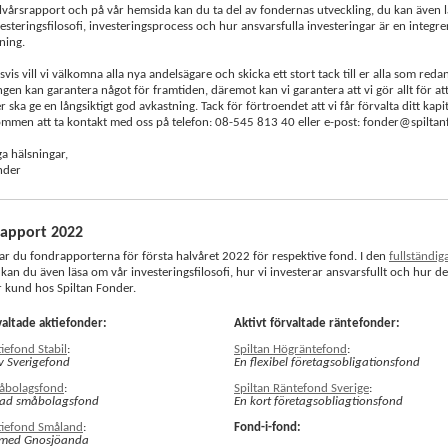
lvårsrapport och på vår hemsida kan du ta del av fondernas utveckling, du kan även 
esteringsfilosofi, investeringsprocess och hur ansvarsfulla investeringar är en integre
ning.
vis vill vi välkomna alla nya andelsägare och skicka ett stort tack till er alla som reda
ngen kan garantera något för framtiden, däremot kan vi garantera att vi gör allt för at
 ska ge en långsiktigt god avkastning. Tack för förtroendet att vi får förvalta ditt kapi
kommen att ta kontakt med oss på telefon: 08-545 813 40 eller e-post: fonder@spiltan
a hälsningar,
nder
rapport 2022
ar du fondrapporterna för första halvåret 2022 för respektive fond. I den
fullständig
kan du även läsa om vår investeringsfilosofi, hur vi investerar ansvarsfullt och hur d
 kund hos Spiltan Fonder.
valtade aktiefonder:
Aktivt förvaltade räntefonder:
tiefond Stabil
:
Spiltan Högräntefond
:
v Sverigefond
En flexibel företagsobligationsfond
måbolagsfond
:
Spiltan Räntefond Sverige
:
rad småbolagsfond
En kort företagsobliagtionsfond
tiefond Småland
:
Fond-i-fond:
 med Gnosjöanda