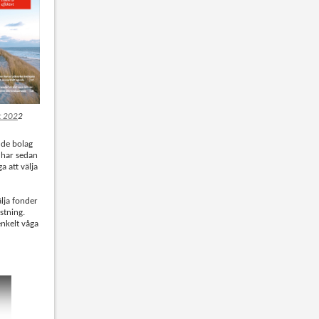
t 202
2
 de bolag
i har sedan
a att välja
älja fonder
stning.
enkelt våga