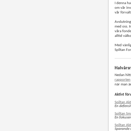
I denna ha
om vår inv
vår förvalt
Avslutnings
med oss. I
våra fonder
alltid väl
Med vänlig
Spiltan Fo
Halvårs
Nedan hitt
rapporten
när man är
Aktivt för
Spiltan Ak
En defensi
Spiltan S
En fokuse
Spiltan Ak
Sparande