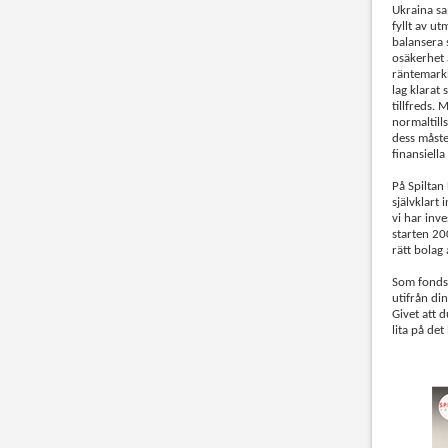
Ukraina sam
fyllt av ut
balansera 
osäkerhet 
räntemarkn
lag klarat
tillfreds. 
normaltills
dess måste
finansiell
På Spiltan
självklart
vi har inve
starten 200
rätt bolag 
Som fondsp
utifrån di
Givet att d
lita på det