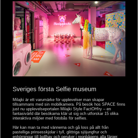
Sveriges första Selfie museum
Milajki är ett varumärke för upplevelser man skapar
tillsammans med sin mobilkamera. På besök hos SPACE finns
just nu upplevelseportalen Milajki Style FactOH!ry – en
fantasivärld där besökarna klär ut sig och utforskar 15 olika
interaktiva miljöer med fotobås för selfies.
Här kan man ta med vännerna och gå loss på allt från
pastelliga prinsesskjolar i tyll, glittriga sjöjungfrur och
enhörningar till bollhav och peruker i regnbågens alla färger.