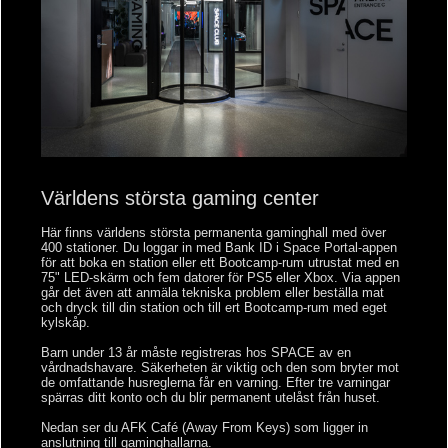
Världens största gaming center
Här finns världens största permanenta gaminghall med över
400 stationer. Du loggar in med Bank ID i Space Portal-appen
för att boka en station eller ett Bootcamp-rum utrustat med en
75" LED-skärm och fem datorer för PS5 eller Xbox. Via appen
går det även att anmäla tekniska problem eller beställa mat
och dryck till din station och till ert Bootcamp-rum med eget
kylskåp.
Barn under 13 år måste registreras hos SPACE av en
vårdnadshavare. Säkerheten är viktig och den som bryter mot
de omfattande husreglerna får en varning. Efter tre varningar
spärras ditt konto och du blir permanent utelåst från huset.
Nedan ser du AFK Café (Away From Keys) som ligger in
anslutning till gaminghallarna.