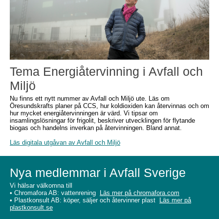
Tema Energiåtervinning i Avfall och
Miljö
Nu finns ett nytt nummer av Avfall och Miljö ute. Läs om
Öresundskrafts planer på CCS, hur koldioxiden kan återvinnas och om
hur mycket energiåtervinningen är värd. Vi tipsar om
insamlingslösningar för frigolit, beskriver utvecklingen för flytande
biogas och handelns inverkan på återvinningen. Bland annat.
Läs digitala utgåvan av Avfall och Miljö
Nya medlemmar i Avfall Sverige
Vi hälsar välkomna till
• Chromafora AB: vattenrening
Läs mer på chromafora.com
• Plastkonsult AB: köper, säljer och återvinner plast
Läs mer på
plastkonsult.se