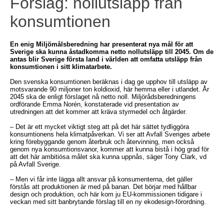
Förslag: nollutsläpp från
konsumtionen
En enig Miljömålsberedning har presenterat nya mål för att
Sverige ska kunna åstadkomma netto nollutsläpp till 2045. Om de
antas blir Sverige första land i världen att omfatta utsläpp från
konsumtionen i sitt klimatarbete.
Den svenska konsumtionen beräknas i dag ge upphov till utsläpp av
motsvarande 90 miljoner ton koldioxid, här hemma eller i utlandet. År
2045 ska de enligt förslaget nå netto noll. Miljörådsberedningens
ordförande Emma Norén, konstaterade vid presentation av
utredningen att det kommer att kräva styrmedel och åtgärder.
– Det är ett mycket viktigt steg att på det här sättet tydliggöra
konsumtionens hela klimatpåverkan. Vi ser att Avfall Sveriges arbete
kring förebyggande genom återbruk och återvinning, men också
genom nya konsumtionsvanor, kommer att kunna bistå i hög grad för
att det här ambitiösa målet ska kunna uppnås, säger Tony Clark, vd
på Avfall Sverige.
– Men vi får inte lägga allt ansvar på konsumenterna, det gäller
förstås att produktionen är med på banan. Det börjar med hållbar
design och produktion, och här kom ju EU-kommissionen tidigare i
veckan med sitt banbrytande förslag till en ny ekodesign-förordning.