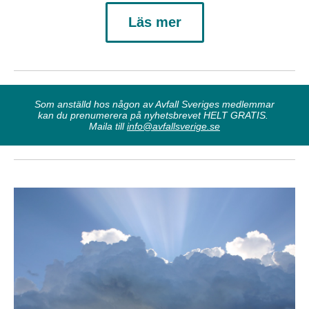
Läs mer
Som anställd hos någon av Avfall Sveriges medlemmar
kan du prenumerera på nyhetsbrevet HELT GRATIS.
Maila till
info@avfallsverige.se