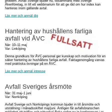
problem. Avfall Sverige bjuder nu, tillsammans med Sverige
Åkeriföretag, in till ett webbinarium för att ge råd om hur index kan
hanteras inom gällande avtal.
Läs mer och anmäl dig
Hantering av hushållens farliga
avfall vid ÅVC
När: 10–11 maj
Var: Linköping
Denna grundkurs för ÅVC-personal ger kunskap och motivation för en
säker hantering av hushållens farliga avfall. Faktagenomgång varvas
med praktiska övningar på en ÅVC.
Läs mer och anmäl intresse
Avfall Sveriges årsmöte
När: 31 maj–1 juni
Var: Norrköping
Avfall Sverige och Norrköpings kommun bjuder in till årsmöte och
utställning i månadsskiftet maj/juni. Äntligen får avfallsbranschen
möjlighet att träffas och nätverka! Boka redan nu in konferensen i er