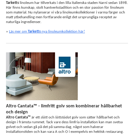
Tarketts
linoleum har tillverkats i den lilla italienska staden Narni sedan 1898.
Här finns kunskap, stolt hantverkstadition och en stor passion för linoleum
som material. Nu nylanserar vi våra linoleumkollektioner i varma färger och
matt ytbehandling men fortfarande enligt det ursprungliga receptet av
naturliga ingredienser.
»
Läs mer om
Tarketts
nya linoleumkollektion här!
Altro Cantata™ - limfritt golv som kombinerar hållbarhet
och design
Altro Cantata™
är ett
slätt
och
lättstädat
golv som sätter hållbarhet och
design i främsta rummet. Tack vare dess limfria installation kan man svetsa
golvet och sedan gå på det på samma dag, något som halverar
installationstiden och kan vara A och O i exempelvis en hektisk restaurang.