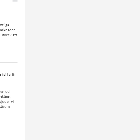
mtliga
marknaden
 utvecklats
tål att
r
men och
nktion,
bjuder vi
 såsom