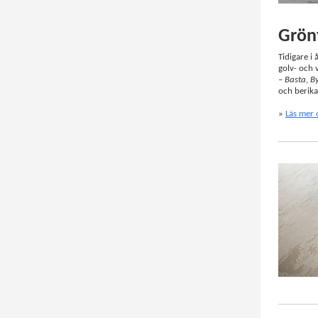
Grönt
Tidigare i
golv- och 
–
Basta
,
B
och berika
»
Läs mer