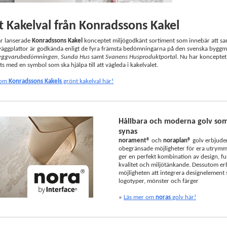
 Kakelval från Konradssons Kakel
 år lanserade
Konradssons Kakel
konceptet miljögodkänt sortiment som innebär att sa
väggplattor är godkända enligt de fyra främsta bedömningarna på den svenska bygg
yggvarubedömningen
,
Sunda Hus
samt
Svanens Husproduktporta
l. Nu har konceptet
ts med en symbol som ska hjälpa till att vägleda i kakelvalet.
 om
Konradssons Kakels
grönt kakelval här!
Hållbara och moderna golv som 
synas
norament®
och
noraplan®
golv erbjude
obegränsade möjligheter för era utrym
ger en perfekt kombination av design, fu
kvalitet och miljötänkande. Dessutom er
möjligheten att integrera designelement
logotyper, mönster och färger
»
Läs mer om
noras
golv här!