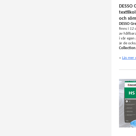
DESSO G
textilko
och söm
DESSO Gr
finns i
12 d
av hållbar
i vår egen
är de ocks
Collection
»
Läs mer