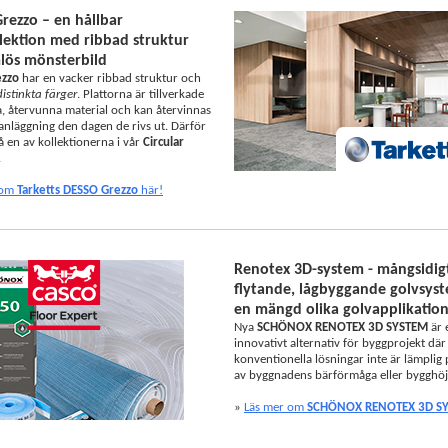
rezzo – en hållbar
llektion med ribbad struktur
lös mönsterbild
ezzo
har en vacker ribbad struktur och
istinkta färger
. Plattorna är tillverkade
a, återvunna material och kan återvinnas
 anläggning den dagen de rivs ut. Därför
å en av kollektionerna i vår
Circular
.
 om
Tarketts DESSO Grezzo
här!
Renotex 3D-system - mångsidig
flytande, lågbyggande golvsyst
en mängd olika golvapplikatio
Nya
SCHÖNOX RENOTEX 3D SYSTEM
är 
innovativt alternativ för byggprojekt där
konventionella lösningar inte är lämplig
av byggnadens bärförmåga eller bygghöj
»
Läs mer om
SCHÖNOX RENOTEX 3D S