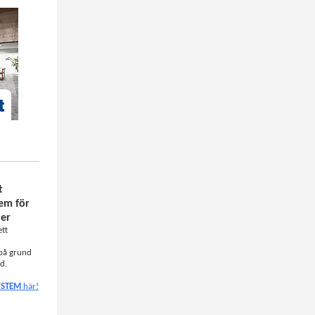
t
em för
ner
ett
 på grund
d.
YSTEM
här!