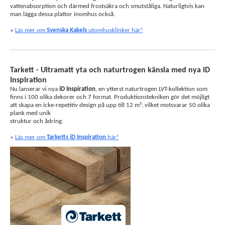
vattenabsorption och därmed frostsäkra och smutståliga. Naturligtvis kan
man lägga dessa plattor inomhus också.
»
Läs mer om
Svenska Kakels
utomhusklinker här!
Tarkett - Ultramatt yta och naturtrogen känsla med nya iD
Inspiration
Nu lanserar vi nya
iD Inspiration
, en ytterst naturtrogen LVT-kollektion som
finns i 100 olika dekorer och 7 format. Produktionstekniken gör det möjligt
att skapa en icke-repetitiv design på upp till 12 m², vilket motsvarar 50 olika
plank med unik
struktur och ådring.
»
Läs mer om
Tarketts iD Inspiration
här!