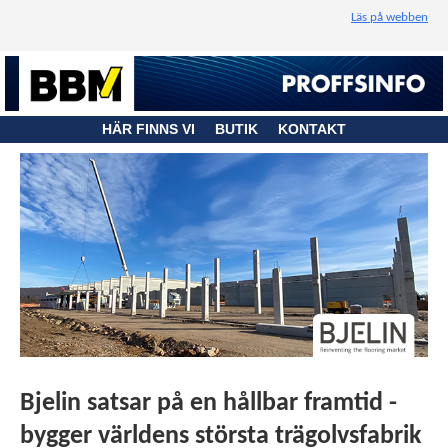
Läs på webben
HÄR FINNS VI
BUTIK
KONTAKT
Bjelin satsar på en hållbar framtid -
bygger världens största trägolvsfabrik