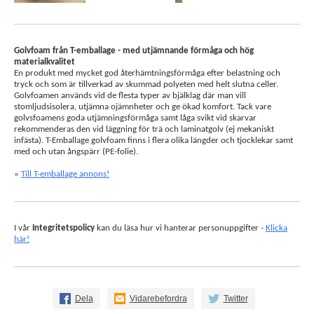
Golvfoam från T-emballage - med utjämnande förmåga och hög
materialkvalitet
En produkt med mycket god återhämtningsförmåga efter belastning och
tryck och som är tillverkad av skummad polyeten med helt slutna celler.
Golvfoamen används vid de flesta typer av bjälklag där man vill
stomljudsisolera, utjämna ojämnheter och ge ökad komfort. Tack vare
golvsfoamens goda utjämningsförmåga samt låga svikt vid skarvar
rekommenderas den vid läggning för trä och laminatgolv (ej mekaniskt
infästa). T-Emballage golvfoam finns i flera olika längder och tjocklekar samt
med och utan ångspärr (PE-folie).
»
Till T-emballage annons!
I vår
Integritetspolicy
kan du läsa hur vi hanterar personuppgifter -
Klicka
här!
Dela
Vidarebefordra
Twitter