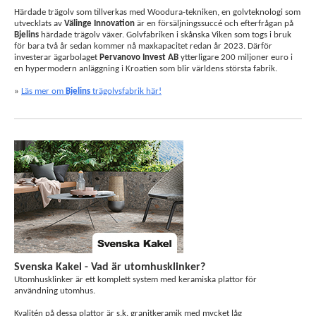
Härdade trägolv som tillverkas med Woodura-tekniken, en golvteknologi som
utvecklats av
Välinge Innovation
är en försäljningssuccé och efterfrågan på
Bjelins
härdade trägolv växer. Golvfabriken i skånska Viken som togs i bruk
för bara två år sedan kommer nå maxkapacitet redan år 2023. Därför
investerar ägarbolaget
Pervanovo Invest AB
ytterligare 200 miljoner euro i
en hypermodern anläggning i Kroatien som blir världens största fabrik.
»
Läs mer om
Bjelins
trägolvsfabrik här!
Svenska Kakel - Vad är utomhusklinker?
Utomhusklinker är ett komplett system med keramiska plattor för
användning utomhus.
Kvalitén på dessa plattor är s.k. granitkeramik med mycket låg