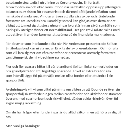
betydande steg tagits i utrullning av Corona-vaccin. En fortsatt
tillväxtoptimism och ökad konsumtion när samhällen öppnas upp ytterligare
balanseras av risken för resursbrist och därmed påföljande inflation samt
minskade stimulanser. Vi noterar även att alla våra aktie- och räntefonder
fortsätter att utvecklas bra. Samtidigt som vi kan glädjas över detta är det
viktigt att ta med sig att stora utmaningar kvarstår innan såväl samhälle som
näringsliv återigen finner ett normaltillstånd. Det gör att vi måste räkna med
att det även framöver kommer att svänga på de finansiella marknaderna.
För de av er som inte kunde delta när Pär Andersson presenterade Spiltan
Småbolagsfond kan ni via nedan länk ta del av presentationen. Och för alla
som vill lära sig mer om våra räntefonder presenterar ansvarig förvaltare,
Lars Lönnqvist, dem i videofilmerna nedan.
Fler och fler sparare hittar till vår blandfond
Spiltan Enkel
som erbjuder en
bra grundplatta för ett långsiktiga sparande. Enkel är extra bra för alla
som inte vill lägga tid på att välja mellan olika fonder eller att ändra i sin
sparportfölj.
Avslutningsvis vill vi som alltid påminna om vikten av att löpande se över sin
sparportfölj så att fördelningen mellan räntefonder och aktiefonder stämmer
överens med sparhorisont och riskvillighet, då den valda risknivån över tid
avgör möjlig avkastning.
Om du har frågor eller funderingar är du alltid välkommen att höra av dig till
oss.
Med vänliga häsningar