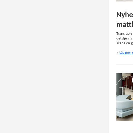
Nyhet
matt
Transition
detaljerna
skapa en g
»
Läs mer