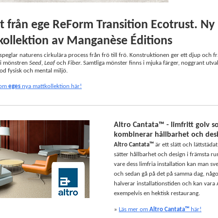
 från ege ReForm Transition Ecotrust. Ny
kollektion av Manganèse Éditions
 speglar naturens cirkulära process från frö till frö. Konstruktionen ger ett djup och 
 i mönstren
Seed
,
Leaf
och
Fiber
. Samtliga mönster finns i mjuka färger, noggrant utval
od fysisk och mental miljö.
 om
eges
nya mattkollektion här!
Altro Cantata™ - limfritt golv 
kombinerar hållbarhet och des
Altro Cantata™
är ett slätt och lättstäda
sätter hållbarhet och design i främsta r
vare dess limfria installation kan man sv
och sedan gå på det på samma dag, någ
halverar installationstiden och kan vara 
exempelvis en hektisk restaurang.
»
Läs mer om
Altro Cantata
™
här!