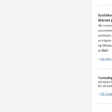
Synteko 
återses
Vår nuvara
varumärke
sortiment 
av trägolv
sig tillbak
än
Duri
.
»
Läs mer
T-emballag
Att täcka h
för att tä
»
Till T-e