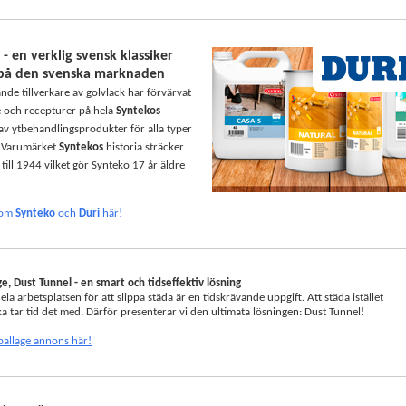
- en verklig svensk klassiker
 på den svenska marknaden
nde tillverkare av golvlack har förvärvat
 och recepturer på hela
Syntekos
av ytbehandlingsprodukter för alla typer
. Varumärket
Syntekos
historia sträcker
a till 1944 vilket gör Synteko 17 år äldre
 om
Synteko
och
Duri
här!
e, Dust Tunnel - en smart och tidseffektiv lösning
ela arbetsplatsen för att slippa städa är en tidskrävande uppgift. Att städa istället
cka tar tid det med. Därför presenterar vi den ultimata lösningen: Dust Tunnel!
mballage annons här!