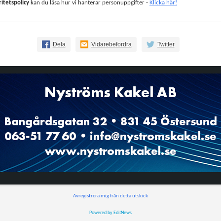
ritetspolicy
kan du läsa hur vi hanterar personuppgifter -
Klicka här!
Dela
Vidarebefordra
Twitter
Avregistrera mig från detta utskick
Powered by EditNews