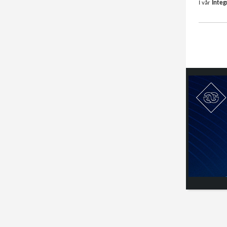
I vår
Integ