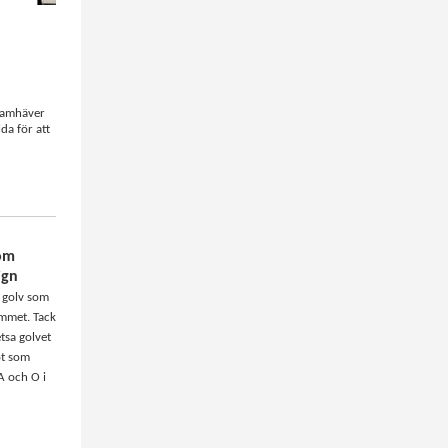
framhäver
da för att
som
ign
t golv som
ummet. Tack
etsa golvet
ot som
A och O i