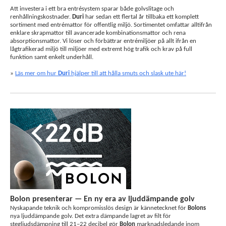
Att investera i ett bra entrésystem sparar både golvslitage och
renhållningskostnader.
Duri
har sedan ett flertal år tillbaka ett komplett
sortiment med entrémattor för offentlig miljö. Sortimentet omfattar alltifrån
enklare skrapmattor till avancerade kombinationsmattor och rena
absorptionsmattor. Vi löser och förbättrar entrémiljöer på allt ifrån en
lågtrafikerad miljö till miljöer med extremt hög trafik och krav på full
funktion samt enkelt underhåll.
»
Läs mer om hur
Duri
hjälper till att hålla smuts och slask ute här!
Bolon presenterar — En ny era av ljuddämpande golv
Nyskapande teknik och kompromisslös design är kännetecknet för
Bolons
nya ljuddämpande golv. Det extra dämpande lagret av filt för
stegljudsdämpning till 21–22 decibel gör
Bolon
marknadsledande inom