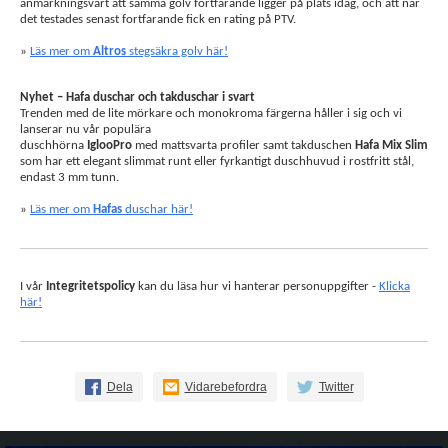
anmärkningsvärt att samma golv fortfarande ligger på plats idag, och att när
det testades senast fortfarande fick en rating på PTV.
»
Läs mer om
Altros
stegsäkra golv här!
Nyhet – Hafa duschar och takduschar i svart
Trenden med de lite mörkare och monokroma färgerna håller i sig och vi
lanserar nu vår populära
duschhörna
IglooPro
med mattsvarta profiler samt takduschen
Hafa Mix Slim
som har ett elegant slimmat runt eller fyrkantigt duschhuvud i rostfritt stål,
endast 3 mm tunn.
»
Läs mer om
Hafas
duschar här!
I vår
Integritetspolicy
kan du läsa hur vi hanterar personuppgifter -
Klicka
här!
Dela
Vidarebefordra
Twitter