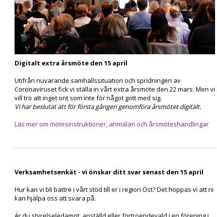
Digitalt extra årsmöte den 15 april
Utifrån nuvarande samhällssituation och spridningen av
Coronaviruset fick vi ställa in vårt extra årsmöte den 22 mars. Men vi
vill tro att inget ont som inte för något gott med sig.
Vi har beslutat att för första gången genomföra årsmötet digitalt.
Läs mer om mötesinstruktioner, anmälan och årsmöteshandlingar
Verksamhetsenkät - vi önskar ditt svar senast den 15 april
Hur kan vi bli bättre i vårt stöd till er i region Öst? Det hoppas vi att ni
kan hjälpa oss att svara på.
Är du styrelseledamot, anställd eller förtroendevald i en förening i