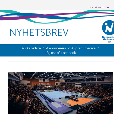
Läs på webben
Skicka vidare
/
Prenumerera
/
Avprenumerera
/
Följ oss på Facebook