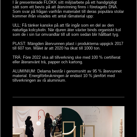
I år presenterade FLOKK sitt miljöarbete på ett handgripligt
sätt som ett bevis på att återvinning finns i företagets DNA.
Som svar på frågan varifrån materialet till deras populära stolar
kommer ifrån visades ett antal råmaterial upp:
ULL: Få tänker kanske på att får ingår som en del av den
naturliga kolcykeln. När djuren äter växter binds organiskt kol
som de i sin tur omvandlar till ull som sedan blir hållbart tyg.
PLAST: Mängden återvunnen plast i produkterna uppgick 2017
till 607 ton. Målet är att 2020 ha ökat till 1000 ton.
TRÄ: Före 2022 ska all tillverkning ske med 100 % certifierat
eller återanvänt trä, papper och kartong.
ALUMINIUM: Delarna består i genomsnitt av 95 % återvunnet
material. Energiförbrukningen är endast 10 % jämfört med
tillverkningen av rå aluminium.