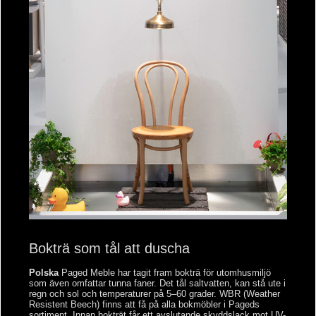
Bokträ som tål att duscha
Polska
Paged Meble har tagit fram bokträ för utomhusmiljö
som även omfattar tunna faner. Det tål saltvatten, kan stå ute i
regn och sol och temperaturer på 5–60 grader. WBR (
Weather
Resistent Beech) finns att få på alla bokmöbler i Pageds
sortiment. Innan bokträt får ett avslutande skyddslack mot UV-