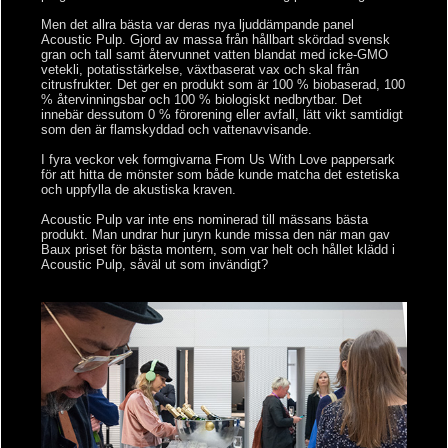
Men det allra bästa var deras nya ljuddämpande panel
Acoustic Pulp. Gjord av massa från hållbart skördad svensk
gran och tall samt återvunnet vatten blandat med icke-GMO
vetekli, potatisstärkelse, växtbaserat vax och skal från
citrusfrukter. Det ger en produkt som är 100 % biobaserad, 100
% återvinningsbar och 100 % biologiskt nedbrytbar. Det
innebär dessutom 0 % förorening eller avfall, lätt vikt samtidigt
som den är flamskyddad och vattenavvisande.
I fyra veckor vek formgivarna From Us With Love pappersark
för att hitta de mönster som både kunde matcha det estetiska
och uppfylla de akustiska kraven.
Acoustic Pulp var inte ens nominerad till mässans bästa
produkt. Man undrar hur juryn kunde missa den när man gav
Baux priset för bästa montern, som var helt och hållet klädd i
Acoustic Pulp, såväl ut som invändigt?