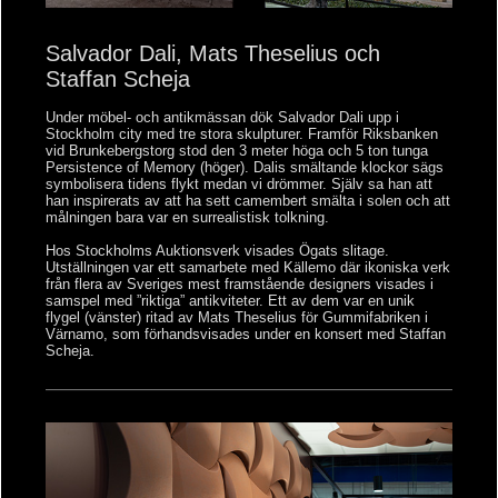
Salvador Dali, Mats Theselius och
Staffan Scheja
Under möbel- och antikmässan dök Salvador Dali upp i
Stockholm city med tre stora skulpturer. Framför Riksbanken
vid Brunkebergstorg stod den 3 meter höga och 5 ton tunga
Persistence of Memory (höger). Dalis smältande klockor sägs
symbolisera tidens flykt medan vi drömmer. Själv sa han att
han inspirerats av att ha sett camembert smälta i solen och att
målningen bara var en surrealistisk tolkning.
Hos Stockholms Auktionsverk visades Ögats slitage.
Utställningen var ett samarbete med Källemo där ikoniska verk
från flera av Sveriges mest framstående designers visades i
samspel med ”riktiga” antikviteter. Ett av dem var en unik
flygel (vänster) ritad av Mats Theselius för Gummifabriken i
Värnamo, som förhandsvisades under en konsert med Staffan
Scheja.