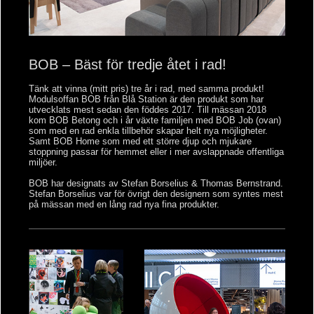
BOB – Bäst för tredje åtet i rad!
Tänk att vinna (mitt pris) tre år i rad, med samma produkt!
Modulsoffan BOB från Blå Station är den produkt som har
utvecklats mest sedan den föddes 2017. Till mässan 2018
kom BOB Betong och i år växte familjen med BOB Job (ovan)
som med en rad enkla tillbehör skapar helt nya möjligheter.
Samt BOB Home som med ett större djup och mjukare
stoppning passar för hemmet eller i mer avslappnade offentliga
miljöer.
BOB har designats av Stefan Borselius & Thomas Bernstrand.
Stefan Borselius var för övrigt den designern som syntes mest
på mässan med en lång rad nya fina produkter.