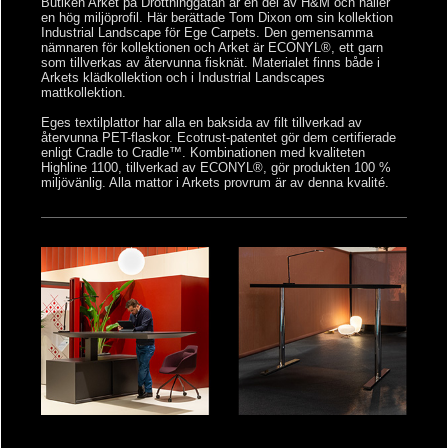
Butiken Arket på Drottninggatan är en del av H&M och håller
en hög miljöprofil. Här berättade Tom Dixon om sin kollektion
Industrial Landscape för Ege Carpets. Den gemensamma
nämnaren för kollektionen och Arket är ECONYL®, ett garn
som tillverkas av återvunna fisknät. Materialet finns både i
Arkets klädkollektion och i Industrial Landscapes
mattkollektion.
Eges textilplattor har alla en baksida av filt tillverkad av
återvunna PET-flaskor. Ecotrust-patentet gör dem certifierade
enligt Cradle to Cradle™. Kombinationen med kvaliteten
Highline 1100, tillverkad av ECONYL®, gör produkten 100 %
miljövänlig. Alla mattor i Arkets provrum är av denna kvalité.