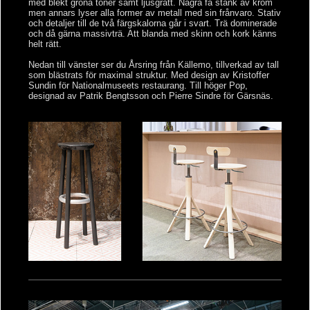
med blekt gröna toner samt ljusgrått. Några få stänk av krom
men annars lyser alla former av metall med sin frånvaro. Stativ
och detaljer till de två färgskalorna går i svart. Trä dominerade
och då gärna
massivträ
. Att blanda med skinn och kork känns
helt rätt.
Nedan till vänster ser du Årsring från Källemo, tillverkad av tall
som blästrats för maximal struktur. Med design av Kristoffer
Sundin för Nationalmuseets restaurang. Till höger Pop,
designad av Patrik Bengtsson och Pierre Sindre för Gärsnäs.