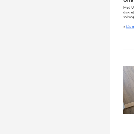
Una 
Med Un
diskre
solmog
»
Läs 