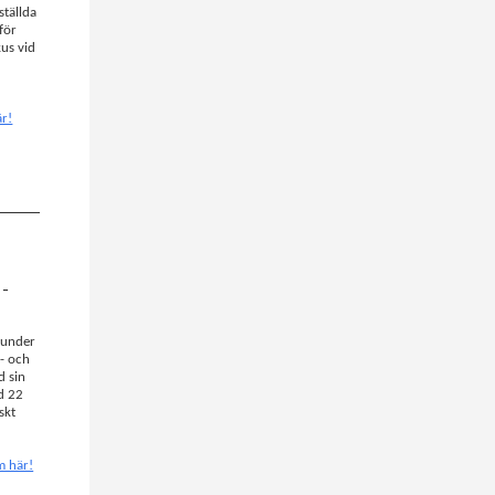
ställda
för
kus vid
är!
 –
n under
- och
d sin
d 22
skt
m här!