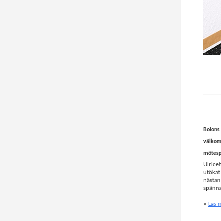
Bolons 
välkomm
mötespl
Ulrice
utökat
nästan
spänna
»
Läs 