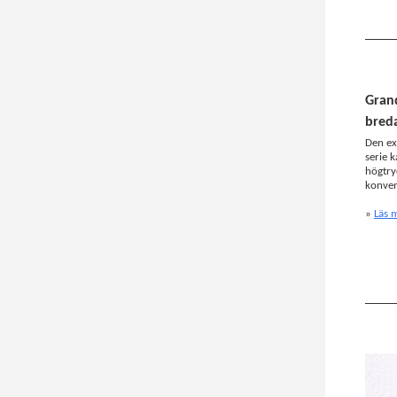
Grand
breda
Den ex
serie k
högtry
konven
»
Läs 