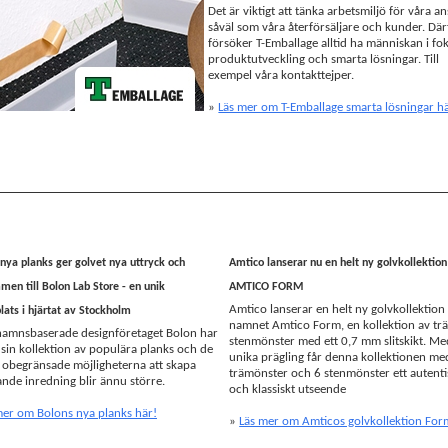
Det är viktigt att tänka arbetsmiljö för våra an
såväl som våra återförsäljare och kunder. Där
försöker T-Emballage alltid ha människan i fo
produktutveckling och smarta lösningar. Till
exempel våra kontakttejper.
»
Läs mer om T-Emballage smarta lösningar h
nya planks ger golvet nya uttryck och
Amtico lanserar nu en helt ny golvkollektion
en till Bolon Lab Store - en unik
AMTICO FORM
Amtico lanserar en helt ny golvkollektio
ats i hjärtat av Stockholm
namnet Amtico Form, en kollektion av trä
hamnsbaserade designföretaget Bolon har
stenmönster med ett 0,7 mm slitskikt. Me
 sin kollektion av populära planks och de
unika prägling får denna kollektionen me
 obegränsade möjligheterna att skapa
trämönster och 6 stenmönster ett autenti
nde inredning blir ännu större.
och klassiskt utseende
mer om Bolons nya planks här!
»
Läs mer om Amticos golvkollektion For