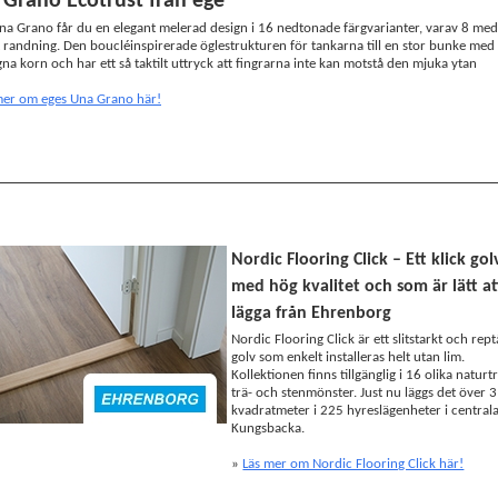
Grano Ecotrust från ege
a Grano får du en elegant melerad design i 16 nedtonade färgvarianter, varav 8 med
t randning. Den boucléinspirerade öglestrukturen för tankarna till en stor bunke med
na korn och har ett så taktilt uttryck att fingrarna inte kan motstå den mjuka ytan
mer om eges Una Grano här!
Nordic Flooring Click – Ett klick gol
med hög kvalitet och som är lätt at
lägga från Ehrenborg
Nordic Flooring Click är ett slitstarkt och rept
golv som enkelt installeras helt utan lim.
Kollektionen finns tillgänglig i 16 olika natur
trä- och stenmönster. Just nu läggs det över 
kvadratmeter i 225 hyreslägenheter i central
Kungsbacka.
»
Läs mer om Nordic Flooring Click här!