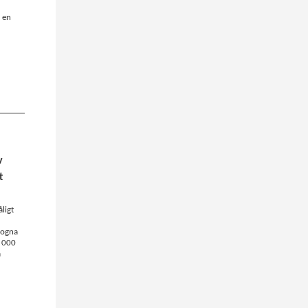
 en
v
t
åligt
trogna
3 000
a