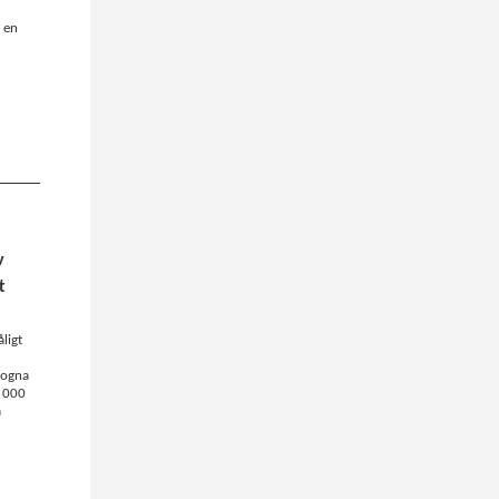
 en
v
t
åligt
trogna
3 000
a