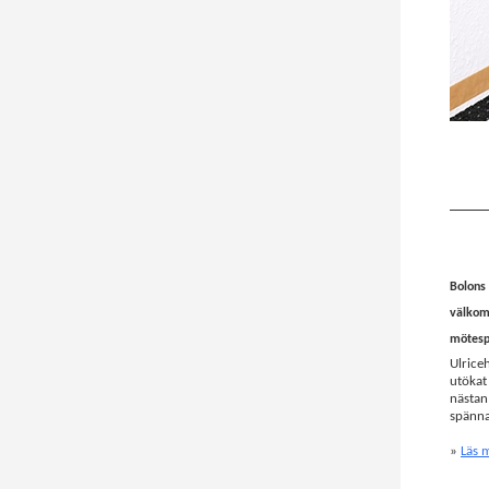
Bolons 
välkomm
mötespl
Ulrice
utökat
nästan
spänna
»
Läs 