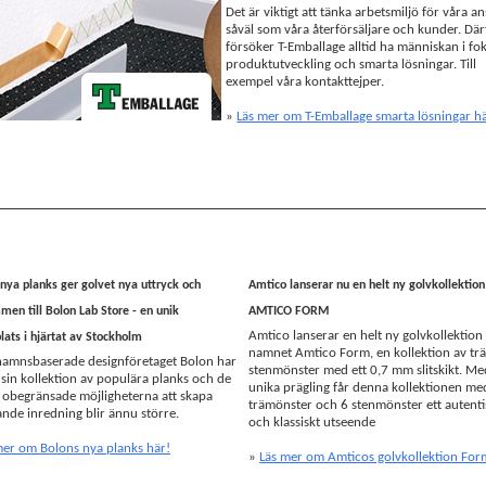
Det är viktigt att tänka arbetsmiljö för våra an
såväl som våra återförsäljare och kunder. Där
försöker T-Emballage alltid ha människan i fo
produktutveckling och smarta lösningar. Till
exempel våra kontakttejper.
»
Läs mer om T-Emballage smarta lösningar h
nya planks ger golvet nya uttryck och
Amtico lanserar nu en helt ny golvkollektion
en till Bolon Lab Store - en unik
AMTICO FORM
Amtico lanserar en helt ny golvkollektio
ats i hjärtat av Stockholm
namnet Amtico Form, en kollektion av trä
hamnsbaserade designföretaget Bolon har
stenmönster med ett 0,7 mm slitskikt. Me
 sin kollektion av populära planks och de
unika prägling får denna kollektionen me
 obegränsade möjligheterna att skapa
trämönster och 6 stenmönster ett autenti
nde inredning blir ännu större.
och klassiskt utseende
mer om Bolons nya planks här!
»
Läs mer om Amticos golvkollektion For