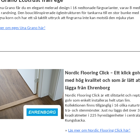
Grano Ecotrust från ege
a Grano får du en elegant melerad design i 16 nedtonade färgvarianter, varav 8 med
t randning. Den boucléinspirerade öglestrukturen för tankarna till en stor bunke med
na korn och har ett så taktilt uttryck att fingrarna inte kan motstå den mjuka ytan
mer om eges Una Grano här!
Nordic Flooring Click – Ett klick gol
med hög kvalitet och som är lätt at
lägga från Ehrenborg
Nordic Flooring Click är ett slitstarkt och rept
golv som enkelt installeras helt utan lim.
Kollektionen finns tillgänglig i 16 olika natur
trä- och stenmönster. Just nu läggs det över 
kvadratmeter i 225 hyreslägenheter i central
Kungsbacka.
»
Läs mer om Nordic Flooring Click här!