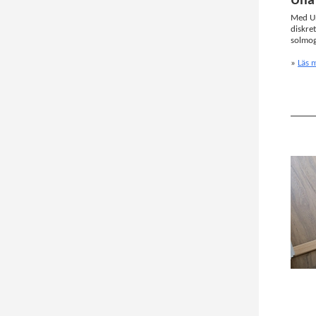
Una 
Med Un
diskre
solmog
»
Läs 