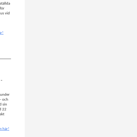
ställda
för
kus vid
är!
 –
n under
- och
d sin
d 22
skt
m här!