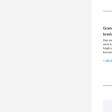
Grand
breda
Den ex
serie k
högtry
konven
»
Läs 