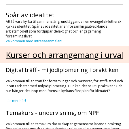
Spår av idealitet
Att få vara kyrka tillsammans är grundläggande i en evangelisk-luthersk
kyrkas identitet. Spår av idealitet är en församlingsutvecklande
arbetsmodell som fördjupar delaktighet och engagemang i
församlingslivet.
Välkommen med intresseanmälan!
Kurser och arrangemang i urval
Digital träff - miljödiplomering i praktiken
Välkommen till en träff för församlingar och pastorat, för att få stöd och
input i arbetet med miljödiplomering. Hur kan det se ut i praktiken? Och
hur hänger det ihop med Svenska kyrkans färdplan för klimatet?
Läs mer här!
Temakurs - undervisning, om NPF
Välkommen till en temakurs där vi skapar gemensamt lärande omkring
församlingens uppdrag att undervisa i relation till personer som lever