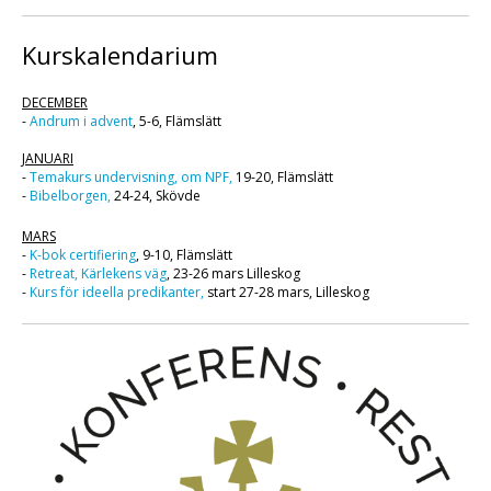
Kurskalendarium
DECEMBER
-
Andrum i advent
, 5-6, Flämslätt
JANUARI
-
Temakurs undervisning, om NPF,
19-20, Flämslätt
-
Bibelborgen,
24-24, Skövde
MARS
-
K-bok certifiering
, 9-10, Flämslätt
-
Retreat, Kärlekens väg
, 23-26 mars Lilleskog
-
Kurs för ideella predikanter,
start 27-28 mars, Lilleskog