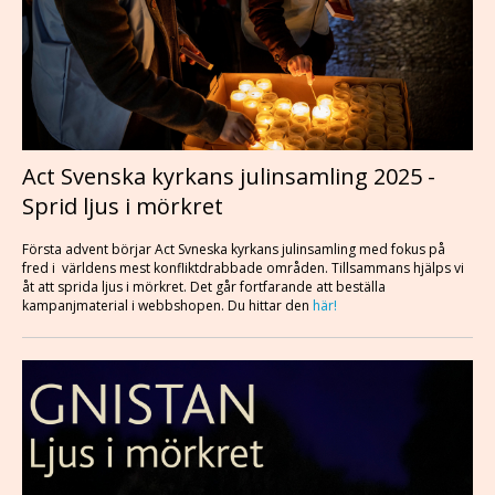
Act Svenska kyrkans julinsamling 2025 -
Sprid ljus i mörkret
Första advent börjar Act Svneska kyrkans julinsamling med fokus på
fred i världens mest konfliktdrabbade områden. Tillsammans hjälps vi
åt att sprida ljus i mörkret. Det går fortfarande att beställa
kampanjmaterial i webbshopen. Du hittar den
här!