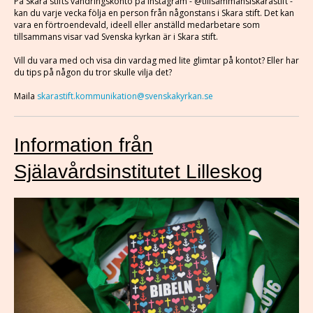
På Skara stifts vandringskonto på Instagram - @tillsammansiskarastift -
kan du varje vecka följa en person från någonstans i Skara stift. Det kan
vara en förtroendevald, ideell eller anställd medarbetare som
tillsammans visar vad Svenska kyrkan är i Skara stift.
Vill du vara med och visa din vardag med lite glimtar på kontot? Eller har
du tips på någon du tror skulle vilja det?
Maila
skarastift.kommunikation@svenskakyrkan.se
Information från
Själavårdsinstitutet Lilleskog