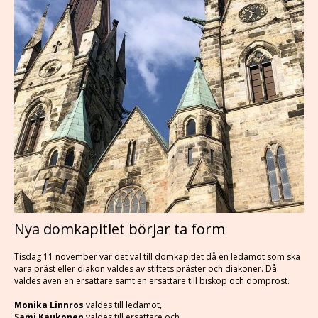
Nya domkapitlet börjar ta form
Tisdag 11 november var det val till domkapitlet då en ledamot som ska
vara präst eller diakon valdes av stiftets präster och diakoner. Då
valdes även en ersättare samt en ersättare till biskop och domprost.
Monika Linnros
valdes till ledamot,
Sami Kaukonen
valdes till ersättare och