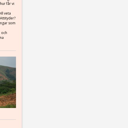
hur får vi
ll veta
Attityder?
ningar som
n och
ina