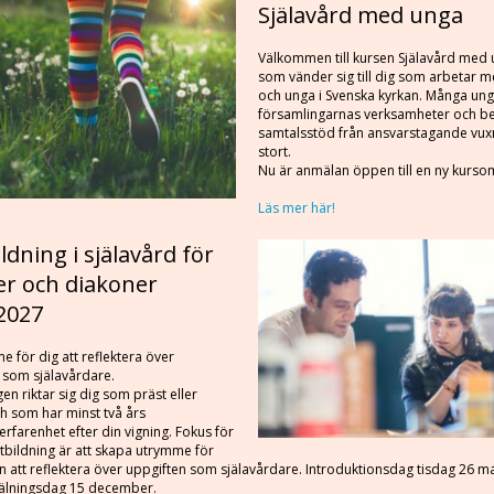
Själavård med unga
Välkommen till kursen Själavård med
som vänder sig till dig som arbetar 
och unga i Svenska kyrkan. Många unga
församlingarnas verksamheter och b
samtalsstöd från ansvarstagande vux
stort.
Nu är anmälan öppen till en ny kurs
Läs mer här!
ldning i själavård för
er och diakoner
2027
e för dig att reflektera över
 som själavårdare.
en riktar sig dig som präst eller
h som har minst två års
erfarenhet efter din vigning. Fokus för
tbildning är att skapa utrymme för
n att reflektera över uppgiften som själavårdare. Introduktionsdag tisdag 26 ma
mälningsdag 15 december.