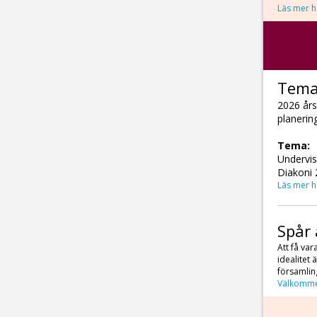
Läs mer h
Tema
2026 års
planerin
Tema:
Undervis
Diakoni 
Läs mer h
Spår 
Att få var
idealitet
församling
Välkomme