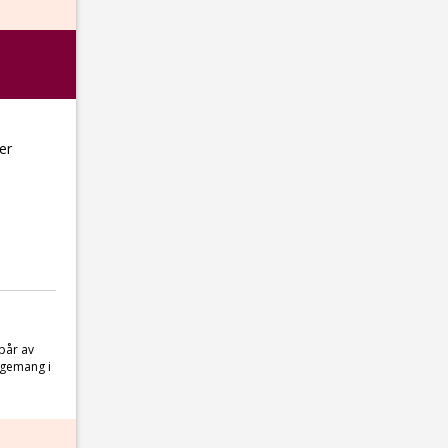
er
Spår av
agemang i