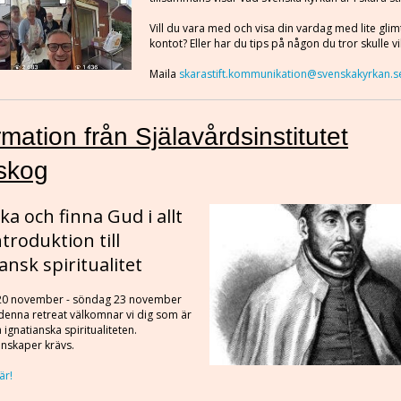
Vill du vara med och visa din vardag med lite glim
kontot? Eller har du tips på någon du tror skulle vi
Maila
skarastift.kommunikation@svenskakyrkan.s
rmation från Själavårdsinstitutet
eskog
ka och finna Gud i allt
ntroduktion till
ansk spiritualitet
20 november - söndag 23 november
l denna retreat välkomnar vi dig som är
 ignatianska spiritualiteten.
unskaper krävs.
är!