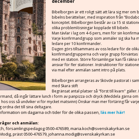
december
Bibelborgen är ett roligt sätt att lära sig mer om 
bibelns berättelser, med inspiration från ”Bodab
konceptet. Bibelborgen består av ca 15 st statio
olika problemlösningar kopplade till bibeln.
Man tävlar i lag om 4-6 pers, men för sin konfir
Varje konfirmandgrupp som anmäler sig ska ha m
ledare per 10 konfirmander.
Dagen görs tillsammans av oss ledare för de olik
konfirmandgrupperna och varje grupp förväntas hj
med en station. Större församlingar kan få räkna 
ansvar för fler stationer. Instruktioner för station
via mail efter anmälan samt intro på plats.
Bibelborgen arrangeras av Skövde pastorat i sa
med Skara stift
Begränsat antal platser så "först till kvarn" gäller
irmand, då ingår lättare lunch i form av panpizza och dryck (Meddela gärna om 
a hos oss så undviker vi för mycket matsvinn) Önskar man mer förtäring får varj
 ordna det till sina deltagare.
information om dagarna och tider för de olika passen,
läs mer här!
frågor och anmälan:
ch, församlingspedagog 0500-476589, maria.koch@svenskakyrkan.se
Modig, präst 0500-476579, johanna.modig@svenskakyrkan.se