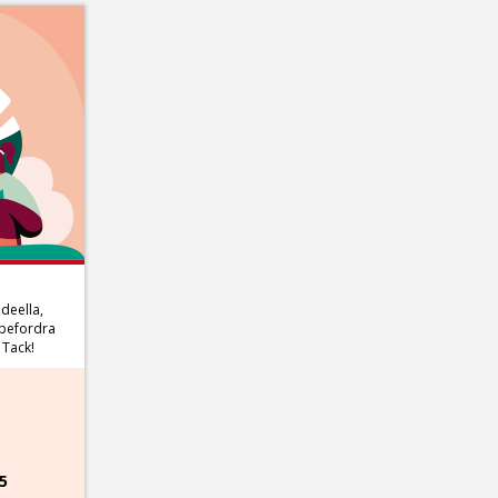
ideella,
ebefordra
! Tack!
5