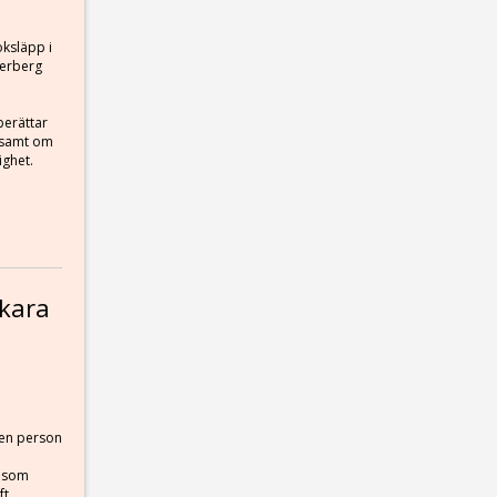
ksläpp i
erberg
berättar
 samt om
ighet.
kara
 en person
e som
ft.