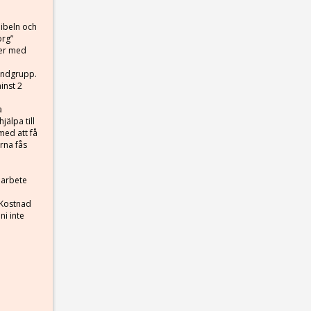
bibeln och
org”
ner med
mandgrupp.
inst 2
a
älpa till
med att få
erna fås
marbete
. Kostnad
ni inte
e