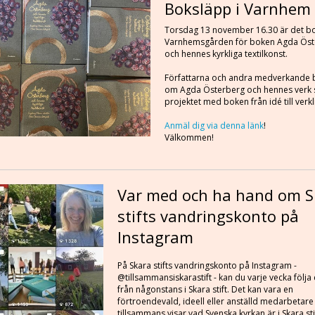
Boksläpp i Varnhem
Torsdag 13 november 16.30 är det bo
Varnhemsgården för boken Agda Öst
och hennes kyrkliga textilkonst.
Författarna och andra medverkande 
om Agda Österberg och hennes verk
projektet med boken från idé till verkl
Anmäl dig via denna länk
!
Välkommen!
Var med och ha hand om S
stifts vandringskonto på
Instagram
På Skara stifts vandringskonto på Instagram -
@tillsammansiskarastift - kan du varje vecka följa
från någonstans i Skara stift. Det kan vara en
förtroendevald, ideell eller anställd medarbetar
tillsammans visar vad Svenska kyrkan är i Skara sti