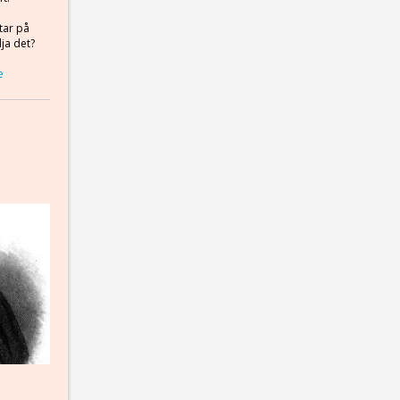
tar på
lja det?
e