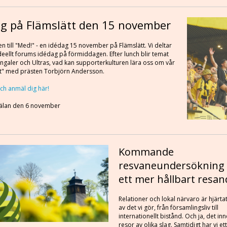
ag på Flämslätt den 15 november
 till "Med!" - en idédag 15 november på Flämslätt. Vi deltar
 Ideellt forums idédag på förmiddagen. Efter lunch blir temat
ngaler och Ultras, vad kan supporterkulturen lära oss om vår
t" med prästen Torbjörn Andersson.
ch anmäl dig här!
mälan den 6 november
Kommande
resvaneundersökning 
ett mer hållbart resan
Relationer och lokal närvaro är hjärta
av det vi gör, från församlingsliv till
internationellt bistånd. Och ja, det in
resor av olika slag. Samtidigt har vi ett