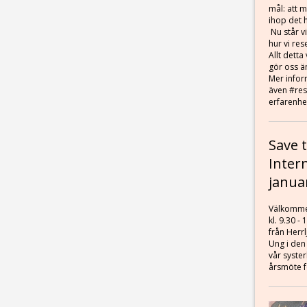
mål: att m
ihop det 
Nu står vi
hur vi res
Allt dett
gör oss ä
Mer infor
även #res
erfarenhe
Save t
Inter
janua
Välkommen
kl. 9.30 
från Herr
Ung i den
vår syster
årsmöte fö