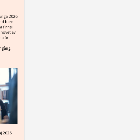
 unga 2026
med barn
 finns i
ehovet av
na är
omgång.
j 2026.