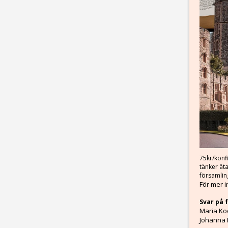
75kr/konf
tänker ät
församling
För mer 
Svar på 
Maria Ko
Johanna 