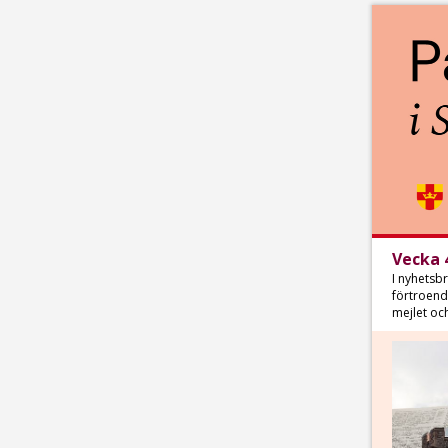
Vecka 4
I nyhetsbr
förtroend
mejlet oc