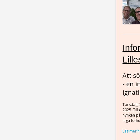
Info
Lill
Att sö
- en i
ignati
Torsdag 
2025. Til
nyfiken på
Inga förk
Läs mer h