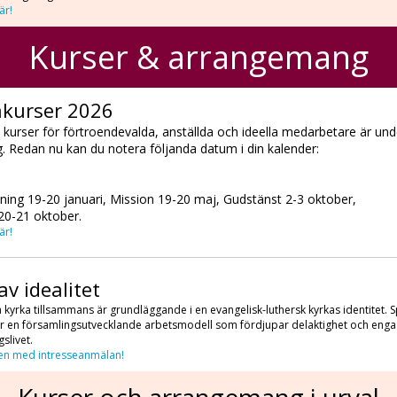
är!
Kurser & arrangemang
kurser 2026
 kurser för förtroendevalda, anställda och ideella medarbetare är und
g. Redan nu kan du notera följanda datum i din kalender:
ning 19-20 januari, Mission 19-20 maj, Gudstänst 2-3 oktober,
20-21 oktober.
är!
av idealitet
a kyrka tillsammans är grundläggande i en evangelisk-luthersk kyrkas identitet. 
 är en församlingsutvecklande arbetsmodell som fördjupar delaktighet och eng
slivet.
n med intresseanmälan!