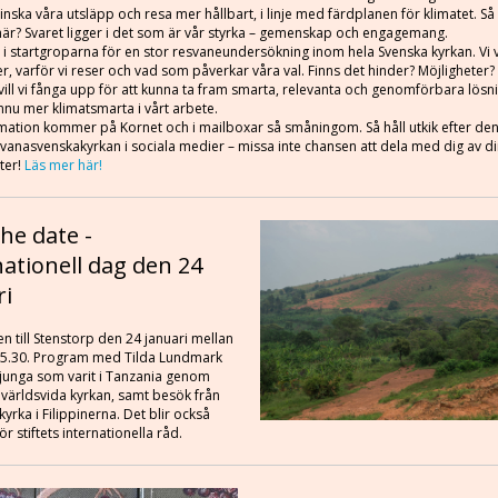
inska våra utsläpp och resa mer hållbart, i linje med färdplanen för klimatet. Så 
här? Svaret ligger i det som är vår styrka – gemenskap och engagemang.
 i startgroparna för en stor resvaneundersökning inom hela Svenska kyrkan. Vi vi
er, varför vi reser och vad som påverkar våra val. Finns det hinder? Möjligheter? 
a vill vi fånga upp för att kunna ta fram smarta, relevanta och genomförbara lös
nnu mer klimatsmarta i vårt arbete.
mation kommer på Kornet och i mailboxar så småningom. Så håll utkik efter de
vanasvenskakyrkan i sociala medier – missa inte chansen att dela med dig av d
ter!
Läs mer här!
he date -
nationell dag den 24
ri
 till Stenstorp den 24 januari mellan
- 15.30. Program med Tilda Lundmark
ljunga som varit i Tanzania genom
 världsvida kyrkan, samt besök från
kyrka i Filippinerna. Det blir också
r stiftets internationella råd.