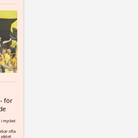
- för
de
t i mycket
nebär ofta
 viktigt