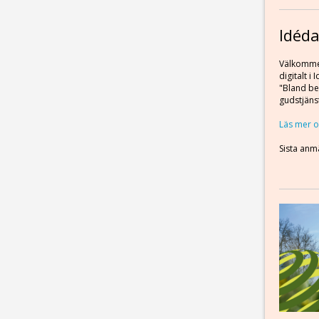
Idéd
Välkommen
digitalt i
"Bland be
gudstjäns
Läs mer o
Sista an