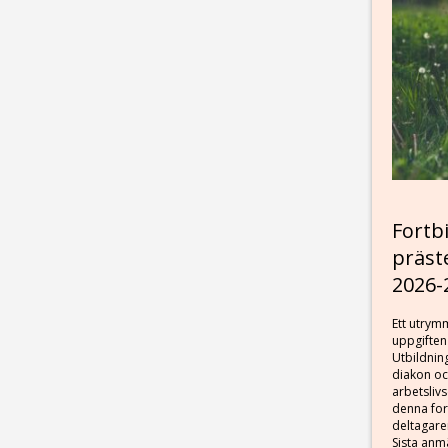
Fortbi
präst
2026-
Ett utrymm
uppgiften
Utbildning
diakon oc
arbetslivs
denna for
deltagare
Sista an