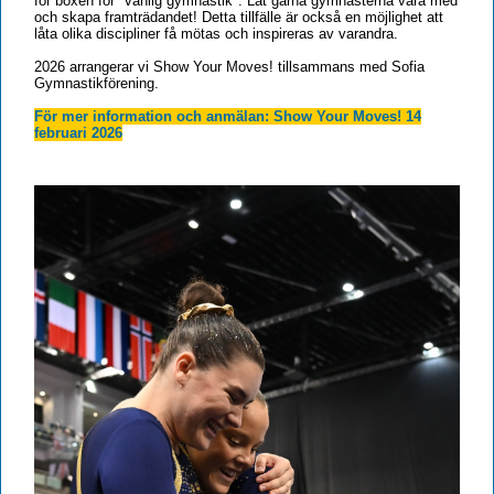
för boxen för "vanlig gymnastik". Låt gärna gymnasterna vara med
och skapa framträdandet! Detta tillfälle är också en möjlighet att
låta olika discipliner få mötas och inspireras av varandra.
2026 arrangerar vi Show Your Moves! tillsammans med Sofia
Gymnastikförening.
För mer information och anmälan:
Show Your Moves! 14
februari 2026