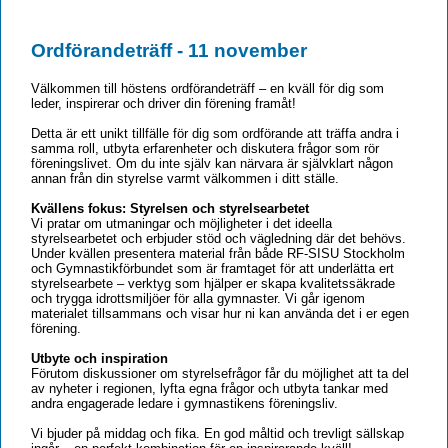
Ordförandeträff - 11 november
Välkommen till höstens ordförandeträff – en kväll för dig som
leder, inspirerar och driver din förening framåt!
Detta är ett unikt tillfälle för dig som ordförande att träffa andra i
samma roll, utbyta erfarenheter och diskutera frågor som rör
föreningslivet. Om du inte själv kan närvara är självklart någon
annan från din styrelse varmt välkommen i ditt ställe.
Kvällens fokus: Styrelsen och styrelsearbetet
Vi pratar om utmaningar och möjligheter i det ideella
styrelsearbetet och erbjuder stöd och vägledning där det behövs.
Under kvällen presentera material från både RF-SISU Stockholm
och Gymnastikförbundet som är framtaget för att underlätta ert
styrelsearbete – verktyg som hjälper er skapa kvalitetssäkrade
och trygga idrottsmiljöer för alla gymnaster. Vi går igenom
materialet tillsammans och visar hur ni kan använda det i er egen
förening.
Utbyte och inspiration
Förutom diskussioner om styrelsefrågor får du möjlighet att ta del
av nyheter i regionen, lyfta egna frågor och utbyta tankar med
andra engagerade ledare i gymnastikens föreningsliv.
Vi bjuder på middag och fika. En god måltid och trevligt sällskap