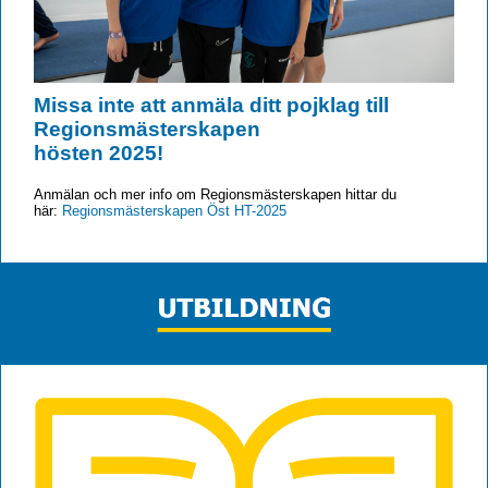
Missa inte att anmäla ditt pojklag till
Regionsmästerskapen
hösten 2025!
Anmälan och mer info om Regionsmästerskapen hittar du
här:
Regionsmästerskapen Öst HT-2025