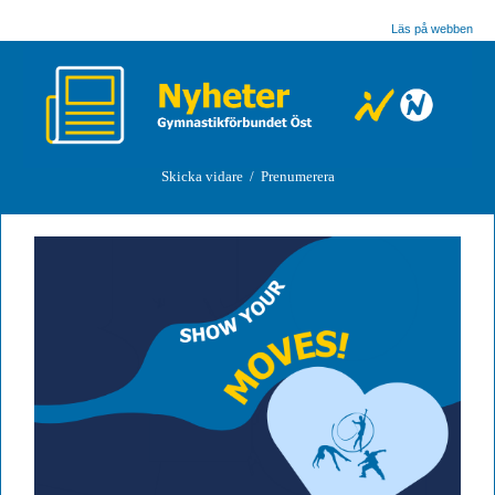
Läs på webben
Skicka vidare
/
Prenumerera