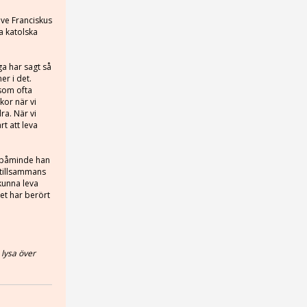
åve Franciskus
a katolska
ga har sagt så
r i det.
som ofta
kor när vi
ra. När vi
t att leva
t påminde han
 tillsammans
 kunna leva
Det har berört
 lysa över