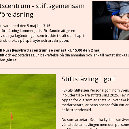
ttscentrum - stiftsgemensam
 föreläsning
t vara med den 5 maj kl. 13-15.
öreläsning kommer jurist Siri Sandin att ge en
 de nya lagändringar som trädde i kraft den 1 april
rskilt fokus på spårbyte och preskription.
ill kurs@asylrattscentrum.se senast kl. 15.00 den 2 maj.
ift och e-postadress. En bekräftelse på din anmälan och länk till mötet skickas 
en gått ut.
Stiftstävling i golf
PERGIS, Stiftelsen Personalgolf inom Sven
inbjuder till Skara stiftstävling 2025. Tävl
öppen för dig som är anställd i Svenska k
medarbetare, är pensionerad från ditt ar
är förtroendevald.
Du som arbetar i Svenska kyrkan kan äve
vän att delta i tävlingen men den persone