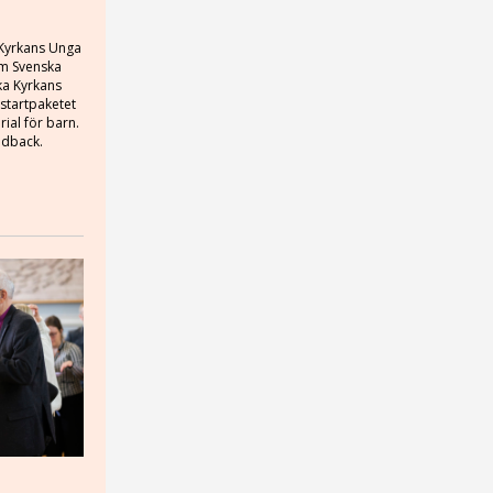
a Kyrkans Unga
 om Svenska
ka Kyrkans
 startpaketet
ial för barn.
eedback.