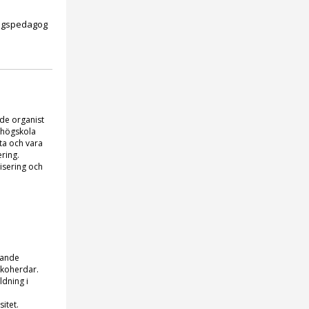
ingspedagog
de organist
khögskola
ta och vara
ering.
nisering och
ivande
rkoherdar.
ldning i
sitet.