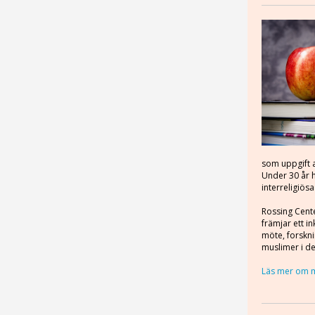
som uppgift at
Under 30 år h
interreligiösa
Rossing Cente
främjar ett i
möte, forskni
muslimer i de
Läs mer om m