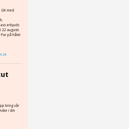
ga GK med
h.
klass erbjuds
K 22 augusti.
= Par på hålet
n.se
tut
upp kring vår
nske i din