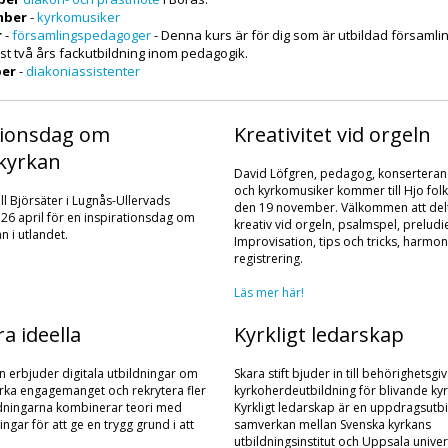
mber
-
kyrkomusiker
r
-
församlingspedagoger
- Denna kurs är för dig som är utbildad församl
nst två års fackutbildning inom pedagogik.
ber
-
diakoniassistenter
tionsdag om
Kreativitet vid orgeln
skyrkan
David Löfgren, pedagog, konserteran
och kyrkomusiker kommer till Hjo fol
l Björsäter i Lugnås-Ullervads
den 19 november. Välkommen att del
26 april för en inspirationsdag om
kreativ vid orgeln, psalmspel, preludi
n i utlandet.
Improvisation, tips och tricks, harmo
registrering.
Läs mer här!
ra ideella
Kyrkligt ledarskap
 erbjuder digitala utbildningar om
Skara stift bjuder in till behörighetsg
ärka engagemanget och rekrytera fler
kyrkoherdeutbildning för blivande ky
ildningarna kombinerar teori med
Kyrkligt ledarskap är en uppdragsutbi
ngar för att ge en trygg grund i att
samverkan mellan Svenska kyrkans
utbildningsinstitut och Uppsala univer