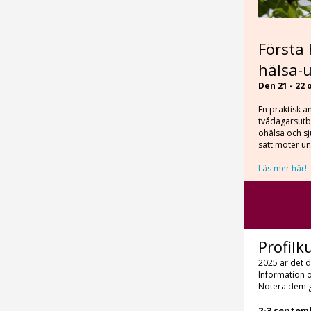
Första 
hälsa-
Den 21 - 22
En praktisk 
tvådagarsutb
ohälsa och sj
sätt möter u
Läs mer här!
Profilk
2025 är det d
Information o
Notera dem 
2-3 septem