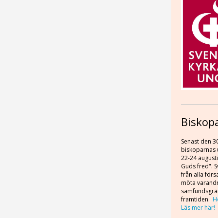
Biskop
Senast den 30 
biskoparnas
22-24 august
Guds fred". S
från alla förs
möta varandra
samfundsgrän
framtiden.
H
Läs mer här!