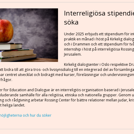
Interreligiösa stipendi
söka
Under 2025 erbjuds ett stipendium för int
praktik en månad i höst på Kirkelig dialog
och i Drammen och ett stipendium för t
internship i höst på interreligiösa Rossing
Jerusalem.
Kirkelig dialogsenter i Oslo respektive 
t bidra till att göra tros- och livssynsdialog till en integrerad del av församling
ar centret utvecklat och bidragit med kurser, föreläsningar och undervisningsma
 frågor.
r for Education and Dialogue är en interreligiös organisation baserad i Jerus
nkluderande samhälle för alla religiösa, etniska och nationella grupper. Genom u
ng och rådgivning arbetar Rossing Center för bättre relationer mellan judar, kri
t heliga landet.
öjligheterna och hur du söker