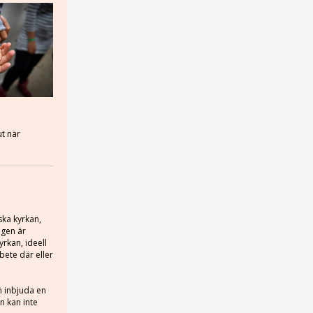
ut när
ska kyrkan,
ingen är
yrkan, ideell
bete där eller
n inbjuda en
n kan inte