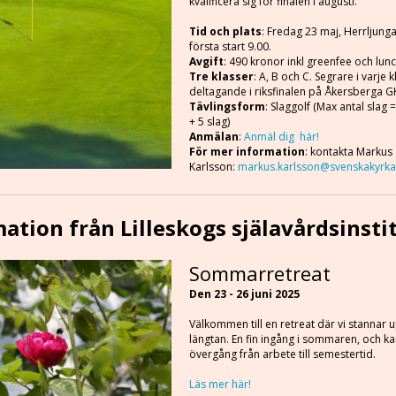
kvalificera sig för finalen i augusti.
Tid och plats
: Fredag 23 maj, Herrljun
första start 9.00.
Avgift
: 490 kronor inkl greenfee och lunc
Tre klasser
: A, B och C. Segrare i varje 
deltagande i riksfinalen på Åkersberga G
Tävlingsform
: Slaggolf (Max antal slag 
+ 5 slag)
Anmälan
:
Anmäl dig här!
För mer information
: kontakta Markus
Karlsson:
markus.karlsson@svenskakyrka
ation från Lilleskogs själavårdsinsti
Sommarretreat
Den 23 - 26 juni 2025
Välkommen till en retreat där vi stannar 
längtan. En fin ingång i sommaren, och ka
övergång från arbete till semestertid.
Läs mer här!