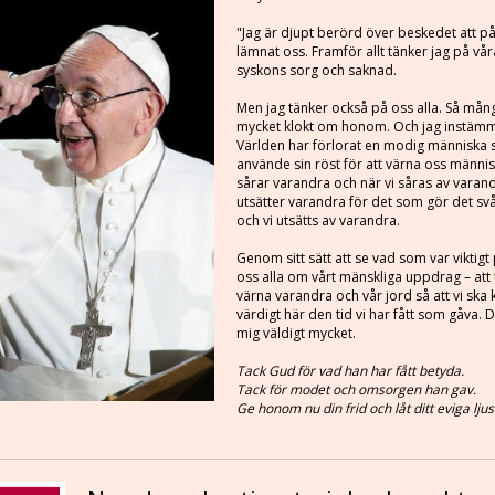
"Jag är djupt berörd över beskedet att p
lämnat oss. Framför allt tänker jag på vår
syskons sorg och saknad.
Men jag tänker också på oss alla. Så mån
mycket klokt om honom. Och jag instämme
Världen har förlorat en modig människa 
använde sin röst för att värna oss männis
sårar varandra och när vi såras av varand
utsätter varandra för det som gör det svår
och vi utsätts av varandra.
Genom sitt sätt att se vad som var viktig
oss alla om vårt mänskliga uppdrag – att
värna varandra och vår jord så att vi ska
värdigt här den tid vi har fått som gåva. 
mig väldigt mycket.
Tack Gud för vad han har fått betyda.
Tack för modet och omsorgen han gav.
Ge honom nu din frid och låt ditt eviga ljus