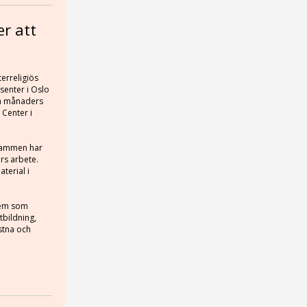
er att
erreligiös
senter i Oslo
vå månaders
 Center i
Drammen har
ars arbete.
terial i
alem som
tbildning,
stna och