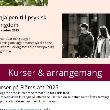
hjälpen till psykisk
ungdom
 oktober 2025
användbar och gedigen
ildning om ungdomars psykiska hälsa,
ukdom. För dig som i din tjänst på olika
ngdomar.
Kurser & arrangemang
urser på Flämslätt 2025
ags för profilkurser med temat "Tid för Guds fred".
m respektive kurs fylls på efterhand. Här kan du se datumen för årets samtliga 
gärna och välkommen med din anmälan.
ber
diakon- och prästmöte
i Borås.