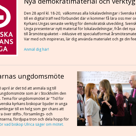
Nya demokratimaterial och verktyg
Den 28 april kl. 18-20, välkomnas alla lokalavdelningar i Svensk
till en digital träff ned förbundet där vi kommer få lära oss mer
Kyrkans Ungas senaste verktyg för demokratisk utveckling. Svens
Unga presenterar nytt material för lokalavdelningar, från det nya
till årsmötespaketet – inklusive ett specialutformat årsmötesmater
Var med och inspireras, lär dig använda materialet och ge din f
Anmäl dig här!
arnas ungdomsmöte
april är det tid att anmäla sig till
 ungdomsmöte som är i Stockholm den
i. Tema för ungdomsmötet är "Tid för
venska kyrkans biskopar bjuder in unga
amlingar till en helg som ger chans att
 över stifts-, församlings- och
serna, fördjupa tron och dela hopp för
ör vad biskop Ulrica säger om mötet.