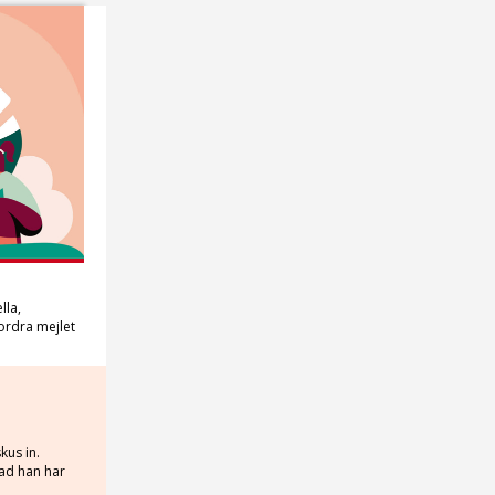
lla,
ordra mejlet
us in.
vad han har