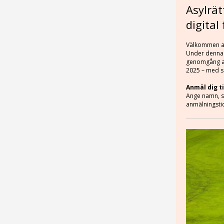
Asylrä
digital
Välkommen at
Under denna f
genomgång av
2025 – med sä
Anmäl dig t
Ange namn, st
anmälningstid