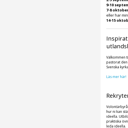
9-10 septe
7-8 oktobe
eller har mi
14-15 okto
Inspira
utland
Välkommen til
pastorat den 
Svenska kyrka
Läs mer här!
Rekryte
Volontärbyrån
hur ni kan st
ideella. Utb
praktiska övni
leda ideella.