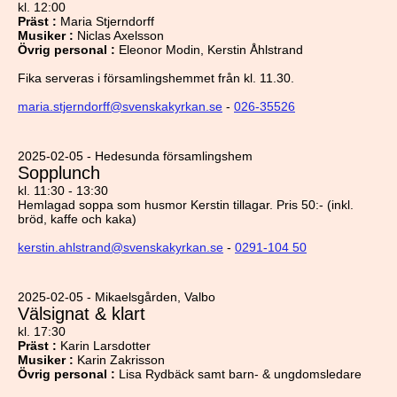
kl. 12:00
Präst
:
Maria Stjerndorff
Musiker
:
Niclas Axelsson
Övrig personal
:
Eleonor Modin, Kerstin Åhlstrand
Fika serveras i församlingshemmet från kl. 11.30.
maria.stjerndorff@svenskakyrkan.se
-
026-35526
2025-02-05 - Hedesunda församlingshem
Sopplunch
kl. 11:30 - 13:30
Hemlagad soppa som husmor Kerstin tillagar. Pris 50:- (inkl.
bröd, kaffe och kaka)
kerstin.ahlstrand@svenskakyrkan.se
-
0291-104 50
2025-02-05 - Mikaelsgården, Valbo
Välsignat & klart
kl. 17:30
Präst
:
Karin Larsdotter
Musiker
:
Karin Zakrisson
Övrig personal
:
Lisa Rydbäck samt barn- & ungdomsledare