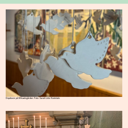
Dopduvor på Mikaelsgården. Foto: Sarah Lööv Koskitalo