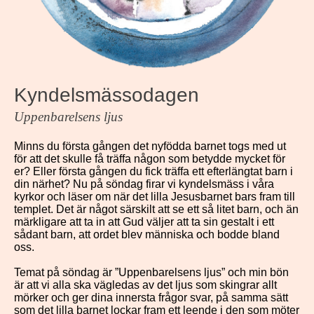
Kyndelsmässodagen
Uppenbarelsens ljus
Minns du första gången det nyfödda barnet togs med ut
för att det skulle få träffa någon som betydde mycket för
er? Eller första gången du fick träffa ett efterlängtat barn i
din närhet? Nu på söndag firar vi kyndelsmäss i våra
kyrkor och läser om när det lilla Jesusbarnet bars fram till
templet. Det är något särskilt att se ett så litet barn, och än
märkligare att ta in att Gud väljer att ta sin gestalt i ett
sådant barn, att ordet blev människa och bodde bland
oss.
Temat på söndag är ”Uppenbarelsens ljus” och min bön
är att vi alla ska vägledas av det ljus som skingrar allt
mörker och ger dina innersta frågor svar, på samma sätt
som det lilla barnet lockar fram ett leende i den som möter