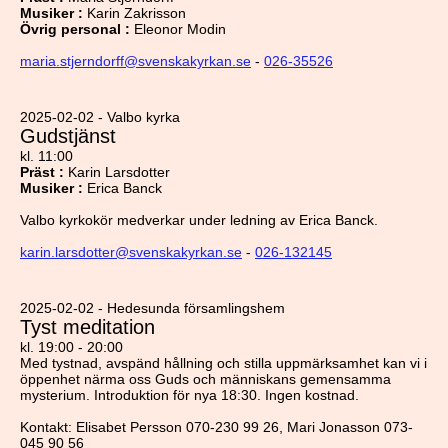
Musiker
:
Karin Zakrisson
Övrig personal
:
Eleonor Modin
maria.stjerndorff@svenskakyrkan.se
-
026-35526
2025-02-02 - Valbo kyrka
Gudstjänst
kl. 11:00
Präst
:
Karin Larsdotter
Musiker
:
Erica Banck
Valbo kyrkokör medverkar under ledning av Erica Banck.
karin.larsdotter@svenskakyrkan.se
-
026-132145
2025-02-02 - Hedesunda församlingshem
Tyst meditation
kl. 19:00 - 20:00
Med tystnad, avspänd hållning och stilla uppmärksamhet kan vi i
öppenhet närma oss Guds och människans gemensamma
mysterium. Introduktion för nya 18:30. Ingen kostnad.
Kontakt: Elisabet Persson 070-230 99 26, Mari Jonasson 073-
045 90 56