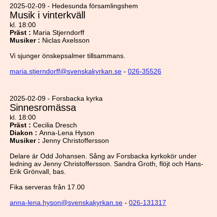
2025-02-09 - Hedesunda församlingshem
Musik i vinterkväll
kl. 18:00
Präst
:
Maria Stjerndorff
Musiker
:
Niclas Axelsson
Vi sjunger önskepsalmer tillsammans.
maria.stjerndorff@svenskakyrkan.se
-
026-35526
2025-02-09 - Forsbacka kyrka
Sinnesromässa
kl. 18:00
Präst
:
Cecilia Dresch
Diakon
:
Anna-Lena Hyson
Musiker
:
Jenny Christoffersson
Delare är Odd Johansen. Sång av Forsbacka kyrkokör under
ledning av Jenny Christoffersson. Sandra Groth, flöjt och Hans-
Erik Grönvall, bas.
Fika serveras från 17.00
anna-lena.hyson@svenskakyrkan.se
-
026-131317