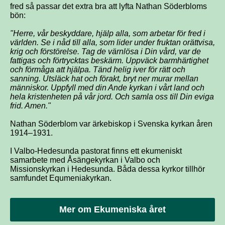
fred så passar det extra bra att lyfta Nathan Söderbloms
bön:
"Herre, vår beskyddare, hjälp alla, som arbetar för fred i
världen. Se i nåd till alla, som lider under fruktan orättvisa,
krig och förstörelse. Tag de värnlösa i Din vård, var de
fattigas och förtrycktas beskärm. Uppväck barmhärtighet
och förmåga att hjälpa. Tänd helig iver för rätt och
sanning. Utsläck hat och förakt, bryt ner murar mellan
människor. Uppfyll med din Ande kyrkan i vårt land och
hela kristenheten på vår jord. Och samla oss till Din eviga
frid. Amen."
Nathan Söderblom var ärkebiskop i Svenska kyrkan åren
1914–1931.
I Valbo-Hedesunda pastorat finns ett ekumeniskt
samarbete med Åsängekyrkan i Valbo och
Missionskyrkan i Hedesunda. Båda dessa kyrkor tillhör
samfundet Equmeniakyrkan.
Mer om Ekumeniska året