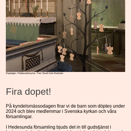
Dopänglar i Hedesunda kyrka. Foto: Sarah Lööv Koskitalo
Fira dopet!
På kyndelsmässodagen firar vi de barn som döptes under
2024 och blev medlemmar i Svenska kyrkan och våra
församlingar.
I Hedesunda församling bjuds det in till gudstjänst i