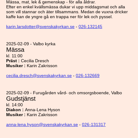
Mässa, mat, lek & gemenskap - för alla åldrar.
Efter en enkel kvällsmässa dukar vi upp middagsmat och alla
som vill stannar och äter tillsammans. Medan de vuxna dricker
kaffe kan de yngre gå en trappa ner för lek och pyssel.
karin.larsdotter@svenskakyrkan.se
-
026-132145
2025-02-09 - Valbo kyrka
Mässa
kl. 11:00
Präst
:
Cecilia Dresch
Musiker
:
Karin Zakrisson
cecilia.dresch@svenskakyrkan.se
-
026-132669
2025-02-09 - Furugården vård- och omsorgsboende, Valbo
Gudstjänst
kl. 14:00
Diakon
:
Anna-Lena Hyson
Musiker
:
Karin Zakrisson
anna-lena.hyson@svenskakyrkan.se
-
026-131317