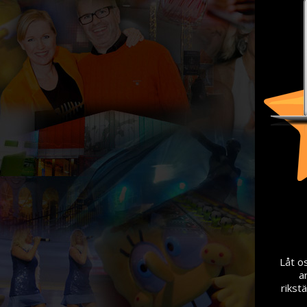
Låt os
a
rikst