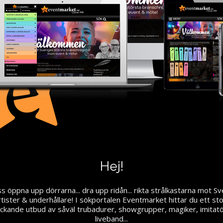
Hej!
s öppna upp dörrarna... dra upp ridån... rikta strålkastarna mot S
rtister & underhållare! I sökportalen Eventmarket hittar du ett sto
äckande utbud av såväl trubadurer, showgrupper, magiker, imitat
liveband...