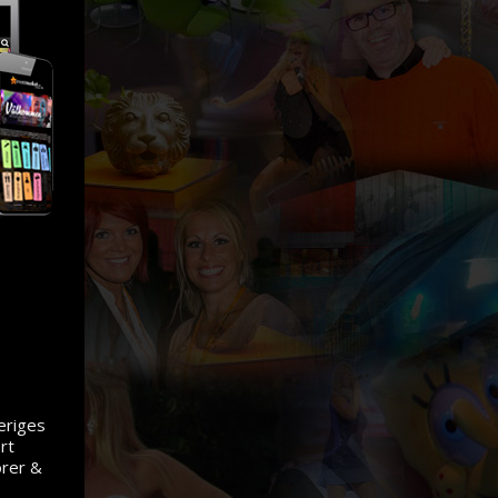
veriges
rt
örer &