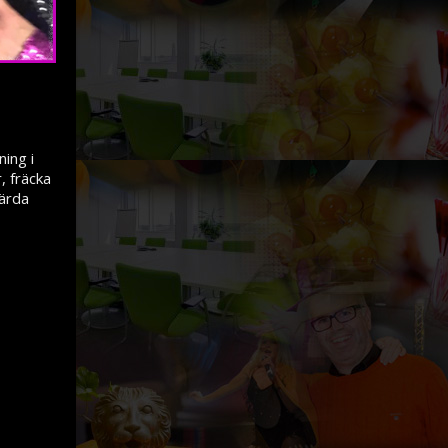
ing i
, fräcka
värda