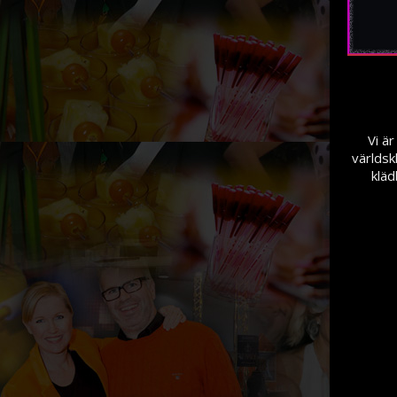
Vi ä
världsk
kläd