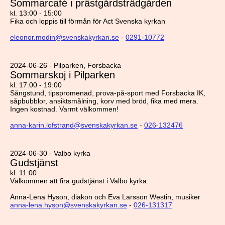
Sommarcafé i prästgårdsträdgården
kl. 13:00 - 15:00
Fika och loppis till förmån för Act Svenska kyrkan
eleonor.modin@svenskakyrkan.se
-
0291-10772
2024-06-26 - Pilparken, Forsbacka
Sommarskoj i Pilparken
kl. 17:00 - 19:00
Sångstund, tipspromenad, prova-på-sport med Forsbacka IK,
såpbubblor, ansiktsmålning, korv med bröd, fika med mera.
Ingen kostnad. Varmt välkommen!
anna-karin.lofstrand@svenskakyrkan.se
-
026-132476
2024-06-30 - Valbo kyrka
Gudstjänst
kl. 11:00
Välkommen att fira gudstjänst i Valbo kyrka.
Anna-Lena Hyson, diakon och Eva Larsson Westin, musiker
anna-lena.hyson@svenskakyrkan.se
-
026-131317