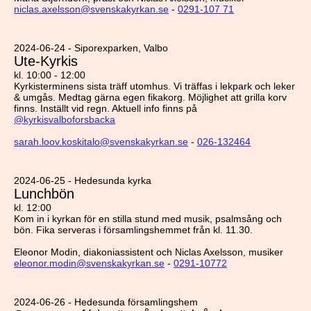
niclas.axelsson@svenskakyrkan.se
-
0291-107 71
2024-06-24 - Siporexparken, Valbo
Ute-Kyrkis
kl. 10:00 - 12:00
Kyrkisterminens sista träff utomhus. Vi träffas i lekpark och leker
& umgås. Medtag gärna egen fikakorg. Möjlighet att grilla korv
finns. Inställt vid regn. Aktuell info finns på
@kyrkisvalboforsbacka
sarah.loov.koskitalo@svenskakyrkan.se
-
026-132464
2024-06-25 - Hedesunda kyrka
Lunchbön
kl. 12:00
Kom in i kyrkan för en stilla stund med musik, psalmsång och
bön. Fika serveras i församlingshemmet från kl. 11.30.
Eleonor Modin, diakoniassistent och Niclas Axelsson, musiker
eleonor.modin@svenskakyrkan.se
-
0291-10772
2024-06-26 - Hedesunda församlingshem