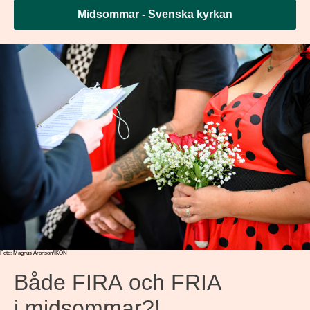
Midsommar - Svenska kyrkan
Foto: Magnus Aronson/IKON
Både FIRA och FRIA
i midsommar?!