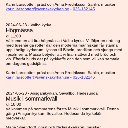
Karin Larsdotter, präst och Anna Fredriksson Sahlin, musiker
karin.larsdotter@svenskakyrkan.se
-
026-132145
2024-06-23 - Valbo kyrka
Högmässa
kl. 11:00
Välkommen att fira högmässa i Valbo kyrka. Vi följer en ordning
med tusenåriga rötter där den moderna människan får stanna
upp i heligt kyrkorum, lyssna till Bibeln, predikan och sjunga med
i psalmerna. Mässa betyder att vi firar nattvard med bröd och
vin. Efteråt bjuds det på kyrkkaffe och den som vill kan samtala
om dagens gudstjänst.
Karin Larsdotter, präst och Anna Fredriksson Sahlin, musiker
karin.larsdotter@svenskakyrkan.se
-
026-132145
2024-06-23 - Ansgariikyrkan, Sevallbo, Hedesunda
Musik i sommarkväll
kl. 18:00
Välkommen på sommarens första Musik i sommarkväll. Denna
gång i Ansgariikyrkan, Sevallbo. Hedesunda kyrkokör
medverkar.
Maria Stjerndorff, präst och Niclas Axelsson, musiker