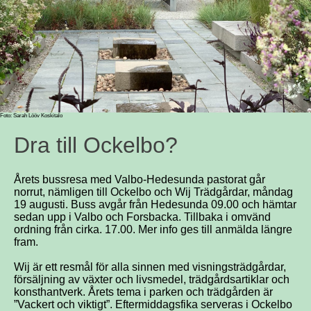
Foto: Sarah Lööv Koskitalo
Dra till Ockelbo?
Årets bussresa med Valbo-Hedesunda pastorat går
norrut, nämligen till Ockelbo och Wij Trädgårdar, måndag
19 augusti. Buss avgår från Hedesunda 09.00 och hämtar
sedan upp i Valbo och Forsbacka. Tillbaka i omvänd
ordning från cirka. 17.00. Mer info ges till anmälda längre
fram.
Wij är ett resmål för alla sinnen med visningsträdgårdar,
försäljning av växter och livsmedel, trädgårdsartiklar och
konsthantverk. Årets tema i parken och trädgården är
”Vackert och viktigt”. Eftermiddagsfika serveras i Ockelbo