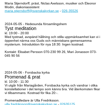
Maria Stjerndorff, präst, Niclas Axelsson, musiker och Eleonor
Modin, diakoniassistent
maria.stjerndorff@svenskakyrkan.se
-
026-35526
2024-05-05 - Hedesunda församlingshem
Tyst meditation
kl. 19:00 - 20:00
Med tystnad, avspänd hållning och stilla uppmärksamhet kan vi i
öppenhet närma oss Guds och människans gemensamma
mysterium. Introduktion för nya 18:30. Ingen kostnad.
Kontakt: Elisabet Persson 070-230 99 26, Mari Jonasson 073-
045 90 56
2024-05-06 - Forsbacka kyrka
Promenad & prat
kl. 10:00 - 11:30
Vi utgår från Mariagården, Forsbacka kyrka och vandrar i olika
konstellationer i det tempo som känns bra. Vid återkomsten fikar
vi tillsammans. Kostnad för fika 20:-.
Promenadledare är Ulla Fredriksson.
ulla.fredriksson@svenskakyrkan.se
-
02635125