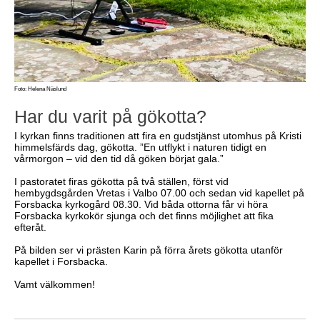
Foto: Helena Näslund
Har du varit på gökotta?
I kyrkan finns traditionen att fira en gudstjänst utomhus på Kristi
himmelsfärds dag, gökotta. ”En utflykt i naturen tidigt en
vårmorgon – vid den tid då göken börjat gala.”
I pastoratet firas gökotta på två ställen, först vid
hembygdsgården Vretas i Valbo 07.00 och sedan vid kapellet på
Forsbacka kyrkogård 08.30. Vid båda ottorna får vi höra
Forsbacka kyrkokör sjunga och det finns möjlighet att fika
efteråt.
På bilden ser vi prästen Karin på förra årets gökotta utanför
kapellet i Forsbacka.
Vamt välkommen!