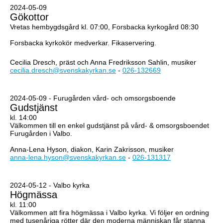
2024-05-09
Gökottor
Vretas hembygdsgård kl. 07:00, Forsbacka kyrkogård 08:30
Forsbacka kyrkokör medverkar. Fikaservering.
Cecilia Dresch, präst och Anna Fredriksson Sahlin, musiker
cecilia.dresch@svenskakyrkan.se
-
026-132669
2024-05-09 - Furugården vård- och omsorgsboende
Gudstjänst
kl. 14:00
Välkommen till en enkel gudstjänst på vård- & omsorgsboendet
Furugården i Valbo.
Anna-Lena Hyson, diakon, Karin Zakrisson, musiker
anna-lena.hyson@svenskakyrkan.se
-
026-131317
2024-05-12 - Valbo kyrka
Högmässa
kl. 11:00
Välkommen att fira högmässa i Valbo kyrka. Vi följer en ordning
med tusenåriga rötter där den moderna människan får stanna