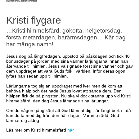
Illustration: Madelene Perpåls
Kristi flygare
…Kristi himmelsfärd, gökotta, helgetorsdag,
första metardagen, barärmsdagen… Kär dag
har många namn!
Jesus dog på långfredagen, uppstod på påskdagen och fick 40
bonusdagar på jorden med sina vänner lärjungarna innan han
återvände till himlen. Jesus välsignade först sina vänner och gav
dem uppdraget att vara Guds folk i världen. Inför deras ögon
lyftes han sedan upp till himlen.
Lärjungarna tog sig an uppdraget med iver men de kom att
behöva hjälp och det hade Jesus lovat att sända dem. Den
hjälpen fick de på pingsten. Nu ska vi dock stanna upp vid Kristi
himmelsfärd, den dag Jesus lämnade sina lärjungar.
Om du någon gång känt att Gud lämnat dig - är långt borta - då
kan du ta med dig från den här dagen: Var inte rädd, Gud
lämnar dig aldrig.
Läs mer om Kristi himmelsfärd
här