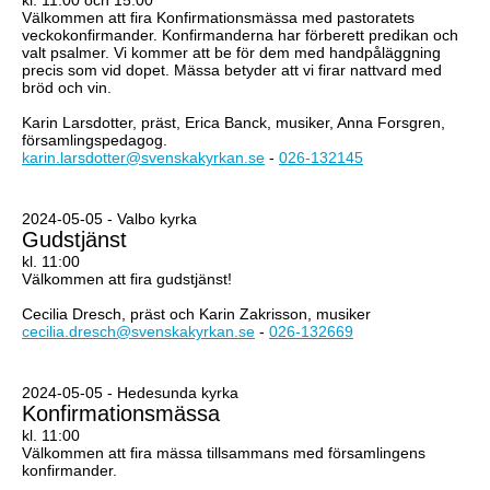
kl. 11:00 och 15:00
Välkommen att fira Konfirmationsmässa med pastoratets
veckokonfirmander. Konfirmanderna har förberett predikan och
valt psalmer. Vi kommer att be för dem med handpåläggning
precis som vid dopet. Mässa betyder att vi firar nattvard med
bröd och vin.
Karin Larsdotter, präst, Erica Banck, musiker, Anna Forsgren,
församlingspedagog.
karin.larsdotter@svenskakyrkan.se
-
026-132145
2024-05-05 - Valbo kyrka
Gudstjänst
kl. 11:00
Välkommen att fira gudstjänst!
Cecilia Dresch, präst och Karin Zakrisson, musiker
cecilia.dresch@svenskakyrkan.se
-
026-132669
2024-05-05 - Hedesunda kyrka
Konfirmationsmässa
kl. 11:00
Välkommen att fira mässa tillsammans med församlingens
konfirmander.