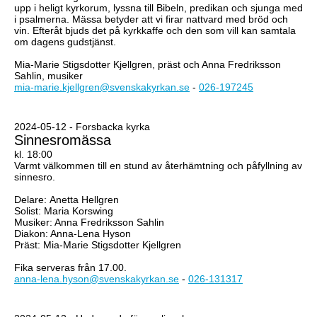
upp i heligt kyrkorum, lyssna till Bibeln, predikan och sjunga med
i psalmerna. Mässa betyder att vi firar nattvard med bröd och
vin. Efteråt bjuds det på kyrkkaffe och den som vill kan samtala
om dagens gudstjänst.
Mia-Marie Stigsdotter Kjellgren, präst och Anna Fredriksson
Sahlin, musiker
mia-marie.kjellgren@svenskakyrkan.se
-
026-197245
2024-05-12 - Forsbacka kyrka
Sinnesromässa
kl. 18:00
Varmt välkommen till en stund av återhämtning och påfyllning av
sinnesro.
Delare: Anetta Hellgren
Solist: Maria Korswing
Musiker: Anna Fredriksson Sahlin
Diakon: Anna-Lena Hyson
Präst: Mia-Marie Stigsdotter Kjellgren
Fika serveras från 17.00.
anna-lena.hyson@svenskakyrkan.se
-
026-131317