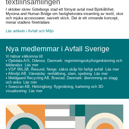
textilinsamlingen
I oktober skrev Göteborgs stad ett förnyat avtal med Björkåfrihet,
Myrorna and Human Bridge om fastighetsnära insamling av textil, skor
och mjuka accessoarer, oavsett skick. Det är ett vinnande koncept,
menar stadens företrädare.
Läs artikeln i Avfall och Miljö
Nya medlemmar i Avfall Sverige
Vi hälsar välkomna till:
• Optidata A/S, Odense, Danmark: registreringsskyltsigenkänning och
bildanalys
Läs mer
• VSP MILJØ, Ålesund, Norge: säkra skåp för farligt avfall
Läs mer
• Allmiljö AB, Vännäsby: renhållning, slam, spolning
Läs mer
• Meldgaard Recycling AB, Brastad, Danmark: återvinning av slagg
och aska
Läs me
r
• Swescan AB, Helsingborg: flygmätning, kartering och 3D-
visualisering
Läs mer