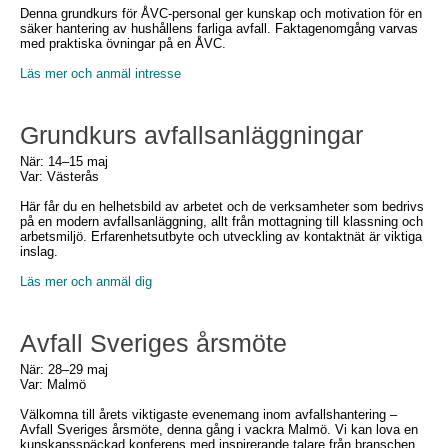
Denna grundkurs för ÅVC-personal ger kunskap och motivation för en
säker hantering av hushållens farliga avfall. Faktagenomgång varvas
med praktiska övningar på en ÅVC.
Läs mer och anmäl intresse
Grundkurs avfallsanläggningar
När: 14–15 maj
Var: Västerås
Här får du en helhetsbild av arbetet och de verksamheter som bedrivs
på en modern avfallsanläggning, allt från mottagning till klassning och
arbetsmiljö. Erfarenhetsutbyte och utveckling av kontaktnät är viktiga
inslag.
Läs mer och anmäl dig
Avfall Sveriges årsmöte
När: 28–29 maj
Var: Malmö
Välkomna till årets viktigaste evenemang inom avfallshantering –
Avfall Sveriges årsmöte, denna gång i vackra Malmö. Vi kan lova en
kunskapsspäckad konferens med inspirerande talare från branschen,