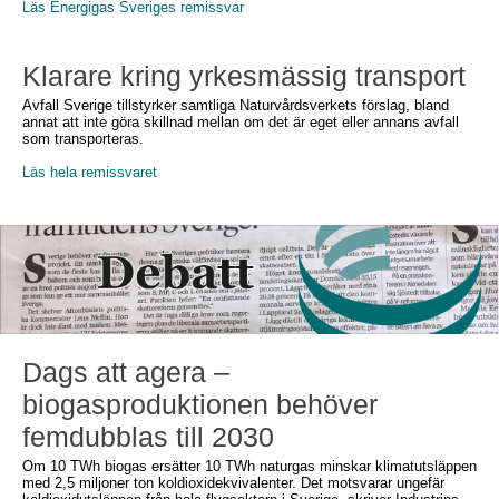
Läs Energigas Sveriges remissvar
Klarare kring yrkesmässig transport
Avfall Sverige tillstyrker samtliga Naturvårdsverkets förslag, bland
annat att inte göra skillnad mellan om det är eget eller annans avfall
som transporteras.
Läs hela remissvaret
Dags att agera –
biogasproduktionen behöver
femdubblas till 2030
Om 10 TWh biogas ersätter 10 TWh naturgas minskar klimatutsläppen
med 2,5 miljoner ton koldioxidekvivalenter. Det motsvarar ungefär