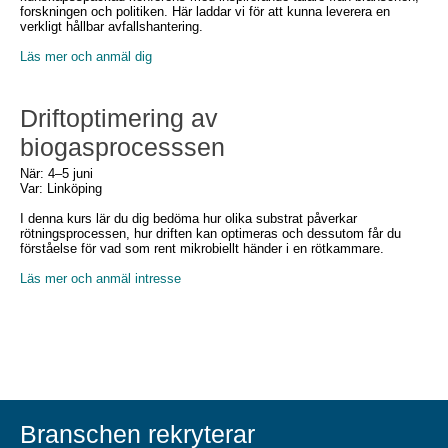
forskningen och politiken. Här laddar vi för att kunna leverera en
verkligt hållbar avfallshantering.
Läs mer och anmäl dig
Driftoptimering av
biogasprocesssen
När: 4–5 juni
Var: Linköping
I denna kurs lär du dig bedöma hur olika substrat påverkar
rötningsprocessen, hur driften kan optimeras och dessutom får du
förståelse för vad som rent mikrobiellt händer i en rötkammare.
Läs mer och anmäl intresse
Branschen rekryterar