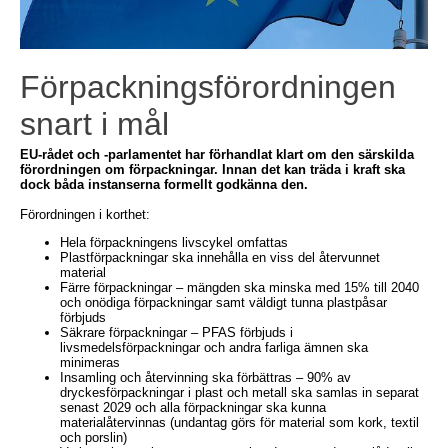
Förpackningsförordningen
snart i mål
EU-rådet och -parlamentet har förhandlat klart om den särskilda
förordningen om förpackningar. Innan det kan träda i kraft ska
dock båda instanserna formellt godkänna den.
Förordningen i korthet:
Hela förpackningens livscykel omfattas
Plastförpackningar ska innehålla en viss del återvunnet
material
Färre förpackningar – mängden ska minska med 15% till 2040
och onödiga förpackningar samt väldigt tunna plastpåsar
förbjuds
Säkrare förpackningar – PFAS förbjuds i
livsmedelsförpackningar och andra farliga ämnen ska
minimeras
Insamling och återvinning ska förbättras – 90% av
dryckesförpackningar i plast och metall ska samlas in separat
senast 2029 och alla förpackningar ska kunna
materialåtervinnas (undantag görs för material som kork, textil
och porslin)