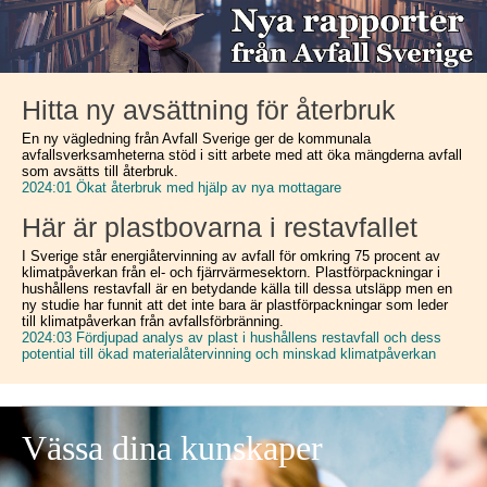
Hitta ny avsättning för återbruk
En ny vägledning från Avfall Sverige ger de kommunala
avfallsverksamheterna stöd i sitt arbete med att öka mängderna avfall
som avsätts till återbruk.
2024:01 Ökat återbruk med hjälp av nya mottagare
Här är plastbovarna i restavfallet
I Sverige står energiåtervinning av avfall för omkring 75 procent av
klimatpåverkan från el- och fjärrvärmesektorn. Plastförpackningar i
hushållens restavfall är en betydande källa till dessa utsläpp men en
ny studie har funnit att det inte bara är plastförpackningar som leder
till klimatpåverkan från avfallsförbränning.
2024:03 Fördjupad analys av plast i hushållens restavfall och dess
potential till ökad materialåtervinning och minskad klimatpåverkan
Vässa dina kunskaper