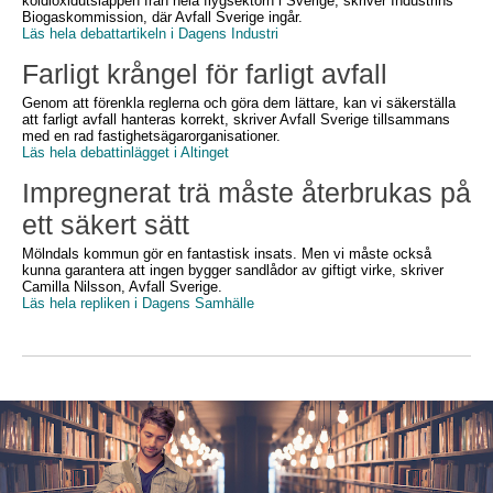
koldioxidutsläppen från hela flygsektorn i Sverige, skriver Industrins
Biogaskommission, där Avfall Sverige ingår.
Läs hela debattartikeln i Dagens Industri
Farligt krångel för farligt avfall
Genom att förenkla reglerna och göra dem lättare, kan vi säkerställa
att farligt avfall hanteras korrekt, skriver Avfall Sverige tillsammans
med en rad fastighetsägarorganisationer.
Läs hela debattinlägget i Altinget
Impregnerat trä måste återbrukas på
ett säkert sätt
Mölndals kommun gör en fantastisk insats. Men vi måste också
kunna garantera att ingen bygger sandlådor av giftigt virke, skriver
Camilla Nilsson, Avfall Sverige.
Läs hela repliken i Dagens Samhälle