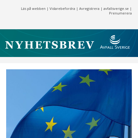
Läs på webben
|
Vidarebefordra
|
Avregistrera
|
avfallsverige.se
|
Prenumerera